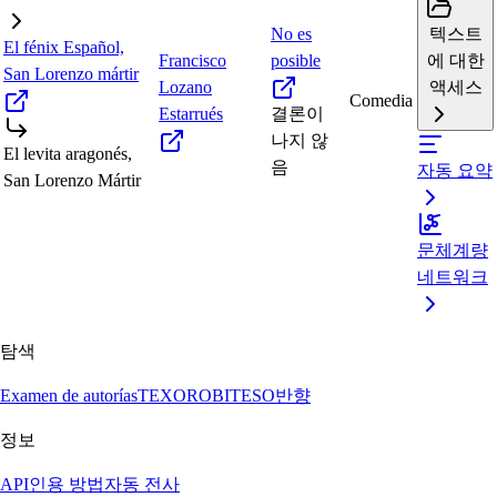
No es
텍스트
El fénix Español,
Francisco
posible
에 대한
San Lorenzo mártir
Lozano
액세스
Comedia
Estarrués
결론이
나지 않
El levita aragonés,
음
자동 요약
San Lorenzo Mártir
문체계량
네트워크
탐색
Examen de autorías
TEXORO
BITESO
반향
정보
API
인용 방법
자동 전사