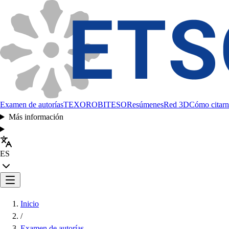
Examen de autorías
TEXORO
BITESO
Resúmenes
Red 3D
Cómo citarn
Más información
ES
Inicio
/
Examen de autorías