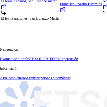
El fénix Español, San Lorenzo mártir
No
Francisco Lozano Estarrués
No
El levita aragonés, San Lorenzo Mártir
Navegación
Examen de autorías
TEXORO
BITESO
Repercusión
Información
API
Cómo citarnos
Transcripciones automáticas