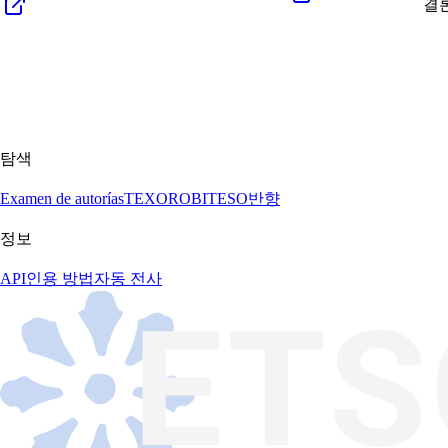
결
탐색
Examen de autorías
TEXORO
BITESO
반향
정보
API
인용 방법
자동 전사