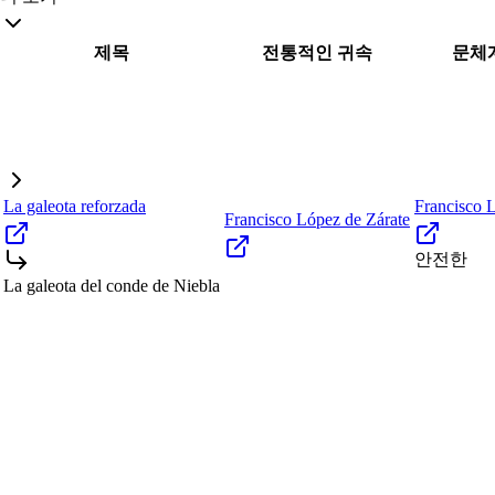
제목
전통적인 귀속
문체
La galeota reforzada
Francisco 
Francisco López de Zárate
안전한
La galeota del conde de Niebla