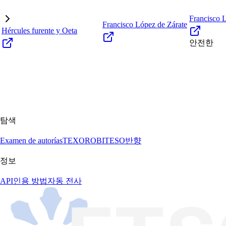
Francisco 
Francisco López de Zárate
Hércules furente y Oeta
안전한
탐색
Examen de autorías
TEXORO
BITESO
반향
정보
API
인용 방법
자동 전사