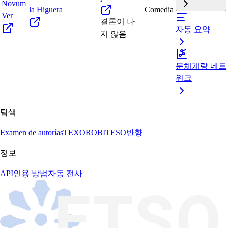
Novum
la Higuera
Comedia
Ver
결론이 나
자동 요약
지 않음
문체계량 네트
워크
탐색
Examen de autorías
TEXORO
BITESO
반향
정보
API
인용 방법
자동 전사