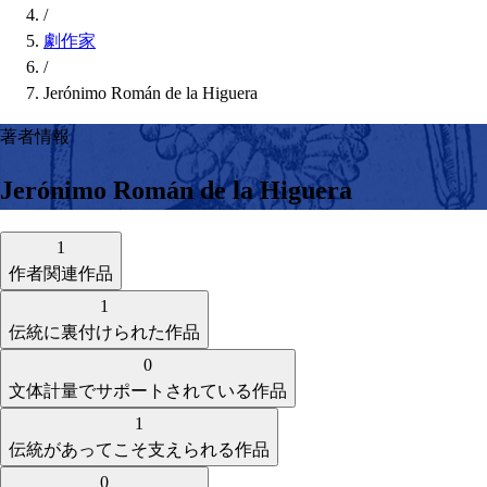
/
劇作家
/
Jerónimo Román de la Higuera
著者情報
Jerónimo Román de la Higuera
1
作者関連作品
1
伝統に裏付けられた作品
0
文体計量でサポートされている作品
1
伝統があってこそ支えられる作品
0