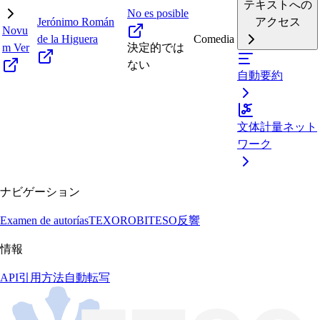
テキストへの
No es posible
Jerónimo Román
アクセス
Novu
de la Higuera
Comedia
m Ver
決定的では
ない
自動要約
文体計量ネット
ワーク
ナビゲーション
Examen de autorías
TEXORO
BITESO
反響
情報
API
引用方法
自動転写