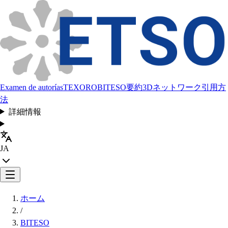
Examen de autorías
TEXORO
BITESO
要約
3Dネットワーク
引用方
法
詳細情報
JA
ホーム
/
BITESO