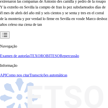
Navegação
Examen de autorías
TEXORO
BITESO
Repercussão
Informação
API
Como nos citar
Transcrições automáticas