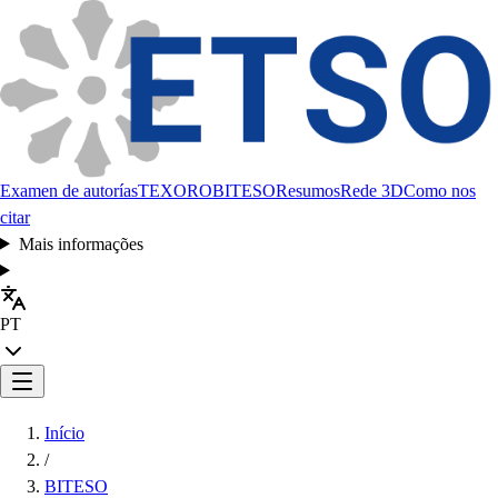
Examen de autorías
TEXORO
BITESO
Resumos
Rede 3D
Como nos
citar
Mais informações
PT
Início
/
BITESO