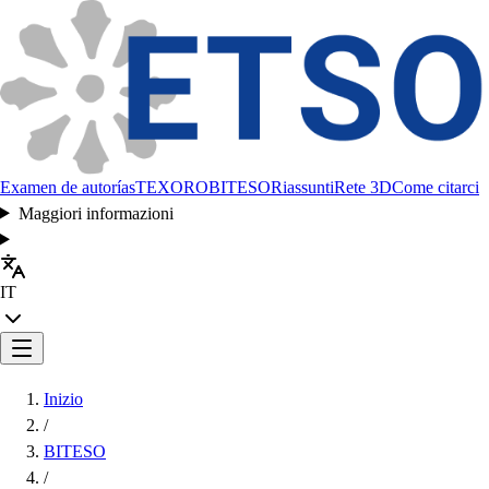
Examen de autorías
TEXORO
BITESO
Riassunti
Rete 3D
Come citarci
Maggiori informazioni
IT
Inizio
/
BITESO
/