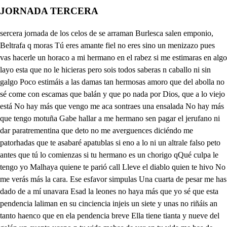
JORNADA TERCERA
sercera jornada de los celos de se arraman Burlesca salen emponio, Beltrafa q moras Tú eres amante fiel no eres sino un menizazo pues vas hacerle un horaco a mi hermano en el rabez si me estimaras en algo layo esta que no le hicieras pero sois todos saberas n caballo ni sin galgo Poco estimáis a las damas tan hermosas amoro que del abolla no sé come con escamas que balán y que po nada por Dios, que a lo viejo está No hay más que vengo me aca sontraes una ensalada No hay más que tengo motuña Gabe hallar a me hermano sen pagar el jerufano ni dar paratrementina que deto no me averguences diciéndo me patorhadas que te asabaré apatublas si eno a lo ni un altrale falso peto antes que tú lo comienzas si tu hermano es un chorigo qQué culpa le tengo yo Malhaya quiene te parió call Lleve el diablo quien te hivo No me verás más la cara. Ese esfavor simpulas Una cuarta de pesar me has dado de a mí unavara Esad la leones no haya más que yo sé que esta pendencia laliman en su cinciencia injeis un siete y unas no riñáis an tanto haenco que en ela pendencia breve Ella tiene tianta y nueve del galán un cuenta yceno n tu vida mehas de ver en tu vida me has de hablar Rabiando estoy por tragar Muriendo estoy por beber Señor, no la des enojos Señora, no te apaleones di que me de mis botones Di que me vuelva mis piojos Tú estás como treenta necias utaralo como suelos Alto dame mis papeles Ya los vendí para especios mas porque no hagos amasos los míos vueso me da esnate le cuanto va que me sirven de recados la sean tmigodes pues sé que lo tienen pana si le cura el almoriana si se quita los vigotes Abrazaos no andeis enquietas aracente pasto no venga al gun paje pistrafacón encajes hay herigonio conjuntas Loco estoy de paro amor. Perdida estor de sintento me borrua mi jumento. dame siquiera un favor dalon labano Toma aqueste rascador ya tu sombrero le aplica que más que vos ya los pica al que le some sempan que me le trujo un palán amprado de una bodra areto el favor aceto en mi hombrero le pongo porque un rascador es hompo ni un altrale falso peto desde hoy estar quieto pues santo gusto en salzarme un roscador de una darme darme quiero el parabién Vendídose a Dios amén que tengo anquelascarme ya mi alegre corazón con el irascador que paño a las vuestras de la mano no dará lu cimezón y ya alpicante escuadrón que entre blanda y sin navaja del copote se empartafa son dar al rascarme treguas temerán desdemi deguas el rascador de Piltrafa puedo amantes rascadores vayan poqueto a poqueto no encurran en el delito de los que dicen amores y si entrantos atambores seguros quieren tener Ténganme tanto placer de escurrir los dos calila no tengamos tavabla si acaso lo alcanza ha ver el hermano escarraman como nombre de hermitano Bien nos dejo este pecaño aDios lua A Dios adán Par Dios que va muy palán viz como quien tiene amor No me espanto mi señor, quen la mas onda diene dicen que siempre le viene a bue tiempo un rascador. queda herrno sale escarranoen lasosa como vanda Yo no sé qué siento en mí después que convaléií de la enfermedad pasada que me somo una en salada sin decir estoy aquí Viein me pe mos y los sin ver que los laramelos son dulces amo los hijos pero ya somos amigos cmo el agua y los buncelos los pechas eran bastardas ¿Qué malabanmos que albardas mi nensamiento haflegido Pero ya me he resudo y le doy son unas cardas Cielos, ¿Qué es esto que veo? estoy hobiendo apoleo oyexrramán es aqueste que se pesa como jieste peno si o como sastre al anseo disimular es forzoso hablalle uon gran reposo herigonio me hatosado la herida se ha resumado para el que es muy poloso fuerza es el rlegarle hablar a hablarle me ha de forzar Esto pase en coyantuya que hay don Mintón de bajura vuestro lenguaje me obliga a que os dé mi mano amiga pante a darlas soys al fin mi jarebanda ¡Cielos, no es está mi banda que me hermana trae porliga mal encubre el almnoco cómo se la dio a estemojo sin estimalla en un cuarto Pues voto a Dios que es esparto y que saca agua del hojo Anenas a hablaros puedo que a la herida tengo miedo ¡Ay, hermana sin honor nolia que este el rascador que te tueje desde olmedo halascados, ¿qué haréyo si hasta el alma te gusto Ocuálpeas cuál estragas por Dios, que estabas en trazas el ladrón que te tembo que estáis diciendo entredientes entre muelas o entreencias Miraba ese rascador que fijado en la toquilla puedan guardar el sombrero para postre de comida quien e le do ua gallega que pasa todos los días vendien polos por mi casa y sin venuenza y compra los encasastres al guaesto mas esa banda págica aqe lordos quién os la dio escarraman compiela en la espartería delito sufro que estosallo que esto es honor que esto estiña Pero yo me haré zarde cdo seno poma da da de baciar mis cerlos o he de rellenar mis tricias Artome hermana le habla quitadas las celosías tomi hermana leeia ce corréditos los fortinas Pero honor desemulemos y no hagamos tanfurinas que por veren lo que para no he de hablaros en mi vida más lallemos opinión no le van temar Volina que si mi hermana lo hace vvisitas siendo peringa rere búque entre por donde Ella le haza las visitas Ahora bien escarramán Yo he de aceros que en albricias de que ya tenéis salud una fiesa en una cuenza y es desde el as vale quince y si el punto no le quitan conle vente contados podéis ser dentro en turquía Ya aceto d on Gampenzo la fiesta y yo y mi hermanilla con tres criados que tengo iremos a la comida y llevaremos un pan que no se halla en la villa y no y razón que tengáis tanta costa uedama es que vos rebeisimpan si lo decis de Malicia más vale que llevéis te odos lostales de auina Pues cuando queréis que vamos mañana si haze buen Dio Pues a Diós don Jemponio a Diós don Roldán, Iritan mis miembros de imajenas que este habla son verenja si este habla con Biltrafa por abajo o pora luva Vsto a Dios quehe desacalle los mozo con más tngos vanse salezar queco praguérito bracuento el diablo ese ya envidia pues por ti ciio valdado del amor deuesta nona s laceca me flcha porque andrasillo la posa que en los premiendos de amor hasta un andrajo se estima Andrufo es dprivado yena laprivada misma el puano el la tamada Harto os he dicho meralda acema la cuca cona escdella Azarqueco cn quien hablo timad aquesta escudilla y haeden vengo macho agrisa de la botica para peltaja mi señora, que en las vistas de comer un pardejesos te lecayó la cotilla si a mi semeja el alma de comer tus injusticias pon tu elimcienso y yo el macho ni no que el macho relencha mas por hacerte places cuando vamos a la cuinta mañana con que riginjo ste habla tararira Dame la escusilla y hoy po el macho incienso nena más cumplirás ni palabra Asíle camplan ton vinas a dis enriedo an mono en chapenada mentira estafacon guarda Infante y en pollerada grandilla par di llama la palabra que haces aqlí salida malabeza Estoy pensando cómo te hacen las movellas Icual fiera no samala pensar en mis baratijas y dame sobre una pienda bra y media de Caricias en la cuenta te hablaré no has de andar conmigo en cuentas porque te daré un capste mejor fuera una rasquina salezar que lo la trasgo cuerpo de Cristo sin que ageri lo la tunfa Mas ¿qué ha de hacer un peloto si la tabema le brenda traes recado jarquezo, si hujera una petuna Yo de diera su recado Pues dómale tu petrilla male la escudilla, HAy que por razó san grande dale con ella a ¿Qué es aquesto buena fueja que me ha abierto la cabeza ten tener nenguna llave con que ciencia o cinque arte te pudiera yocurar adonde está en que jusar la herida para curarte notables son tus excesos de amor no los decímulo Mas la herda es en el cilo y se ha de curar con besos rerrabas sea el cerujano de una herida tan trasera vime Malacuca spera Yo no soy judía hermano hiriéronme el alabal nadie por mí se enluza donde estáis hija de puta que no te havele mi mal soliante hacer rabiar mos porrazos veniales y ahora de los mortales sale eltraa No tienes ningún pesar es parece que esccho y salgo sin pagar porte porque enmetad de la corte lo que es poco nunca es mucho ¿Qué es esto que gran mancella Penso Andiajo mi ampadie que tenía mal de madre pusome una escudilla donde le la puso amigo errote la buena pieza yqu sola en la cabeza sale escarama por ponerla en el otbligo hermana tan descuidada No ves que es hora ya de ir a la cuenta ansuir caldo con eso y tostada Vamos hermano. jarqueco pastaleando tú llorosa imogueando es dispensación o inciento hay es una nenería que andras con ruído hechico con una escudilla hyo en la testa una sangna deja hermana la terneza Meren que gran maravilla siño abrir una escudilla mediojeme de cabeza Si fuera algún haraño cualquier cristia no le teme mas una herida de un jeme cCómo esas handado opaño no hapas tantos aspamiertos le vántate y ablpazan No fueros tú escarramán que daspeque y no a los ventos cerantas que me levanzo yque me vos a surar ¿uieres máy presto sanar Pues dale con un canzo harto buena es la receta con una herida de un palimo Puescúrate por ensalmo sanarás por la estajeta sole malavea Corloches están aquí para que vais a la cuenta hay papel y pluma y tinta Pues que se me da a mí Vamos, señor, que jerenga sin duda aguardando está con la del martes meda Mal haya quien no te punsa Prevenid conecesanto y vámonos luego al punto que han de sacas me difunto de la calle del caluario Voyme por una pollina Yo me voy por un paspacho. lo a queme peguen un chasco Yo por parehe y trementina sale erina y heriono Estos verdespastes que los gozan los pedros y los luices estoy campos a menos malos de pasear cuán hace muenos esta vejida al fombra que cuando no hace sol esta consombra estos resuenas fuentes que aunque semien nunca muestran dientes han de ser instrumento de toda mi alegría y mi contiento pues en aquesta cuenta sengue haya en mis prepuescos unacinta Cordones a husetas los convidados comeran dos setas ¿uesetas saber quiero no serán de Caltino no luten si no selas quisadas con azufre y relena lampreadas enviniendo que venga contigo mientras hablo a su hermana pil traja de alg