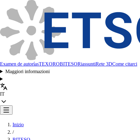
Examen de autorías
TEXORO
BITESO
Riassunti
Rete 3D
Come citarci
Maggiori informazioni
IT
Inizio
/
BITESO