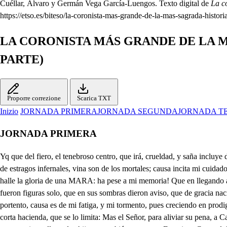
Cuéllar, Álvaro y Germán Vega García-Luengos. Texto digital de
La c
https://etso.es/biteso/la-coronista-mas-grande-de-la-mas-sagrada-histori
LA CORONISTA MÁS GRANDE DE LA M
PARTE)
Proporre correzione
Scarica TXT
Inizio
JORNADA PRIMERA
JORNADA SEGUNDA
JORNADA T
JORNADA PRIMERA
Yq que del fiero, el tenebroso centro, que irá, crueldad, y saña incluye dentro, donde vive lo infiel, injusto, impío, que es confuso Babel, e Imperio mío, salgo a turbar la tierra, publiquen mis rencores nueva guerra de estragos infernales, vina son de los mortales; causa incita mi cuidado, e cuantas hasta hoy me han fatigado, pues aunque de una Ester la edad renueve, una Rachel la admiración me lleve, de una Judich valiente halle la gloria de una MARA: ha pese a mi memoria! Que en llegando a MARÍA, Vívora hollada es el ansia mía, que en sí misma se ceba, y sin morir la angustia me renueva, puesto que Ester, Rachel, y Judich fueron figuras solo, que en sus sombras dieron aviso, que de gracia nació el día, en la Aurora Sagrada de MARÍA, para que al oponerme a su pureza, ponga su planta sobre mi cabeza; otra María, de Agreda portento, causa es de mi fatiga, y mi tormento, pues creciendo en prodigios, y virtudes, a sus padres les pide las quietudes de estado Religioso, y ellos, al ver su celo fervoroso, lo desean, si bien lo imposiblita, su corta hacienda, que se lo limita: Mas el Señor, para aliviar su pena, a Catalina Arana, amante ordena, que la casa, que lo es de su morada, Casa de Religión sea Sagrada de Monjas de Francisco, y Consagradas sean en su aprisco ella, y dos hijas, y también su esposo Francisco Coronel, logre dichoso, con dos hijos varones, del Sayal de Francisco perfecciones, y dando a tal mándato cumplimiento, su propia casa se erigió en Convento: En él (para causarme más desvelo) Catalina de Arana tomó el Velo, nmortal ru yor sus hijas, Geronima Monjas entran tamb , )y bien, y por su guía las Fundadoras de Madrid trajeron, siendo las que a tal cargo se eligieron del Convento, que Caballero en Gracia nombran allí, y pudo su eficacia tanto, que en solo un año está perfecto su Reglar Instituto Recoleto hoy que se cumple, (oh pese al ansia mía!) su Profesión celebra Sor María, ese Pasmo, ese Asombro, ese Portento de virtudes, que causa mi tormento. No solo aquesto mi congoja obliga, pues para dar más fuerza a mi fatiga, Francisco Coronel de humilde Lego el Hábito tomó, siguiendo luego sus dos hijos su ejemplo; de suerte, que en el ansia que contemplo, la maravilla espanta de. una Familia la elección tan santa: Madre, y dos hijas, entran Religiosas, Padre, y dos hijos, (oh ansias rigurosas!) de Nalda en San Antonio, Recoletos imitan a Francisco en los afectos, cuya virtud, constancia, y justo celo, cuantas Almas me, usurpa añade al Cielo; Ya Profesó, y sale ya la gente de la Iglesia, empiece diligente a combatir su fe, celo, y paciencia, pues para todo, Dios me da licencia. María, pio o Pues la dicha nos dispensa el salir a un mismo tiempo, paciene ne da sicencia. será hacerla más propicia logrando el iros sirviendo. Esa en mí es obligación. Yo por mía la contemplo; su hermosura es de mi vida . la esperanza, y el aliento. En todos será el serviros el colmo de sus deseos: Hy divina Doña Glara, qué feliz es mi afecto. Señora, aquí está Medel. Solo su fineza aprecio. Yo, señor Corregidor, por mí, y mi hija agradezco el favor con que me honráis vos, y aquestos Caballeros; más siendo cerca mi casa, como amante, y padre, debo acompañar a mi hija; y así, que os quedéis os ruego. Y yo de vuestra atención la cortesanía aprecio: O si de hablar a Medel me diera ocasión el tiempo! Mucho la mira Medel. . M