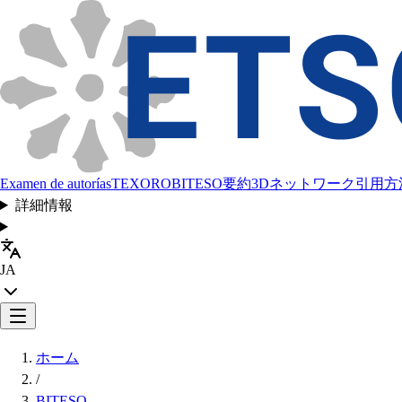
Examen de autorías
TEXORO
BITESO
要約
3Dネットワーク
引用方
詳細情報
JA
ホーム
/
BITESO