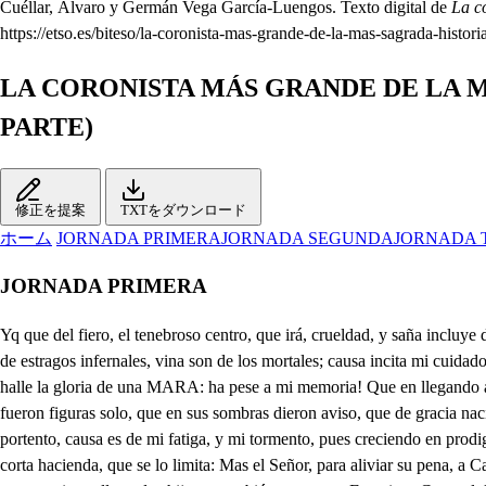
Cuéllar, Álvaro y Germán Vega García-Luengos. Texto digital de
La c
https://etso.es/biteso/la-coronista-mas-grande-de-la-mas-sagrada-histori
LA CORONISTA MÁS GRANDE DE LA M
PARTE)
修正を提案
TXTをダウンロード
ホーム
JORNADA PRIMERA
JORNADA SEGUNDA
JORNADA 
JORNADA PRIMERA
Yq que del fiero, el tenebroso centro, que irá, crueldad, y saña incluye dentro, donde vive lo infiel, injusto, impío, que es confuso Babel, e Imperio mío, salgo a turbar la tierra, publiquen mis rencores nueva guerra de estragos infernales, vina son de los mortales; causa incita mi cuidado, e cuantas hasta hoy me han fatigado, pues aunque de una Ester la edad renueve, una Rachel la admiración me lleve, de una Judich valiente halle la gloria de una MARA: ha pese a mi memoria! Que en llegando a MARÍA, Vívora hollada es el ansia mía, que en sí misma se ceba, y sin morir la angustia me renueva, puesto que Ester, Rachel, y Judich fueron figuras solo, que en sus sombras dieron aviso, que de gracia nació el día, en la Aurora Sagrada de MARÍA, para que al oponerme a su pureza, ponga su planta sobre mi cabeza; otra María, de Agreda portento, causa es de mi fatiga, y mi tormento, pues creciendo en prodigios, y virtudes, a sus padres les pide las quietudes de estado Religioso, y ellos, al ver su celo fervoroso, lo desean, si bien lo imposiblita, su corta hacienda, que se lo limita: Mas el Señor, para aliviar su pena, a Catalina Arana, amante ordena, que la casa, que lo es de su morada, Casa de Religión sea Sagrada de Monjas de Francisco, y Consagradas sean en su aprisco ella, y dos hijas, y también su esposo Francisco Coronel, logre dichoso, con dos hijos varones, del Sayal de Francisco perfecciones, y dando a tal mándato cumplimiento, su propia casa se erigió en Convento: En él (para causarme más desvelo) Catalina de Arana tomó el Velo, nmortal ru yor sus hijas, Geronima Monjas entran tamb , )y bien, y por su guía las Fundadoras de Madrid trajeron, siendo las que a tal cargo se eligieron del Convento, que Caballero en Gracia nombran allí, y pudo su eficacia tanto, que en solo un año está perfecto su Reglar Instituto Recoleto hoy que se cumple, (oh pese al ansia mía!) su Profesión celebra Sor María, ese Pasmo, ese Asombro, ese Portento de virtudes, que causa mi tormento. No solo aquesto mi congoja obliga, pues para dar más fuerza a mi fatiga, Francisco Coronel de humilde Lego el Hábito tomó, siguiendo luego sus dos hijos su ejemplo; de suerte, que en el ansia que contemplo, la maravilla espanta de. una Familia la elección tan santa: Madre, y dos hijas, entran Religiosas, Padre, y dos hijos, (oh ansias rigurosas!) de Nalda en San Antonio, Recoletos imitan a Francisco en los afectos, cuya virtud, constancia, y justo celo, cuantas Almas me, usurpa añade al Cielo; Ya Profesó, y sale ya la gente de la Iglesia, empiece diligente a combatir su fe, celo, y paciencia, pues para todo, Dios me da licencia. María, pio o Pues la dicha nos dispensa el salir a un mismo tiempo, paciene ne da sicencia. será hacerla más propicia logrando el iros sirviendo. Esa en mí es obligación. Yo por mía la contemplo; su hermosura es de mi vida . la esperanza, y el aliento. En todos será el serviros el colmo de sus deseos: Hy divina Doña Glara, qué feliz es mi afecto. Señora, aquí está Medel. Solo su fineza aprecio. Yo, señor Corregidor, por mí, y mi hija agradezco el favor con que me honráis vos, y aquestos Caballeros; más siendo cerca mi casa, como amante, y padre, debo acompañar a mi hija; y así, que os quedéis os ruego. Y yo de vuestra atención la cortesanía aprecio: O si de hablar a Medel me diera ocasión el tiempo! Mucho la mira Medel. . M