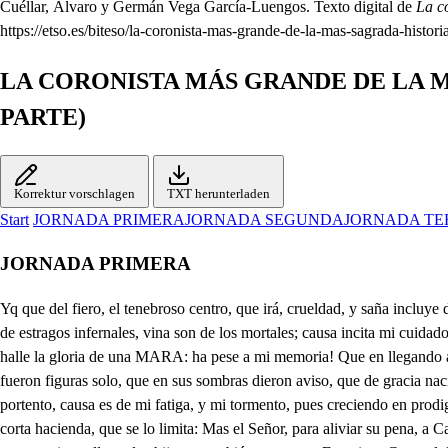
Cuéllar, Álvaro y Germán Vega García-Luengos. Texto digital de
La c
https://etso.es/biteso/la-coronista-mas-grande-de-la-mas-sagrada-histori
LA CORONISTA MÁS GRANDE DE LA M
PARTE)
Korrektur vorschlagen
TXT herunterladen
Start
JORNADA PRIMERA
JORNADA SEGUNDA
JORNADA TE
JORNADA PRIMERA
Yq que del fiero, el tenebroso centro, que irá, crueldad, y saña incluye dentro, donde vive lo infiel, injusto, impío, que es confuso Babel, e Imperio mío, salgo a turbar la tierra, publiquen mis rencores nueva guerra de estragos infernales, vina son de los mortales; causa incita mi cuidado, e cuantas hasta hoy me han fatigado, pues aunque de una Ester la edad renueve, una Rachel la admiración me lleve, de una Judich valiente halle la gloria de una MARA: ha pese a mi memoria! Que en llegando a MARÍA, Vívora hollada es el ansia mía, que en sí misma se ceba, y sin morir la angustia me renueva, puesto que Ester, Rachel, y Judich fueron figuras solo, que en sus sombras dieron aviso, que de gracia nació el día, en la Aurora Sagrada de MARÍA, para que al oponerme a su pureza, ponga su planta sobre mi cabeza; otra María, de Agreda portento, causa es de mi fatiga, y mi tormento, pues creciendo en prodigios, y virtudes, a sus padres les pide las quietudes de estado Religioso, y ellos, al ver su celo fervoroso, lo desean, si bien lo imposiblita, su corta hacienda, que se lo limita: Mas el Señor, para aliviar su pena, a Catalina Arana, amante ordena, que la casa, que lo es de su morada, Casa de Religión sea Sagrada de Monjas de Francisco, y Consagradas sean en su aprisco ella, y dos hijas, y también su esposo Francisco Coronel, logre dichoso, con dos hijos varones, del Sayal de Francisco perfecciones, y dando a tal mándato cumplimiento, su propia casa se erigió en Convento: En él (para causarme más desvelo) Catalina de Arana tomó el Velo, nmortal ru yor sus hijas, Geronima Monjas entran tamb , )y bien, y por su guía las Fundadoras de Madrid trajeron, siendo las que a tal cargo se eligieron del Convento, que Caballero en Gracia nombran allí, y pudo su eficacia tanto, que en solo un año está perfecto su Reglar Instituto Recoleto hoy que se cumple, (oh pese al ansia mía!) su Profesión celebra Sor María, ese Pasmo, ese Asombro, ese Portento de virtudes, que causa mi tormento. No solo aquesto mi congoja obliga, pues para dar más fuerza a mi fatiga, Francisco Coronel de humilde Lego el Hábito tomó, siguiendo luego sus dos hijos su ejemplo; de suerte, que en el ansia que contemplo, la maravilla espanta de. una Familia la elección tan santa: Madre, y dos hijas, entran Religiosas, Padre, y dos hijos, (oh ansias rigurosas!) de Nalda en San Antonio, Recoletos imitan a Francisco en los afectos, cuya virtud, constancia, y justo celo, cuantas Almas me, usurpa añade al Cielo; Ya Profesó, y sale ya la gente de la Iglesia, empiece diligente a combatir su fe, celo, y paciencia, pues para todo, Dios me da licencia. María, pio o Pues la dicha nos dispensa el salir a un mismo tiempo, paciene ne da sicencia. será hacerla más propicia logrando el iros sirviendo. Esa en mí es obligación. Yo por mía la contemplo; su hermosura es de mi vida . la esperanza, y el aliento. En todos será el serviros el colmo de sus deseos: Hy divina Doña Glara, qué feliz es mi afecto. Señora, aquí está Medel. Solo su fineza aprecio. Yo, señor Corregidor, por mí, y mi hija agradezco el favor con que me honráis vos, y aquestos Caballeros; más siendo cerca mi casa, como amante, y padre, debo acompañar a mi hija; y así, que os quedéis os ruego. Y yo de vuestra atención la cortesanía aprecio: O si de hablar a Medel me diera ocasión el tiempo! Mucho la mira Medel. . M