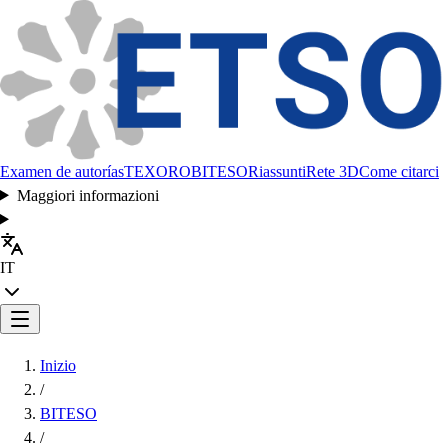
Examen de autorías
TEXORO
BITESO
Riassunti
Rete 3D
Come citarci
Maggiori informazioni
IT
Inizio
/
BITESO
/