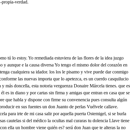
a-propia-verdad.
los ojos aquesa antorcha del día que de sus rayos no aprenda su me peregrina que los humanos aciertos como el mundo vivifica que apenas reserva sombra a la parte intelectiva siendo padre de las mujas y protector de las vidas El novio es un protector sus razones me derriban temblando estoy de sus obras qué retórica prolija Venis, señor, con salud que os la desea cumplida la voluntad de mi padre que es lo mismo que la mía hasta veros no la tuve mas ahora se eterniza cuando dudar no permite de la vuestra a quien os mira hermosura tan discreta y discreción tan lucida Yo la he perdido con veros Qué agradafiles cortesías dasparte yo voy leyendo en arta que vuestro padre me envía pues aunque esté en casa el novio no me he de dar por vencida conoccame vecelencia, osino o señoría, mi turbación esprecisa pues no se ha turbado el novio y vengo en su compañía bueno a Toledo dejamos ristan a perderme tira ay más extraño suceso Felu a Joledo No a hevilla allí a mi poracon Carlos, quiero decir que servía a don Pedro, y que a don Carlos serví en toledo unos días es tristan muy buen criado del entriana se fía para la acienda del campo mi padre al ser conocida su lealtad y su fineza conmigo ahora le envía sabe servir y no hablar Bien remedio esta desdicha Vuestra voluntad estimo Mucho ha sido por mi vida no turbarme. mi señora. llero. has visto que bien tenidas las barbas tiene don Pedro menos malo es que decían apartes mas de don Pedron don Juanda Juan como he fe nado es cua restan cua in fnires es su flerzza infinita mirándole estoy la calva, aparta y ni un blanco se devisa el que ico la cabellera qué bien que hacer las sabia Yo les la ficha dice de Méjico muchos días en Sevilla habéis estado por la instructión que traía me lo manda así mi padre Estaba, señor perdida la hacienda con nuestra ausencia y a su reparo asistía Él queda en méjico bueno venoficiando unas minas dlson vuestro padre esta estoreador todavía como en Sevilla o fue sin que ee humars cuidado en mejico que se crían en el campo los caballos los auetabelos teja y vostaros en lacindies Aquí es ello Dios nos saque con bien de la pregúntica Lagota le impede usar Señor de esas bicarrías Saliendo yo a dar lanzada libre el caballo rompida el hasta pasando al toro medio de la estoalvilla por junto a la falitilla mas el que era mi padrino porque el toro no caya No se contento y sacamos en su ofensa las cuchillas era yorecién llegado de Flandes no había en huvilla hombre de mayores fuerzas ni aun en toda andalucía Mas algo me he divertido es doña Ines de Castilla Don Pedro aquesta señora, que de una amistad antigua es la prenda que esta casa honra murióse sutía, y está con Elvira aporende de ella la virtud que estima Vive su hermano don Carlos, según téngo las no ti ller caro. ¿so Di aparte aparte de un bínculo que tenían en toledo que es un mozo segua trnee la perdido loco en bustaro según tengo las noticias y que su remedio olvida dirazón que es una perla llegad a hablarla relación que tiene el viejo de mi amo Ya son mías obligaciones, señora, que esta casa conocía a vuestra sangre y valor no haberos visto en mi vida pérdida fue sino culpa que hoy la repara esta dicha al ofrecerme por vuestro el que estéis encompañía de