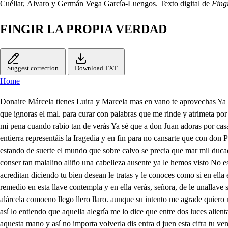
Cuéllar, Álvaro y Germán Vega García-Luengos. Texto digital de
Fing
FINGIR LA PROPIA VERDAD
Suggest correction
Download TXT
Home
Donaire Márcela tienes Luira y Marcela mas en vano te aprovechas Ya estás s entendida y remediadas tus quejas de las lisonjas del gusto así como tú lo estoy. Yo remediada estuviera de las flores de la idea juzgo que ignoras el mal. para curar con palabras que me rinde y atrimeta por más virtudes que tengan tu rabias por no casar? el veneno que hace vaso y aunque e la causa diversa Yo tengo el mismo dolor del corazón en mi pena cuando rabio tan de verás Ya sé que a don Juan adoras por casarme que de un soplalar. que en subrio y tu belleza por poca gracia que tenga cualquiera sa idador. los los le pisamo y vive puede dar conmigo entierra representáis la Iragedia y en fin para no cansarte que con don Pedro te casan bastará que tú no quieras. mas para cazarme yo que a ser conforme las nuevas importa que lo apetezca, es un cuerdo casquilucio estando de suerte el mundo que sobre calvo se precia que mar mil ducados precian de serlo sin que se tape de dote quedos mil años de doncella y más doncella, esta notoria verguenza Donaire Márcela tienes. que es conser tan malalino aliño una cabelleza ausente ya le hemos visto No es mucho que se aparezca par cosa del otro mundo su espantosa calabera él es in diano y por cartas sin firma y amigas que entran en casa que se acreditan diciendo tu bien desean le tratas y le conoces como si en ella estuviera aunque yo pienso que todas donde don Juan deligendias hombre que habla y dispone con firme su convenencia pues consulta algún remedio en esta llave contempla y en ella verás, señora, de le unallave si es barro mi diligencia esta llave es del jardín Y tiene virtud secreta de producir en sus fuentes un don Juanto de perlas Vuélvele callave. alárcela comoeno llego llero llaro. aunque su intento me agrade quiero mostrar que me pesa vulve la llabe a mi padre Si no es que intentas Marcela para irte de mi casa salir por aquella puerta Ostemigel, si se burla así lo entiendo que aquella alegría me lo dice que entre dos luces alienta a volver la llave muy enojada y resuelta soy una roca. pues conmigo usas cautelas si del médico la ocultas mal curaras tu dolencia Llave tiene aquesta mano y así no importa volverla dis entra d juen esta cifra tu ventura cuando pará abrir se quedan conturar del pestillico estos dos didos con ella un hombre viene quién es? será don Juan que te alteras la no hay razón de culparme que yo le llame y no peca la diligencia de corta si por desgracia no acierta astro logo de tu gusto quién consulta las estrellas de tu cielo los más doctos astrolagos también guierran oblige a Flvira aseguirme mientras su novio desvela en don Diego disfrazado mi cautelosa advertencia Don Juan que has hecho repara que dispones en mi ofensa el acero de mi padre en salando su violencia tal te escucho e Lura hermosa cuando de tu amor juzgaba que de un riesgo te libraba al sor de don Pedro espesa. que cuálde fiera espantosa recatada y advertida de esta común homicida huieras injustos cazos asegurando en mis brazos latuya y mi propia vida si el que yo entiendo, señora, ha de ser tu injusto dueño no sé cuál más triste empeño de los dos aguarda ahora que ha de ser en quien te adora la muerte su posesión si antes en la dilación piadad afrctuda en él No te reserva cruel, del golpe la ejecución. todo me pierde sin ti, Lliego al cielo de tus ojos ae par mero pues dejándome a mí a una fiera Ines a la cortí desde a