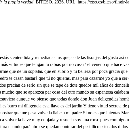
ir la propia verdad
. BITESO, 2026. URL: https://etso.es/biteso/fingir-l
quí celosa atiendo y ladrón de casa a su pretensión Urto el secreto están breve el término que se debe dee del ert precisa la ejecución eo reparo de estedaño la ocasión que solicito mi bien el tuyo deso lemito tu remedio el propio extraño Yo te estimo ha sido engaño dl de este venino fatal porque pruebe de mi mal mas sin recelo la muerte que temno a mi padre advierte Vete ahora estoy mortal Ven esta noche a la una como otras veces a hablarme si he de morir al dejarme sin esperanza ninguna ocasión más oportuna, es esta yo he de aguardar que si presente has de estar haré glorioso mi fin, por la puerta del fartón puedes hablarme y entrar mas ¿quién soy no lo permite A Dios para siempre lllana Aguarda reporta espera mi honor don Juan me retira Vaje doña Flui Márcela, detente advierte Vete ahora, y no te aflijas que yo te abriré don Juan y no hayas mi edo que riña Mi re medio está en tu mano No hay que dudar de tu dicha Ven sin falta. ¿si dejar de tus actiones mereja Pues a la una y entrar yadios suerte mía. Él parabién podéis darle a mi discreta porfía que cuando adoro a doAna supe merecer a Aoluira or mi artificio en su dote ricos tesoros consiga, pase de sar mientras mi amor en donAna la rara beldad conquista di ALuira admite en su casa a don Juan y facilitan Abrirle por el jardon esta noche esta desdicha común entienda su padre cuando por la industria mía para don Carlos mi hermano, pretendo no via tan rica una carta de criencia a Toledo remitida tengo y dispuesto con él el que don Pedro se finja qué es el esposo que esperan que ha de llegar de sevilla que ha de castir con Elvira de régico aquesta corte partió más de su vanida el rumbo estorbo la muerte que a otro puerto le destina quedarme un hombre la carta casi huyendo de mi vista que es decreencia en don Pedro que otra cosa significa que aborrece Elvira el novio que a su amor don Juan aspira que celosa me ocasiona a tanto empeño me obliga Mas ésta es su padre esta do Ines dluira marcela. despata selto Muy alborozado bienes No es sin causa mi alegría a Eluira, Eluira, Marcela ¿Qué mandas? Yon la de Sevilla llegó don Pedro de fuede mi hermano a quien remitida del padre está de don Pedro la carta y de su familia su calidad y su hacienda las importantes noticias si no esta tarde mañana vendrá a verte no te aflija esta breve dilación, que es honrosa cobardía de un novio la prevención de galas y muchos días tendrás para el gusto breves prolujos para la vida Y bien prolijos dlo son Márcela estas porfías para el concierto y el plazo de don Juan Señora mía No tomes de esto disgusto se re solución precisa al empeño de don Juan mientras el novio se pinta mientras se cubre la calva grande en Madre de la china Y viene bueno mi esposo. grandescuido alonjo mira d loro. si el criado de don Pedro en casa está toda había si no parte a su posada que me dijo que vivia ya ni del nombre me acuerdo la confusión de este día No me tiene en mí señor esta carta me acredita de vuestro ijr y en ella mi padre en deudo confirma la amistad que profasáis de sro. Ya tienes cuanto querías Llegad don Perra que corto que no parecéis de hebilla Está mi señora es mi señora doña Fluira, Este es mi hermano don Carlos, Si don Pedro ella es la misma si es ciego el amor el ser Deidad suple de su vista el defeto al conoceros Bien esa parte divina vuestra atención y cuidado en su acierto califica Quién, señora, alzo 