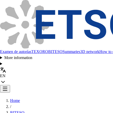
Examen de autorías
TEXORO
BITESO
Summaries
3D network
How to c
More information
EN
Home
/
BITESO