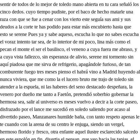
sentir de todos de lo mejor de toledo mano abierta en tu cara señaló los
cinco dedos. cuyo tiempo pudiste, por el baco de hecho matarle una
raza con que se fue a cenar con los vierto este seguía sus ami y sus
deudos a la corte te has podido para estar más encubierto hasta que
esto se serene Pues ya y sabe aqueso, escucha lo que no sabes escucha
el voraz intento tar sea, de lo interior de mi poco, lina más como el
pecan el monte el ser el basilisco, el veneno a cuya fuera me abraso, y
a cuya vista fallezco, sin esperanza de alivio, serene mi tormento sin
aquí piadosa que me sirva de refrigerio, apagándole furioso, de tan
comburente fuego tres meses pienso el habrá vino a Madrid huyendo al
nunca viviera, que me como la el lucero bruto me trajo de toledo sin
atender a la espuela, ni las haberes del seno destacado despeñara, la
venero por dueño me tanto a Faetón, pretendió soberbio gobernar la
hermosa sea, salir al universo es meses vuelvo a decir a la corte paseo,
disfrazado por el lance me sucedió en soledo saliendo por acaso al
divertido paseo, Manzanares humilde baña, con tanto respeto apenas le
te cuando con la arena de su centro le enjuga, siendo un vergel,
hermoso florido y fresco, otra enfante aquel ilustre esclarecido salcedo
en este espolón en fin, divertia el pensan, que veo hacia las tapias, el