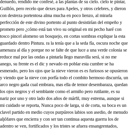
denuedo, rendido me confesé, a las plantas de su cielo. cielo te pintar,
Guillón, pero recelo que dexes para Apeles, y otros celebres, y dieron
con destreza portentosa alma mucha en poco lienzo, al mirarla
perfección de este divino portento al punto desistirían del empeño y
prometo pero ¿cómo está tan vivo su original en mi pecho haré con
tosco pincel alomeno un bosquejo, en cortas sombras explique la esta
guardado dentro Pintura. ra la tenía que a la seda fía, oscura noche que
amenaza al día y porque no se falte de que luce a una verde colonia se
reduce mal por las ondas a pintarla llego maravilla será, si no me
anego, su frente es el dic y nevado en poblar esta cumbre se ha
esmerado, pero los ojos que la nieve vieron es es furiosos se opusieron
y viendo que la nieve con porfía todo el combito hermoso discurría, un
arco negro gada cual embrara, mas ella de temor desembaraza, quedan
los ojos negros y el semblante como el armiño pero rutilante, es su
nariz por uno y otro lado dos años de márfil, muy estrema, aunque si
mi cuidado se reporta, Nunca poco de larga, si de corta, su boca es un
clavel partido en medio cuyos purpúreos labios son asedio, de menudo
aljófares que encierra y con ser tan continua aquesta guerra los de
adentro se ven, fortificados y los tristes se afuera ensangrentados,