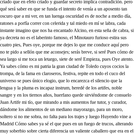
criado que en efeto criado y guardar secreto implica contradición. pero
qué será saber en que se funda el intento de venía a un aposento tan
oscuro que a mi ver, en tan luenga oscuridad es de noche a medio día,
ratones a porfía correr con celerida y tal miedo en mí se labra, cada
instante imagino que nos ha encantado Alcino, en esta seña de cabra, si
ya decreta no es el laberinto famoso, el Minotauro furioso estira sus
cuatro pies, Pues oye, porque me dejes lo que me conduce aquí pero
no te pido a sellón que me aconsejes; serás breve, si seré Pues cómo de
sea largo si me toca un letargo, siete de seré Empieza, pues Oye atento.
Ya sabes cómo es mi patria la gran ciudad de Toledo cuyos cocios la
trompa, de la fama en claroseros, festiva, repite en todo el cuco del
universo se pues único elogio, que lo encarezca el silencio que la
lengua y la pluma es incapaz instrum, heredé de los artifes, noble
sangre y en los tiernos años, huerfano quede sirviéndome de consuelo
Juan Artife mi tío, que mirando a mis aumentos fue tutor, y curador,
dándome los alimentos de un mediano mayorazgo, para un moro,
soltero si no me sobra, no falta para los trajes y luego Huyendo vine a
Madrid Cómo sabes ya sé el que pues en un fuego de trucos, alterando
muy soberbio sobre cierta diferencia un valiente caballero que era en el