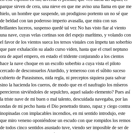
parque sirven de cera, una nieve en que me aviso una llama en que me
hielo, un hombre que suspende, un prodigioso portento un no sé que
de beldad con tan poderoso imperio avasalla, que mira con sus
brillantes luceros, suspenso quedé tal vez No has visto fiar al viento
una nave, cuyas velas cortinas son del espejo marítimo, y volando con
el favor de los vientos sueca los tersos vistales con ímpetu tan soberbio
que pare exhalación su alado curso viden, hasta que el cruel neptuno
ora de aquel empero, en estado el tridente conjurando a los cientos
hace la nave choque en un escollo soberbio a cuya vista el piloto
cercado de desconsuelos Aturdido, y temeroso con el súbito suceso
cubierto de Parasismos, nida regla, ni preceptos siquiera para salvar
sino la hacienda los cueros, de modo que en el naufragio los míseros
perecieron sirviéndoles de sepulchro, aquel salado elemento? Pues así
la triste nave de mi buen o mal talento, descuidada navegaba, por las
ondas de mi pecho hasta el Dio penetrado tirano, rapaz y ciego contra
inopinadas con implacables incendios, en mi sentido introdujo, este
que miro veneno oponiéndose un escudo con que rompidos los remos
de todos cinco sentidos asustado tuve, viendo ser imposible de ser de