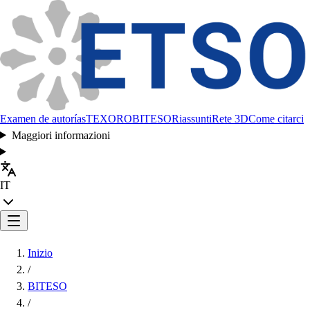
Examen de autorías
TEXORO
BITESO
Riassunti
Rete 3D
Come citarci
Maggiori informazioni
IT
Inizio
/
BITESO
/