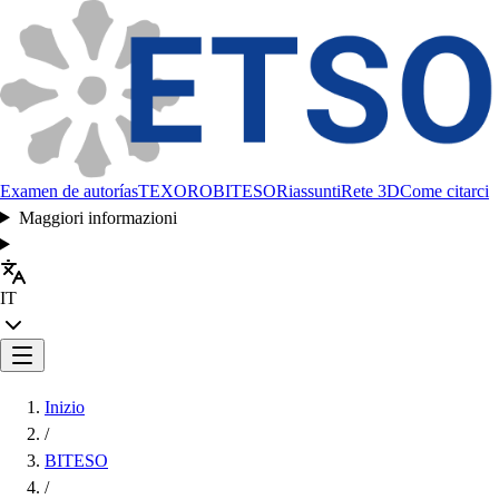
Examen de autorías
TEXORO
BITESO
Riassunti
Rete 3D
Come citarci
Maggiori informazioni
IT
Inizio
/
BITESO
/