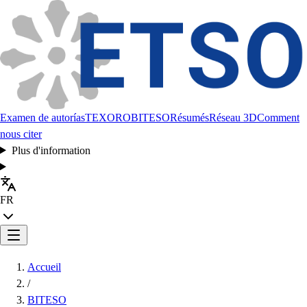
Examen de autorías
TEXORO
BITESO
Résumés
Réseau 3D
Comment
nous citer
Plus d'information
FR
Accueil
/
BITESO