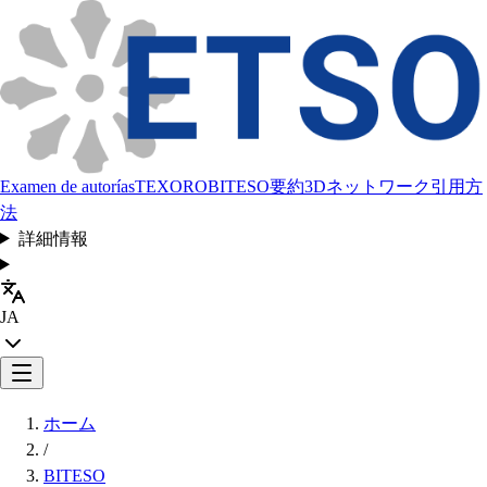
Examen de autorías
TEXORO
BITESO
要約
3Dネットワーク
引用方
法
詳細情報
JA
ホーム
/
BITESO