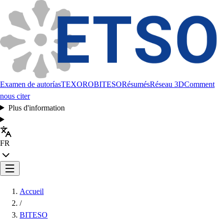
Examen de autorías
TEXORO
BITESO
Résumés
Réseau 3D
Comment
nous citer
Plus d'information
FR
Accueil
/
BITESO