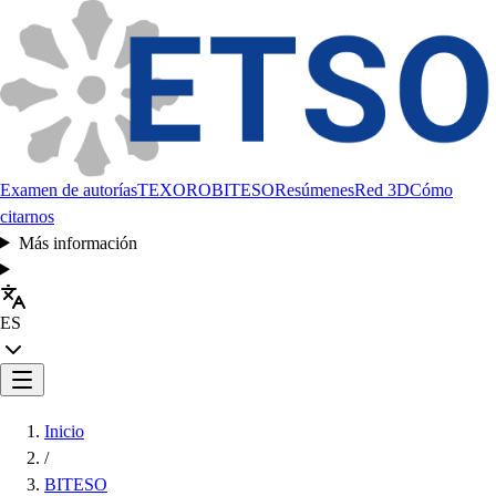
Examen de autorías
TEXORO
BITESO
Resúmenes
Red 3D
Cómo
citarnos
Más información
ES
Inicio
/
BITESO