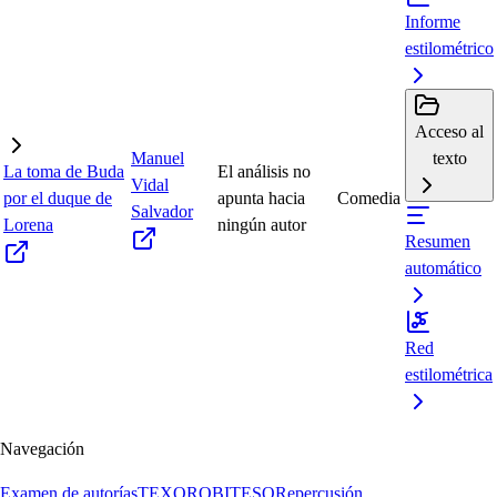
Informe
estilométrico
Acceso al
Manuel
texto
La toma de Buda
El análisis no
Vidal
por el duque de
apunta hacia
Comedia
Salvador
Lorena
ningún autor
Resumen
automático
Red
estilométrica
Navegación
Examen de autorías
TEXORO
BITESO
Repercusión