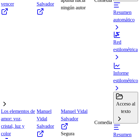
apunta hacia
Comedia
vencer
Salvador
ningún autor
Resumen
automático
Red
estilométrica
Informe
estilométrico
Acceso al
Los elementos de
Manuel
Manuel Vidal
texto
amor: voz,
Vidal
Salvador
Comedia
cristal, luz y
Salvador
color
Segura
Resumen