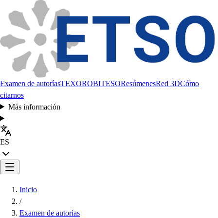
Examen de autorías
TEXORO
BITESO
Resúmenes
Red 3D
Cómo
citarnos
Más información
ES
Inicio
/
Examen de autorías