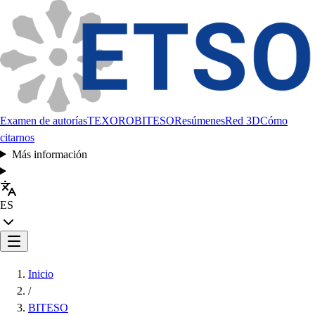
Examen de autorías
TEXORO
BITESO
Resúmenes
Red 3D
Cómo
citarnos
Más información
ES
Inicio
/
BITESO