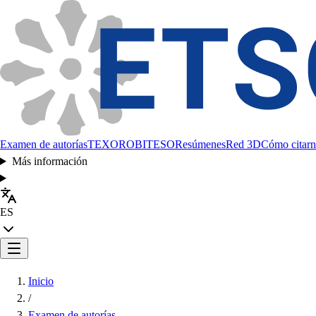
Examen de autorías
TEXORO
BITESO
Resúmenes
Red 3D
Cómo citarn
Más información
ES
Inicio
/
Examen de autorías