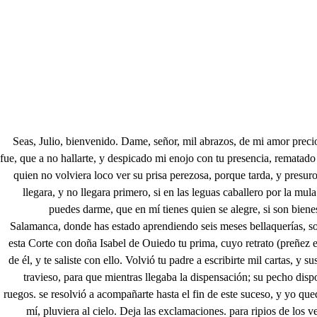
Seas, Julio, bienvenido. Dame, señor, mil abrazos, de mi amor preciosos lazos, pues hallarte he merecido. Cuándo llegaste? . Hoy llegué tan cansado, y tan mohíno de una mula que en mi vino; y que mi desdicha fue, que a no hallarte, y despicado mi enojo con tu presencia, rematado de paciencia, me hubiera desesperado. Notable encaretimiento. Es por demás advertirlo, que una cosa es el sentirlo, y otra pasar el tormento. A quien no volviera loco ver su prisa perezosa, porque tarda, y presurosa trota mucho, y auda poco? Pues si la vieras, es tal, y tan larga, que según su mucha largueza, es un Alejandro irracional. Con más cansancio llegara, y no llegara primero, si en las leguas caballero por la mula caminara. Mas burlas echando a un lado, bien sabes que yo contigo junto lealtades de amigo a obediencias de criado. Ya de tus sucesos cuenta puedes darme, que en mí tienes quien se alegre, si son bienes, y si males, quien los sienta. Vine a la Corte, bien sabes a que. . Sé qué obedeciendo a tu padre, te partiste, a pesar de tus deseos, de la insigne Salamanca, donde has estado aprendiendo seis meses bellaquerías, socapa de unos derechos. Sé que desde nuestra patria Sevilla, tu padre (atento, como el dice, a tu quietud) ha tratado en este tiempo de casarte en esta Corte con doña Isabel de Ouiedo tu prima, cuyo retrato (preñez entonces de un pliego) es ese pobre olvidado; que ocupa ahora tu pecho. Iten sé, que tú, agraviando del retrato lo perfecto, diste en no agradarte de él, y te saliste con ello. Volvió tu padre a escribirte mil cartas, y sus consejos, disimulando violencias, se pasaron a preceptos. Resolvístete avenir a la Corte, con intento de no agradar a tu esposa, o ya tibio, o ya travieso, para que mientras llegaba la dispensación; su pecho disponiendo poco a poco fuese el arrepentimiento. A esto, de Salamanca saliste, haura mes y medio, con don Enrique tu amigo, que obligado de tus ruegos. se resolvió a acompañarte hasta el fin de este suceso, y yo quedé a enviar la ropa, donde he gastado este tiempo en sacar de nuestras trampas a los que en ellas cayeron. Llegué pues, Julio, a esta Corte ay de mí, pluviera al cielo. Deja las exclamaciones. para ripios de los versos, y prosigue, que me tienen tus suspiros tan suspenso, que es de mis propias orejas pendiente todo mi cuerpo. El día pues que llegué, de un milagro, de un portento fue digna ponderación mi dichoso cautiverio. Vi una Gitanilla; ay Julio, no culpes mi bajo empleo, porque ya la tiene el alma por su generoso dueño. Una Gitanilla, en quien con novedades lo bello, con prodigios lo bizarro; con milagros lo perfecto, me detuvieron curioso, vine de curioso a atento, de atento pase a inclinado, de inclinado llegué a ciego, tan brevemente, que fue verla, y empeñarme a un tiempo; y aún sus méritos juzgaron que tardaba en el empeño. Inmóvil quedé al mirarla, y alguno al verme tan quieto, sosegada a la atención juzgó en mi divertimiento: y era que quiso el amor, por suavizar el veneno, que viniese la inquietud disfrazada en el sosiego. Rendido pues llegué a hablarla, y lo entendido, y discreto, en lo que abrasó lo hermoso, quiso renovar incendios. Y como de su hermosura lo halló todo tan sujeto, no tuvo ya que vencer mas triunfo su 