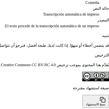
Comedia
حالة النص
Transcripción automática de impreso
المصدر
El texto procede de la transcripción automática de un impreso.
تنبيه
قد يتضمن أخطاء أو سهوًا. إذا كانت لديك طبعة أفضل، فنرجو أن تتواصل م
الترخيص
يُقدَّم هذا المحتوى بموجب ترخيص Creative Commons CC BY-NC 4.0. يُسمح بإعادة استخدامه مع الاستشهاد؛ ولا يُسمح بالاستخدامات التجارية.
صيغة استشهاد مقترحة
نسخ الاستشهاد