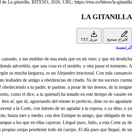
l de
La gitanilla
. BITESO, 2026. URL: https://etso.es/biteso/la-gitanilla.
LA GITANILLA
اقتراح تصحيح
تنزيل TXT
الرئيسية
rado. Y si el confesar es justo que mi gusto os trae, yo siento, don Juan, que el merecimiento se viene a tener mi gusto. Verdad es, que os dije yo que esto hiciésedes por mí, mas eso fue, porque allí vuestro amor lo mereció. Y como mi resistencia obligada llegó a verlo, juzgo que con merecerlo me pediades licencia. Darla el decíroslo fue y aún con haber sido así, no digáis que yo os la di, sino que no os la negué. Mi amo está a su placer con la una, pues por Dios, que de esta vez con las dos me tengo de revolver. Que ya saben los tablados, (cuando me vean revuelto) que en ellos, a dueño vuelto, hay ganancia de criados. Ya culpo a mi pensamiento, por ver que en él mi afición no halló esta acción, si esta acción es parte de rendimiento. Tú fuiste, Preciosa bella, quien la acordó a mi cuidado, y a deuda de haberlo hallado es corta paga el hacerla. No hay si no llegar, y dalle? Pues a qué somos venidos? quisieras que con gemidos embarázara este valle, que de amor en testimonio a suspiros encendiera el aire, que más hiciera un regueldo del demonio? Gemidos no son razones, suspiros siempre son mudos: aún si gimiera en escudos, y suspirara en doblones, fuera; mas que luego diga un barbado: hay santos cielos, eso aún entre mis abuelos era moneda con liga. Ya no pueden esos tiros derribarnos, ni vencernos, también vino por los tiernos la baja de los suspiros. Ya solo damos azotes los zurdos y los maduros, también vivo por los duros la alzada de los garrotes. . Por Dios que he estado en un tris de obrar aqueste desdén. Pues lo habéis mirado bien, y ya resuelto venís, por mi padre voy; ven, Juana, conmigo. . Gustoso espero. Adiós pedante escudero. Adiós pidiente Gitana. Por Dios, que en viendo la suya la bellaca me envistió, pero entendíselas yo como muy hombre; la tuya, con despejo, y con donaire en amores trataría, mas vive Dios que la mía hiende una bolsa en el aire. Cómo con ella te fue? Ay Julio, loco me tiene. Oigan con lo que me viene, eso ya yo me lo sé. Mas ya que así te atropella, no sabríamos que tanto ha de durar el encanto de ser Gitanos por ella? Hasta lograr mi intención seguiremos este engaño. No será ello este año, porque es tal su condición, tan áspera, y tan mohina, que para hacer un desdén, se dejará querer bien de un niño de la dotrina. Lindo pájaro cogemos, Preciosilla le ha cazado. Bien lo merece preciosa, que es de hermosura un milagro. Y aún tan buena como él, que ya sabéis por el caso, que ella se juzga mi hija, y yo su padre me llamo. Don Juan bienvenido seas, en fin ya determinado a ser de los nuestros bienes. Vengo, amigos, deseando serviros con todas verás. (do Quién te acompaña? . . Un cria- que ha de estar conmigo; llega Julio. . Ya llego, y demando, con humildad, y obediencia, de este Convento al Prelado, que me examine, y admita a novicio de Gitano. No sé porque lo desdeñas, pues ya con excesos tantos su nobleza a tu humildad pudiera hablar obligado. Y aún tu pudieras dejar de ser bachillera, dando méritos a su nobleza, y a mi humildad desengaños. Noble es don Juan; mas lo noble no merece ser amado, lo amante en él es la parte que agradece mi recato. Humil de soy yo, y lo humilde (oh cuanto he sentido, o cuanto que me acuerdes que lo soy) en mi altivo desenfado, aunque negarlo no puedo, es modestia el confesarlo. Humilde, Juana, nací; a fiera ley de los hados, ya que agraviasteis mi ser, no c