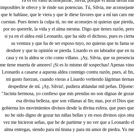
Ya es en vano aconsejarme, Silvia, porque el alma tierna mil imposibles le ofrece y le rinde sus potencias. Tú, Silvia, me aconsejaste que le hablase, que le viera y que le diese favores que a mí tan caro me cuestan. Pues tienes la culpa tú, no me aconsejes ni quieras que pierda, por no quererle, la vida y el alma mesma. Digo que tienes razón, pero si ya en el aldea está Leonardo, que ha sido el dichoso, pues es cierta su ventura y que ha de ser esposo tuyo, no quieras que tu fama se desdore y que tu opinión se pierda. Lisardo es un labrador que en tu casa y en la aldea se crio como villano. ¡Ay, Silvia, que su presencia me tiene muerta de amores! ¡Si es lo mismo dé sospechas! Apenas vino Leonardo a casarse a aquesta aldea conmigo contra razón, pues, al fin, mi gusto fuerzan, cuando vieras a Lisardo vertiendo lágrimas tiernas despedirse de mí. ¡Ay, Silvia!, pudiera ablandar mil peñas. Díjome: "Jacinta hermosa, yo confieso que mis prendas no son dignas de gozar esa divina belleza, que son villanas al fin; mas, por el Dios que gobierna los movimientos divinos desde la divina esfera, que pues que no he sido digno de gozar tus niñas bellas y en esos divinos ojos otra vez me hicieron señas, que he de partirme y no ver que a Leonardo el alma entregas, siendo para mí tirana y para mi amor de piedra. Yo me iré a la guerra, al fin, donde, escalando una cerca, una bala me derribe y dé conmigo en la tierra; que claro está que quien vio esos ojos y esas bellas puertas de coral divino decirme cosas tan tiernas que no ha de poder sufrir que a otra mano, y mano ajena, se dediquen y se entreguen con voluntad y firmeza." Con esto se despidió, y sabe Dios que quisiera impedirle con mis brazos, Silvia, y con el alma mesma; pero el honor y él amor, que batallaban con fuerza, uno por amar y otro por hacerle resistencia, me detuvieron al fin; pero al mismo punto vieras que quedé ciega y confusa entre profundas tinieblas, que es imposible vivir. Mira que el amor te ciega; no des crédito a los ojos, que lo peor te aconsejan. Leonardo viene a casarse contigo; de su hacienda y su nobleza bien sabes los méritos que hay en ellas. Lisardo es un labrador que en aquesta humilde aldea ha guardado de tu padre tantas escuadras de ovejas; mira qué dirán de ti si a tal caballero dejas por un pobre labrador... ¡Ay, Silvia, si tú no fueras causa de que yo le hablara, causa de que yo le viera, nunca yo a mi voluntad hiciera tan grande fuerza. Mas entrose por el alma al punto que la vio abierta, y aunque después cerrar quise, fue en vano tan gran quimera. En efeto, ¿que tú quieres no olvidarle? ¿En eso piensas? Antes verás que del cielo se desaten las estrellas, o que haya ingenio en los hombres que del mar cuente la arena que yo le olvide; antes hoy, para que más claro veas este amor inadvertido y esta voluntad opuesta, a la ciudad he enviado por un vestido que a prueba de mi resistencia firme están sus puntadas hechas. Con este rico vestido y una preciosa cadena, que hoy, Silvia, le llevarás, le contarás mi tristeza y mi pena y el dolor que siento en ver que se ausenta a la guerra. Has hecho bien; porque, al fin, de esa manera vendrá a valer y a lucir y tu voluntad ¡honesta no dará a Leonardo celos en el alma y la paciencia. Jacinta, Calla, porque viene aquí. ¡Parece que trae tristeza! En los ojos y en el alma bien clara, Silvia, la muestra. Aquí está tu bella esposa. Y tan fiera como bella, pues mis intentos no estima y mis finezas no precia. Muerto estoy, ¡viven los cielos!, de ver que su resistencia sea tanta con mi amor. Llega a hablarla, a amarla prueba. ¿Cómo podré, si sus ojos, que son divinas estrellas adonde el sol resplandece entre los rayos que engendra con tanta crueldad me miran, me tratan con tal soberbia, que desmaya la esperanza y la vida vive muerta? Porfía, que la porfía suele alcanzar con certeza lo que los ruegos no pueden ni las voluntades mesmas. Llega a hablarla. Llegaré muerto el gusto, el alma muerta; pero sus ojos me impiden y su hermosura me ciega. Voy a llegar, y al momento me dicen sus niñas bellas que, como, al fin, niñas son, son rapazas y parleras: "No llegues, Leonardo; aparta, porque Jacinta te niega la voluntad." ¡Ay de mí! ¡Qué palabras tan soberbias! No oso llegar, en efeto. Tú que de amante te precias, ¿de aquesa manera temes y dudas de esa manera? ' Mira ya que es cobardía. Ya lo veo; mas es fuerza que tema sus bellos ojos, ojos que tanto me cuestan. Perdonad, bella señora, si vos queréis que me atreva a llegar al mismo cielo, que es cielo vuestra belleza. Mil veces, señora mía, he querido con soberbia atreverme a solo hablar en vuestra presencia bella; pero el temor que a las almas el atrevimiento niega, no me quiso dar lugar para escuchar la respuesta. Vuestro padre y mi señor me ha dado aquesta licencia de serviros, perdonad que con soberbia me atreva. Tres días ha que en el castillo estoy con vos y aún apenas he visto de vuestra cara las relumbrantes estrellas. Si os miro no me miráis; si os hablo no dais respuesta; luego os vais si estoy con vos o al castillo o a la huerta; maldigo mis esperanzas, aunque nunca desesperan, pues que nunca me la dan de gozar vuestra presencia. Si ya soy esposo vuestro, si ya he venido al aldea solo a serlo, ¿por qué hacéis a mi amor tal resistencia? Dadme esa divina mano, dadme aquesa mano bella, imprimiré con los labios, por ser la merced primera. Señor Leonardo, advertid que yo soy esclava vuestra y que estimo los favores que me hacéis; pero es bajeza grande el humillaros tanto a la que es esclava vuestra. Estas palabras estimo; adoro vuestras promesas, vuestra bizarría bendigo y estimo esa gentileza; pero también os suplico que no tengáis por afrenta ni por desamor tampoco irme y pediros licencia. ¿Qué te parece? Que es cosa, por Dios, que no la sufriera un villano, cuanto más quien tiene tanta nobleza como tú. Yo he sospechado que tiene Jacinta bella otro amor, que a no tenerle yo sé que me respondiera con piedad más amorosa y con palabras más tierna:. Pues prueba tú si le tiene y véngate de su ofensa. Vamos. Muerto voy de celos: pero si sé que hay quien sea digno de su amor, bien puede prevenirse a la defensa. Julio, ¿Cómo le has de castigar? Responderé esa respuesta, Julio : amo y tengo celos. Bien fácil es de entenderla; porque un celoso castiga con rigor y con soberbia. Contigo seré soldado. A qué buen tiempo ha venido este Capitán. Ha sido de tus desdichas llamado. Vámonos allá, Lisardo. Pues no hay que ¡hacer en la aldea, ¿cuál hombre noble desea este sayal tosco y pardo? Tú tienes entendimiento, y, aunque pastor, has leído; yo también so desleído y me sobra atrevimiento. Tú no tienes de alcanzar esa gloria que pretendes. ¡Ay, Garbín, que tú no entiendes lo que es el sentir y amar! Si tú supieras querer yo sé bien que no me dieras esos consejos ni fueras tan contrarío a una mujer. Cuando la bella Jacinta no me quiera ni yo alcance aqueste dichoso lance que la fortuna me pinta, ¿qué vengo a perder, di, necio? Ser de todos murmurado y ver que de un hombre honrado "haga el mundo tal desprecio. ¡Vive Dios, que si no vas a la guerra a esta ocasión que he de pensar con razón que sin alma y juicio estás! ¿Qué has de hacer aquí, cuitado, entre penas y entre enojos? ¿Has de adorar unos ojos que otro primero ha gozado? ¿Has de adorar los balcones de una mujer que te deja y que de tu amor se aleja por, vulgares opiniones? Tienes honra, tienes juicio, tienes valor, tienes ser, mas ¿cómo lo has de tener dándonos de loco indicio? Vámonos, advierte y mira que en tu provecho ha de ser, A una mujer, y mujer todo embustes y mentira, que te engaña y que te ofende, ¿no ves que es locura? Advierte que será cierta tu muerte si el desposado lo entiende. Vámonos de este lugar, que un sabio nos declaró que el que su tierra dejó otras tierras ha de hallar, y ha de pensar con razón que el lugar en que vivía no es su tierra. Lisardo, Bien decía, ¡Animo, pues! Corazón, ¿en qué penáis y teméis? La ocasión es generosa. ¿Teméis que a Jacinta hermosa no habéis de ver? Mal hacéis. Vuestro mal gusto condeno, aunque por extremo es bella; porque más vale no vella que vella en poder ajeno. ¡Ea! : vámonos a perder por ese mundo adelante, que tú eres hombre importante y has de venir a valer. Yo seré tu Gandalín, y iremos de tierra en tierra. ¿Qué más guerra que la guerra de tanto diablo malsín? En Lazarillo de Tormes, un libro español famoso, se fue un escudero honroso por desatinos conformes. Decíale un caballero en topándose los dos: "Amigo, manténgaos Dios." Pues si deja un escudero su patria por bendiciones, ¿con cuánta mayor razón nosotros, en ocasión que nos echan maldiciones? En tan confusas batallas es imposible vivir, pues ver al vulgo decir, si callas, que por qué callas; si hablas, que es todo injusto y que dices mal de todos, buscándose ellos los modos de interpretarlo a su gusto. Luego por sátira arroja lo que se dijo por risa; si un ejemplo los avisa, es por quien se les antoja. Vámonos de aquí, Lisardo, acábese aquesta pena. Silvia estampando la arena viene a nosotros. ¿Qué aguardo? ¡Oh, aurora del sol que adoro! ¡Oh, sol de agosto, mayor que el que mata un segador! ¿Así guardas el decoro a un ángel? Déjale hablar, ¿Ángel mujer? Eso no, porque el diablo la engañó. Siendo ángel no pudo ser. De mi señora Jacinta te traigo un recado. ¡Cielos! Parose en sus paralelos el sol que de oro los pinta. Ya no le tiene el primero móvil; pasaron los orbes. ¡Por Dios, que es lindo que estorbes con estilo lisonjero el recado y el favor! Mi señora... Bueno estás. Viendo que a la guerra vas, que ya agradece tu amor, este vestido te envía, espada, daga y sombrero, y esta cadena. No quiero vida, ni ya la quería. Con tanto bien muerto estoy. Sí, mas con buena mortaja. ¿Para mí no hubiera raja o frisa? i Al diablo te doy! Silvia, ¿Yo a ti? ¿Por qué no, lechuza? Y ¿fuera mucho tú a mí? Pero vísteme de ti, vestirasme de gamuza. ¿Es posible que este lleves contigo? ¿Y es mucho error? Y ¿qué has de ser? ¿Atamb