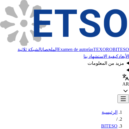
BITESO
TEXORO
Examen de autorías
الملخصات
الشبكة ثلاثية
الأبعاد
كيفية الاستشهاد بنا
مزيد من المعلومات
AR
الرئيسية
/
BITESO