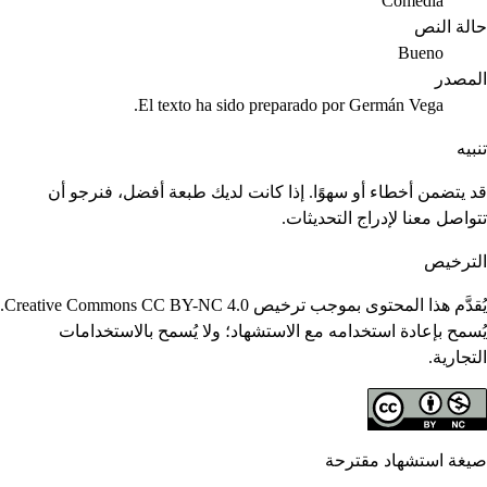
Comedia
حالة النص
Bueno
المصدر
El texto ha sido preparado por Germán Vega.
تنبيه
قد يتضمن أخطاء أو سهوًا. إذا كانت لديك طبعة أفضل، فنرجو أن
تتواصل معنا لإدراج التحديثات.
الترخيص
يُقدَّم هذا المحتوى بموجب ترخيص Creative Commons CC BY-NC 4.0.
يُسمح بإعادة استخدامه مع الاستشهاد؛ ولا يُسمح بالاستخدامات
التجارية.
صيغة استشهاد مقترحة