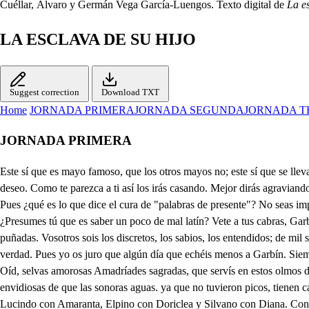
Cuéllar, Álvaro y Germán Vega García-Luengos. Texto digital de
La es
LA ESCLAVA DE SU HIJO
Suggest correction
Download TXT
Home
JORNADA PRIMERA
JORNADA SEGUNDA
JORNADA T
JORNADA PRIMERA
Este sí que es mayo famoso, que los otros mayos no; este sí que se lleva la gala, y los otros mayos no. ¡Este sí, etc. Case las mozas Fineo, que sabe los nombres bien. Muy .bien dices, si tan bien supiese el mismo deseo. Como te parezca a ti así los irás casando. Mejor dirás agraviando, Y que se quejen de mí. ¿Queréis que las case yo? ¡Qué buen seso! Hasta casar de palabras ¿puedo errar? Pues ¿no está en palabras? No. Pues ¿qué es lo que dice el cura de "palabras de presente"? No seas impertinente. Así Dios te dé ventura, que no entra bien tu inorancia Garbín, en cosas de veras. Así, Lisardo, supieras como yo las de importancia. ¿Presumes tú que es saber un poco de mal latín? Vete a tus cabras, Garbín, que aquí no tienes que hacer. Siempre estorbas, siempre enfadas. Córrome de que yo sea siempre el barro del aldea, con quien andáis a puñadas. Vosotros sois los discretos, los sabios, los entendidos; de mil sentencias vestidos, preñados de mil concetos; los que vais a la ciudad, y de librillos cargados andáis siempre embelesados entre mentira y verdad. Pues yo os juro que algún día que echéis menos a Garbín. Siempre .has de dar este fin a cualquiera fiesta mía. Déjale, y diga Fineo. Escritos traigo, a la he, los nombres. Dilos. Diré lo que osedes a deseo. Oíd, selvas amorosas Amadríades sagradas, que servís en estos olmos de vegetativas almas. Oíd, ninfas de estas fuentes que por moradas pizarras formáis hidraules, haciendo de sus arroyuelos flautas. Oíd, aves envidiosas de que las sonoras aguas. ya que no tuvieron picos, tienen cantoras gargantas. Al mayo de Fuenteflor de esta manera se casan los zagales más briosos y las más bellas zagalas : Aliso con Felismena, Lucindo con Amaranta, Elpino con Doriclea y Silvano con Diana. Con Amarilis, Finco; Claridoro con Antandra, Silvio con la bella Filis y Córidon con Castalia, Enarato con Clarinda, Floripino con Silvana, Lisardo con Claridea... Para, ¡por tu vida!, para; que has errado algunos gustos, que celos serán la causa. ¿Con quién me casas a mí? Con Lausa. No quiero a Lausa. ¿Por qué? Porque es muy discreta, que en propia mujer es falta. ¿Falta? Sí, que luego quiere ser el dueño en una casa, y siendo pies ser cabeza. ¡Bestia! ¿No es dicha y qué tanta que pueda entrar a la parte del gobierno? No me agrada. De esta manera ha de ser para mí. Prosigue. Aguarda. Ella no ha de ser hermosa, porque en siendo hermosa es vana y piensa que se la deben la idolatría y las galas. Fuera de que si una cosa es de muchos codiciada, a pellizcos se madura como la fruta temprana. Que tenga buen parecer para mujer propia basta, por que ponga en diligencias lo que le falta de gracias. Con mediano entendimiento la quiero, por que no haga cosa sin licencia mía. No tan fértil que me para cada año, ni tan estéril que sirva de calabaza que se secan, ya me entiendes, las pepitas en la panza. No ha de haber querido a nadie, que esto de amores y cartas. como hace después cosquillas, algunas veces se rasca. Limpia ha de ser lo primero, que mujer de espesas ramas no es mujer, sino morcilla, cebollas y sangre atada. A una pastora antiyer vi el pescuezo, por desgracia, como corteza de queso negro y labrado de rayas. Pero no tan limpia sea que jabone el manto y salga del límite de ser limpia y al de melindrosa vaya. Una mujer con melindres váyase a un torno o sentada sobre seis cojines diga Ha de tener grandes