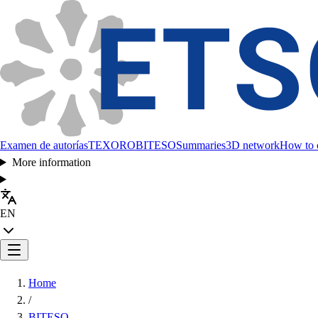
Examen de autorías
TEXORO
BITESO
Summaries
3D network
How to c
More information
EN
Home
/
BITESO