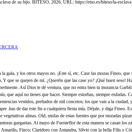
clava de su hijo
. BITESO, 2026. URL: https://etso.es/biteso/la-esclava
ERCERA
 pies. Calla, que eres necio, calla. ¿Grandes pies una mujer? Tú que con los libros andas, ¿por qué el pirámide es firme? Porque asienta en grande basa Luego una mujer que tiene grandes los pies, cosa es clara que tendrá para ser firme más fuerte y segura planta. Los pies pequeños mil veces quieren ser vistos y es causa de que con pequeño golpe todo el edificio caiga. Ha de tener... No tendrá más ventajas ni más tachas. Dejaros aquí, Garbín. Ahora bien, esta es la casa o el castillo del señor de aquesta hacienda que labra mi padre. Aquí está Jacinta, su hija; aquí el sol, el alba, las musas, la bizarrías, la discreción, la alabanza, la dulzura de los ojos; aquí el mayo, pues es maya del mes, del año y del cielo, se ponga; aquí, Tirso, planta laurel, obleas y flores, que desde sus rejas altas saldrá el alba, el cielo, el sol, la maya a quien celebraban los antiguos, aunque sea atrevimiento. No hagas alguna cosa, Lisardo, con que se enoje; y pues guardas ovejas, ¿dónde caminas a servir tan nobles damas? Este mayo es de Amarilis, para su puerta y ventana crio laureles el bosque, la vega espigas doradas; donde se hicieron oblías bastardo fruto en sus ramas; la primavera dio flores para Amarilis; no iguala Amarilis a Jacinta en sangre, mas la ventaja que le hace en hermosura y en gracias... Amas y alabas. Yo no amo, que Jacinta, hija de mi amo, es ama, y no dama, que este nombre quien ama aquí en ama le ama, y él se ha de poner aquí, p sobre eso... ¿Cómo? Aparta; deja el mayo. ¿Qué es dejarle, como no dejare el alma? ¿Qué es esto? ¿Qué puede ser, sino defender tu honor? ¿Mi honor? No con el rigor que se pudiera ofender, que no hubiera atrevimiento en la más infame lengua; pero de tu honor es mengua y sobra de loco intento que el mayo que los pastores han hecho este mayo tenga otro dueño ni a honrar venga otro dueño con sus flores para quien el bosque dio hoy su florida librea, que son esos pies, por quien tiene flores la ribera de este río. No pudiera nadie obligar mi desdén como tú, loco Lisardo. Lleva a Amarilis, Fineo, el mayo. Tu honor deseo, pero en estilo gallardo, al uso de la ciudad; sirviendo damas, jugando cañas, no al bosque robando flores con tanta humildad. Sírvate el señor a ti con el vestido galán, en el caballo alazán, acicate y borceguí. Ábrase por los ijares, convierta en fuego las piedras, formen a la puerta altares de una rústica aldeana. Yo voy, y el mayo pondré con tu licencia y daré al sol más clara mañana. ¿Qué has hecho? ¿Ya no lo ves? No lo veo, aunque lo creo, que premiar así un deseo gran rigor, señora, es. Quiero yo con mi humildad y con las sencillas flores que han cortado los pastores en esta serenidad adornar esos balcones de tu casa y de tu puerta, a mis desdichas abierta y cerrada a mis razones, y permites que un villano aqueste premio me quite para que yo solicite mis pensamientos en vano. Quiero yo que los laureles adornen lintel y jambas de tu puerta, pues a entrambas dar flores y auroras sueles. Quiero yo adornar tus rejas de flores esta mañana. y una rústica villana que goce tus prendas dejas. Basta; yo haré que en lugar de flores, cuelgue en tus rejas Ifis con las mismas quejas, para que te venga a dar el mundo las maldiciones de Anajarte... Espera un poco. ¿Qué puede esperar un loco entre tantas sinrazones? Pero pues tu gusto fue el despreciar mi fineza, es tan alta mi firmeza que sin p