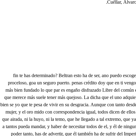
Cuéllar, Álvar
fin te has determinado? Beltran esto ha de ser, ano puedo escoger dio más acertado. aruda habitación uto pienso vivir, solo divertir slica o ctupación cuidados, que hoy advierto llegre que quejoso, dejo un mar proceloso, goa un seguro puerto. penas crédito doy que en ti vengo a ver, io supremo ayer, san baja esfera hoy? le es el fruto que alcanza sn fia del mundo, Beltran, los logros que dan chas a la esperanza. y en el más bien fundado lo que par es engaño disfrazado Libre del común error juzga al mundo mi advertencia, todo fino en la apariencia, todo falso en lo interior. Es con todos mentiroso, y justiciero jamás, que a aquel que merece más suele tener más quejoso. La dicha que el uno adquiere, es daño que a otro apercibe, pues enriquece al que vive, desheredando al que muere. Pues tiene tanta eficacía, aunque mentiras profesa, que bien se yo que te pesa de vivir en su desgracia. Aunque con tanto desdén sus bienes culpando estás; pero como los demás será en esto tam las riquezas de mil modos, y si se averigua, todos a ser ricos anhelamos. La mujer, y el oro mido con correspondencia igual, todos dicen de ellos mal, y es lo que anda más valido. En este pobre hospedaje no envidio riquezas hoy, que aquí alomenos estoy excluido del ultraje de la fortuna, que airada, ni la huyo, ni la temo, que he llegado a tal extremo, que ya no la debo nada. A señor, a toda ley, aunque tan desengañado estés, y tan consolado, era gran cosa el ser Rey. Que es de admirar que solo uno a tantos pueda mandar, y haber de necesitar todos de el, y él de ninguno. Esa pompa no te asombre, que en indispensable ley, las Majestades de Rey no son excepciones de hombre. Ainque en solo un hombre cabe poder tanto, has de advertir, que él también ha de sufrir del Imperio el peso grave. A quien se ve fluctuar en el piélago alterado. del desvelo, y del cuidado, como al que ha de gobernas? Quien a la naturaleza se ajusta, y no a la opinión, halla en la moderación toda la mayor riqueza. Qué importa que el poderoso viva en Palacio erigido, rompa esquisito vestido, y use de manjar costoso, si el desengaño declara, que cualquier sayal abriga, ve cualqier maniar mitiga y cualquierchoza repara? Jesús, que desengañado Diógenes te llego a ver! mira que ya viene a ser el consuelo demasiado. Forma si quisiera una queja con semblante algo impaciente, y a un Cartujo penitente tanto desengaño deja. Mira que el pobre, aunque sea muy rico de calidad, entre mares de humildad eterno olvido granjea. Aún lo atento en él parece que se entibia, o se desluce, pues aunque ello por si luce, por ser suyo se escurece. Porque es como la mujer fea, que el artificial adorno aún la está tan mal, que siempre viene a temer en ella deslucimiento: el rico es como la hermosa, cuando menos cuidadosa del aseo, y lucimiento, aún admira su hermosura, porque llegada a mirar, realce más que lunar la da la descompostura. Sírvate, pues de advertencia este discurso, señor, para creer que es error vivir con tanta paciencia. Vengo a que me perdonéis la rústica obstentación de esta pobre habitación, y a que de ella descontéis. la mucha inco