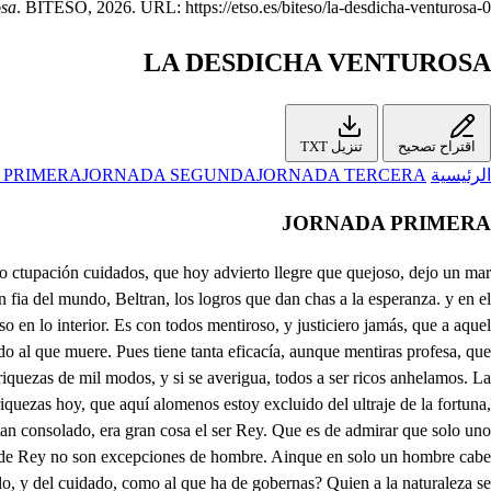
osa
. BITESO, 2026. URL: https://etso.es/biteso/la-desdicha-venturosa-0.
LA DESDICHA VENTUROSA
اقتراح تصحيح
تنزيل TXT
الرئيسية
JORNADA TERCERA
JORNADA SEGUNDA
 PRIMERA
JORNADA PRIMERA
garlos (y es cosa cierta) mas que de mí, enamorados de mi fortuna, Clavela. De modo, que no es amor el salirse de sus tierras, movidos de tu hermosura, solo a fin de merecerla, como lo publican bien tanta variedad de fiestas, tanta ostentación de galas. con que tu Corte festejan? Pues nada de eso es amor; porque el amor por las señas. exteriores se conoce, que son las llamas que engendra el fuego del corazón. Los ojos con mudas lenguas del alma, a voces promulgan lo más secreto, que es fuerza que como tienen dos niñas, tengan mucho de parleras, Nunca el rigor justifica quien por indicios condena, y esa presunción salible la llamo yo no certeza. Pues que es siniestro supongo mi recelo; y verdaderas. sus finezas, quieres ver (aunque de esta suerte sea) que debo corresponder más airada que halagüeña a su amor? . Pues eso quieres probar? . Escúchame atenta, Quien ama con perfección, májima es no poco cierta, que solo a la urilidad del sujeto amado anhela: Y que es falso amor también propio interés de Nonegarás, quién lo duda? que a una pasión tan grosera sele deben de justicia ingratas correspondencias. Allentado este principio porcierto, dime, Clavela, quien pretende a una mujer con tal decoro, y decencia, que la deseé recatada, que la solicite honesta? uingún hombre, porque todos; mprosano antojo afectan, uno pueden ser dichosos. ln ser desdichadas ellas: lllego el mostrarnos amor, bien claro se manifiesta, denosotras es perjuicio, y de ellos es convenencia pues amar; porque en amar popios gustos se interesan, y esos gustos conseguidos. nacer de desdichas nuestras, no es amor, es villanta, (si es villanía, es ofensa, stes ofensa dime tú sies justo que se agradezca. Notables son tus caprichos, yo confieso que me deja. satisfecha, y admirada de tu argumento la prueba. Pero puello que el casarte es preciso pues hoy quedas. por la muerte de tu padre el Duque, solo heredera en los Estados de Mantua, no adviertes por cosa cierta que el hacer marido a alguno de estos Príncipes, que hoy llegan aser de tu juicio examen, madmite excusa ni tregua? lan poca dificutad, por tu vida, consideras. en que acierte quien se casa, que con brevedad se en que pro con más vigilante aviso, con observación más cuerda? Hay cosa, digo otra vez, si bien se atiende, que tenga mas dificultad juzgada, menos remedio resuelta? Si a casarte no te inclinas, no es mucho que te pareeca todos los hombres al. Pues no me tengas por necia porque me porte algo tivía en semejante materia; que no pienso que es error que advertida; y sagaz tema sujetar la libertad a la observancia severa de un apetito villano; de una impaciente aspereza, nunca mal obedecida, pero siempre mal contenta. Ea que a la estrecha prisión de casada se sujeta (aunque deidad venerada de la admiración se atienda) auna ser satisfacción de un vil antojo no llega. Nunca logra la hermosura quien se casa porque en ella los privilegios de hermosa. hallan desgracias de fea. La seguridad, y el uso de una dicha, siempre engendra, aún en quien la goza indigno, si no desprecio tibieza. La rosa que en lo purpureo, y fragante es lisonjera, dulce caricia del gusto, gozada mucho, despierta un desagrado enojoso una desazón molesta, siendo (si antes admirada pompa de la Primavera) destrozo poco después. que es una mujer, Clavela, rosa es, a quien al principio la novedad la respeta, pero en gozando su olor (que sin desdenes franquea) halla un grosero matido apurado el gusto