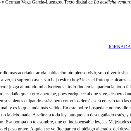
o y Germán Vega García-Luengos. Texto digital de
La desdicha ventur
JORNADA
modidad, por la humildad de su dueño, que si el servicio es pequeño, es grande la voluntad. Yo estoy tan agradecido, Fileno; al grande cuidado con que me habéis obligado, sin haberme conocido n me atrentó a ofreceros ompensa que equivalga untad tan hidalga uno confieso deberos. lasí, pues de vuestro pecho llego a reconocer shonrado proceder, que estoy bien satisfecho, uro podré pediros amistad. . Ya tardáis mandar, pues no ignoráis ha de ser ley el serviros. orva cierto inconveniente eprocuro remediar, simporta mucho pasar un tiempo ocultamente humilde de una aldea, diendo en lo mentiroso n disfraz, lo temeroso que conocido sea. nesta pues aseguro logro de aqueste engaño, si de embarazo, o daño no os halláis seguro, edaré muy obligado sen vuestra posada quedo, lenotra alguna no puedo hir ya tan recatado. Quecasa, y dueño os ofrezca pganincia mía pues sallo yo tanto interés nque tal huésped merezca. así, no lo agradezcáis, acaso en algo os obligo. En esto, Fileno amigo, fuevamente me obligáis. j. Aqueste diamante sea, no paga, que es desigual, sino abonada señal de que págaros desea mi afecto; que si algun día es dichosa una verdad, hallaréis en mi amistad paga con mejoría y se le da porf El cielo por merced tal, a un gran Monarca os iguale, Vamos, pues, a dispones nuestro engaño. Entrad, señor. Hoy, fortuna, mi valor llega a vencer tu poder. Que os haga ingrata lo que fuera razón que os hiciera agradecida! no tanto con vos lo severo pueda. Si tan poco interesada vuestra pretensión se muestra, como llegáis a sentir mi mala correspondencia? quien tan cortés solicita, debe procurar las penas, no quejarse de sufrillas. Mal, señora, estáis atenta a mi intención, advertid que no ha nacido mi queja de que os resistáis airada de mi afecto a la contienda, que no os procuro posible, si no de que no merezca conseguiros obligado mi amor, que es justo que sienta que el adorar reverente vuestra deidad, os ofenda, mirad si es desinterés sentir solo vuestra ofensa. Enrique, mi libertad goza Imperios, no sujeta, vos la queréis usurpar las preeminencias de Reina con hacerla vuestra esclava; luego aspiráis, cosa es cierta, no a comodidades mías, sino a convenencias vuestras? Pues decidme, si tan poco se adelanta el que festeja que hará o gáis. Mirad. Suspended la lengua. Que el corazón. Es cansaros, y mirad que ya se arriesgan las leyes de mi decoro, en que dure esta contienda tanto entre los dos, y así, Enrique por vida vuestra, que nuestros discursos no tanto se empeñen en ella. Que haurá que por vos no haga, aunque el mayor gusto pierda? estoy sin mí. . Pues Enrique, el cielo os guarde. Y él quiera, que si quiera agradecida alguna vez os merezca, y advertida de que el alma sin interés os venera. De tanto Príncipe amante no te obligan las finezas, a corresponder cortés, y agradecida si quiera? Poco se estima la dicha. que pocos afanes cuesta, lo precioso se envilece si con rigor no se niega. Tan presto quieres premiados. desvelos que ahora empiezan? deban amayor fatiga, no favores, si no muestras. de una blandura forzada. Eso más parece tema, o melindre, que recato; ha seis meses que veneran sin libertad tu hermosura; y dices que ahora empiezan? Pues qué es seis meses? seis siglos, siseis siglos se vivieran gastados en merecer cía por breve plazo tuviera. Demás que de estos amantes; pienso que las diligencias nunca han de llegar a fuito. Qué culpa adviertes en ellas, que desmerezca esa dicha? Juz