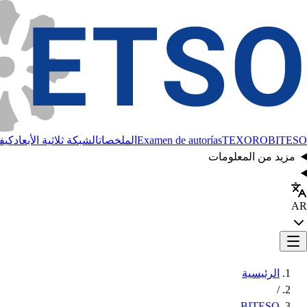
BITESO
TEXORO
Examen de autorías
الملخصات
الشبكة ثلاثية الأبعاد
كيفي
مزيد من المعلومات
AR
الرئيسية
/
BITESO