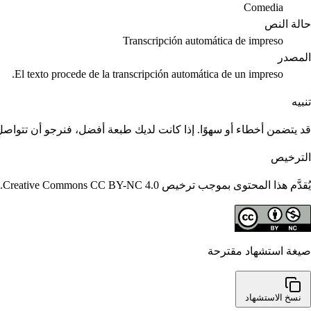
Comedia
حالة النص
Transcripción automática de impreso
المصدر
El texto procede de la transcripción automática de un impreso.
تنبيه
قد يتضمن أخطاء أو سهوًا. إذا كانت لديك طبعة أفضل، فنرجو أن تتواصل م
الترخيص
يُقدَّم هذا المحتوى بموجب ترخيص Creative Commons CC BY-NC 4.0. يُسمح بإعادة استخدامه مع الاستشهاد؛ ولا يُسمح بالاستخدامات التجارية.
صيغة استشهاد مقترحة
نسخ الاستشهاد