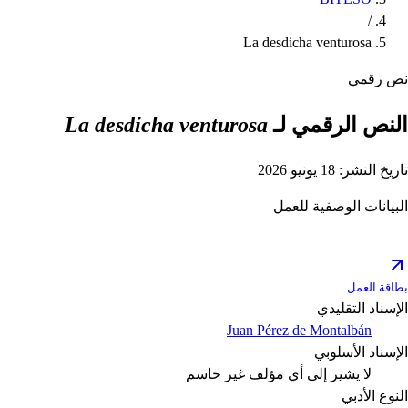
/
La desdicha venturosa
نص رقمي
النص الرقمي لـ
La desdicha venturosa
تاريخ النشر: 18 يونيو 2026
البيانات الوصفية للعمل
بطاقة العمل
الإسناد التقليدي
Juan Pérez de Montalbán
الإسناد الأسلوبي
لا يشير إلى أي مؤلف
غير حاسم
النوع الأدبي