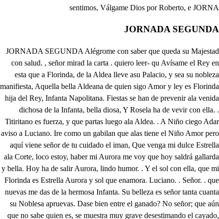
JORNADA SEGUNDA
JORNADA SEGUNDA Alégrome con saber que queda su Majestad con salud. , señor mirad la carta . quiero leer- qu Avísame el Rey en esta que a Florinda, de la Aldea lleve asu Palacio, y sea su nobleza manifiesta, Aquella bella Aldeana de quien sigo Amor y ley es Florinda hija del Rey, Infanta Napolitana. Fiestas se han de prevenir ala venida dichosa de la Infanta, bella diosa, Y Rosela ha de vevir con ella. . Titiritano es fuerza, y que partas luego ala Aldea. . A Niño ciego Adar aviso a Luciano. Ire como un gabilan que alas tiene el Niño Amor pero aquí viene señor de tu cuidado el iman, Que venga mi dulce Estrella ala Corte, loco estoy, haber mi Aurora me voy que hoy saldrá gallarda y bella. Hoy ha de salir Aurora, lindo humor. . Y el sol con ella, que mi Florinda es Estrella Aurora y sol que enamora. Luciano. . Señor. . que nuevas me das de la hermosa Infanta. Su belleza es señor tanta cuanta su Noblesa apruevas. Dase bien entre el ganado? No señor; que aún que no sabe quien es, se muestra muy grave desestimando el cayado, que sus manos de Cristal envidia dan ala Nieve y ella amirar no se atreve su hermosura sin igual. Pues el nácar de sus labios y su alabastrino cuello representan al Sol bello, y aún le causan mil agravios y con aquesta hermosura mezclada con la nobleza, aún que quiebro la cabeza siempre la Corte procura, Esta intención es la suia; Cielos por ella me muero. . Yo por Rosela y yo quiero que mi Hemeneo se concluia, Que gusta poco la Infanta de habitar en el Aldea y la y la Corte en fin desea? Eso mi señor me espanta, que con ser allá criada y cuasi también nacida, en su trato y en su vida siempre la Ciudad le agrada. Adonde Real sangre está, aún que muy oculta sea, no estima Monte, ni Aldea, que a su natural se va. Luciano, su Majestad manda que la Infanta bella claro Sol, luciente Estrella, traigamos a la Ciudad. Temprano será, Luciano, que aunque fiestas ha de haber todo en breve puede ser. Señor eso está en tu mano, y cuando fueres servido tu voluntad cumpliré, pronpro atu gusto estaré, Presto será prevenido, Clenardo a las fiestas dad orden, y Titiritano se partirá con Luciano, Venturoso me llamad todos cuantos escuderos despreciados por mendigos tenéis de Cupido abrigos Hárpagos como embusteros. Luciano, venid comigo, que tengo que hablar con vos de parte (.) Clenardo a Dios, Id con Dios, Luciano amigo Titiritano, tú has visto la hermosa Infanta? (.) Señor vila cuando era menor: Como el contento resisto, Alegrías salid a fuera, y no os queráis encubrir pues mi amor ha de subir a tan luminosa esfera: Pero socorredme Cielos que como es hija de Rey no está sujeta a la ley del Amor, que los desuelos del subir del tosco arado a estado tan superior, puede olvidarse el Amor con la altives del estado. Florindaes, el Sol señor, qué idólatras, y que adoras? adonde de sus Auroras concibiste tanto Amor? En traje de lauradora, en la ribera del Mar vi Titiritano estar este Sol que me enamora. Confieso que estoy rendido a su hermosa gentileza, a su divina belleza, y antes que Pebo atrevido con rayos bellos esmalte el piélago Neptunino, quiero seguir el camino del Aldea. . No le falte, que es mujer, correspondencia, después, señor, que se vea fuera de su humilde Aldea, ya con la Real preminencia. Pues qué haré, Titititano, que por ella peno y muero? El segurarla primero, porque en la Corte es en vano, que como se viere en silla, adonde arrima el gibado la córcoba, es excusado porqu porque entonces no se humilla y si tu Padre supiere que los dos tenéis amor ha de sser mucho peot, Vamos y hazlo que yo hiciere. Vive Dios que antes que llege Ala Corte, he de robarla, y otro no ha de enamorarla, que atanto mi Amor seatreve, Titititano de aquí a la Aldea nos partamos. También tengo Amores vamos que quiza esperan por my, no se cuando he de gozar de mi Rosela querida Ay Florinda de mi vida como me haces desterrar. Ya me contemplo abrazado de Rosela, y me contemplo de favorecido ejemplo, lo? estimado y regalado, Partamos Titiritano, Criados, voy prevenir. Contigo quiero parair aún que le falte a Luciano. d zoguano m Deja esos vanos deseos y ese pensamiento loco, no estimes el traje en poco por cortésanos empleos, y sivillana naciste que te agrada la Ciudad? deja tanta liviandad. En qué liviandad me viste? déjame madre seguir el estilo que me agrada, de la Corte. (. ja mí me enfada el ver que allá quieras ir, Algún día querrá el Cielo hija que a la Corte vamos. Ese intento consigamos sino te causa desuelo, y dime quien fue mi Padre que quiero a el imitra? y si soy hija del mar cómo te llaman mi Madre? En el Mar naciste amiga, y en él tu madre murio. Que no eres mi Madre. . No, si quieres verdad te diga. Quién son mis Padres me cuenta, y en hablar no tardes mucho, Hose un poco. . Ya te escucho cuenta todo! . Estame atenta, Tu Padre noble Florinda, es Rey de Nápoles bella p y sobrino del de Escocia, hijo de su hermana misma, Desterole el Rey su tío de sus estados, por ciertas causas, que sabrás de espacio, y en una Nave ligera pasa el Mar, y anuestro puerto con próspero viento llega casó con tu Madre Arnalda por valentía y nobleza, y por llevar la victoria en unas públicas fiestas. Tu Avuelo el Rey len dio el Reino en que Reinaba, y apenas un año le rige cuando de Escocia le vienen nuevas de la falta de su Rey, por cartas de la Princesa que despojada del Reino ausente y triste se queja, demandando su favor contra una tirana fuerza. Hace Hace tu padre animoso una Armada fuerte y buena, para conquistar a Escocia concruda y sangrienta gerra Tu madre viendo su esposo resuelto, y con tal presteza para partir, ya se ofrece, y con brío ánimo y fuerza intenta pasar a Escocia y ayudarle en tal empresa, Pónese en orden la gente, tremólanse las banderas, Parte el ejército belico, y el Mar entrando izan velas hiba tu infelice Madre ya con la barriga llena cerca de los nueve Meses, y entrando en la Mar soberbia le dan dolores (Ay Cielos) dos largas horas la aprietan, cuando te parió, Florinda, quedando ya cuasi muerta. En blanca Holanda te envuelvo mantillas de fina seda y las Naves hacen salva viendo nacida su Reina. y en tanto rumor de gusto, con un supiro se queda tu bella Madre sin Alma y el cuerpo difunto en tierra, ínchese la Nao deluto, sentimiento el Aire muestra, el claro Sol se escurece. y el Mar sus ondas sosiega, Oh frecimosla a las aguas en una caja bien hecha, y hacia tierra navegando o llegamos en breve haberla. Y acercándose las Naves salimos en esta arena o19 tu Padre y yo, tú en mis brazos, llenos de angullias y penas. Aquí me dejo ha doce años en aquesta umilde Aldea, adonde cual madre propia te he criado Infanta bella, en hábito de villana como tu Padre me ordena. Ya es tiempo hermosa Florinda que dejes la umilde jerga, y en casa del Rey tu Padre vistas Púrpuras y Telas. Válgame el Divino Cielo en fin que no eres mi Madre? y el Rey Roberto es mi Padre? que ventura y desconsuelo. Cuando nuevas de tal bien Dicen que de un Rey sol hija, llega para que me aflija el desconsuelo también. Mi madre en el Mar murió, el Cielo lo quiso ansí, mal afortunada fui pero si Dios lo ordenó, y ha sido su voluntad, gracias por todo! doy, Senhora tu esclava soy, y te he dicho la verdad, avisa el gobernador Henrique, aquien ha dejado tu Padre el Reino encargado, Confiado en su valor; que luego, pues han venido cartas de aviso en que ya sujetó a Escocia, y que esta o su viaje prevenido; que a su Palacio telleve si así se lo ordena el Rey tu Padre, . Su gusto es ley, y obedecer me conviene B2 mas mas qué gente es esta, di, que aquí viene tan armada? Conocida y deseada, pues mi amante viene allí Con esos instrumentos de fuego, pasaréis el traidor pecho que estorbe mis intentos; sirna la arena de funesto lecho aquí en resista, y luego Nápoles muera, que arde Troya en fuego, Señor yo fui leal, no me mandes hacer tan grave cosa Suspecho grande mal, Rosela, pues mi pecho no reposa, Señor aquí te aguardo. Los cazadores son y tu Clenardo. Mi Clenardo, Rosela? en cuanto fui villana, le he adorado, Pero dejerga a tela al mucho que advertir, no le he olvidado Vamos, Titiritano, que un engaño he pensado soberano. Mi gallarda Florinda. tu mano blanca espero. Ten, Clenardo. Que un Áspid no se rinda! besar tus manos, mi señora, aguardo, si tanto he merecido. Ya es otro tiempo, pero no te olvido, A rigurosos Cielos, A tirana cruell a quién adoras? que han trocado los Cielos tus firmes pensamientos en dos horas? pero en fin las mujeres mudan cada momento pareceres. La industria aquí me valga, pues no puedo ablandar un Áspid duro, gente traigo que salga en la ocasión por mi asta estar seguro, animo ánimo pecho mío que me ayuda el Dios Ciego, en él me fío. Aplutón imitando, hurtaré a Proserpina por engaños, y el Mar furioso entrando a Reinos pasare los más extraños, seré de Europa el Toro Robando (al Cielos) ladeidad que adoro. Clenardo esas pistolas vienen para matarme oqué es aquesto? En tu defensa selas, yo y mi gente venimos a este puesto, yala nobleza espera cerca del mar, en su feliz ribera. Como ya de tu padre, venieron cartas que ala corte vayas, viene mi Padre y Madre Caballeros, Criados, damas y Hayas, yo he llegado delante para ser de tu Cielo heroico Atlante. Que en la orilla del Mar toda la gente espera? (.) Sí señora. Rosela ve abuscar vestidos ala Aldea (. J Ya no es hora de esperar por vestidos, que de brocado vienen guarnecidos, las damas de la Corte los traen en el coche (.) pues partamos, El razonar sea Corte. Por esta estrecha senda Infanta vamos que ataja a aquellos prados. Ven Rosela con migo, Andad Criados. Al pie de aquestos Alamos sombríos, entre el Cristal sonoro de estas fuentes que su tributo pagan alos ríos con el claro raudal de sus corrientes? B3 preve, C4- Prevenid los Caballos, cuios bríos desacen el acero entre los dientes, y los Coches esperen en la orilla del Mar, que a aquestos Árboles se umilla, el Aldea esta cerca, y los villanos para balles hacer andan apares, con varios istrumentos en las manos Orfeos del ca