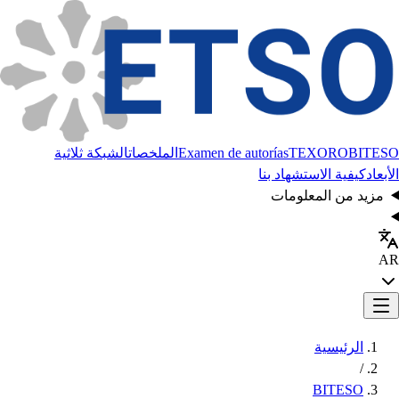
BITESO
TEXORO
Examen de autorías
الملخصات
الشبكة ثلاثية
الأبعاد
كيفية الاستشهاد بنا
مزيد من المعلومات
AR
الرئيسية
/
BITESO