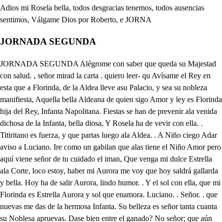
JORNADA SEGUNDA
JORNADA SEGUNDA Alégrome con saber que queda su Majestad con salud. , señor mirad la carta . quiero leer- qu Avísame el Rey en esta que a Florinda, de la Aldea lleve asu Palacio, y sea su nobleza manifiesta, Aquella bella Aldeana de quien sigo Amor y ley es Florinda hija del Rey, Infanta Napolitana. Fiestas se han de prevenir ala venida dichosa de la Infanta, bella diosa, Y Rosela ha de vevir con ella. . Titiritano es fuerza, y que partas luego ala Aldea. . A Niño ciego Adar aviso a Luciano. Ire como un gabilan que alas tiene el Niño Amor pero aquí viene señor de tu cuidado el iman, Que venga mi dulce Estrella ala Corte, loco estoy, haber mi Aurora me voy que hoy saldrá gallarda y bella. Hoy ha de salir Aurora, lindo humor. . Y el sol con ella, que mi Florinda es Estrella Aurora y sol que enamora. Luciano. . Señor. . que nuevas me das de la hermosa Infanta. Su belleza es señor tanta cuanta su Noblesa apruevas. Dase bien entre el ganado? No señor; que aún que no sabe quien es, se muestra muy grave desestimando el cayado, que sus manos de Cristal envidia dan ala Nieve y ella amirar no se atreve su hermosura sin igual. Pues el nácar de sus labios y su alabastrino cuello representan al Sol bello, y aún le causan mil agravios y con aquesta hermosura mezclada con la nobleza, aún que quiebro la cabeza siempre la Corte procura, Esta intención es la suia; Cielos por ella me muero. . Yo por Rosela y yo quiero que mi Hemeneo se concluia, Que gusta poco la Infanta de habitar en el Aldea y la y la Corte en fin desea? Eso mi señor me espanta, que con ser allá criada y cuasi también nacida, en su trato y en su vida siempre la Ciudad le agrada. Adonde Real sangre está, aún que muy oculta sea, no estima Monte, ni Aldea, que a su natural se va. Luciano, su Majestad manda que la Infanta bella claro Sol, luciente Estrella, traigamos a la Ciudad. Temprano será, Luciano, que aunque fiestas ha de haber todo en breve puede ser. Señor eso está en tu mano, y cuando fueres servido tu voluntad cumpliré, pronpro atu gusto estaré, Presto será prevenido, Clenardo a las fiestas dad orden, y Titiritano se partirá con Luciano, Venturoso me llamad todos cuantos escuderos despreciados por mendigos tenéis de Cupido abrigos Hárpagos como embusteros. Luciano, venid comigo, que tengo que hablar con vos de parte (.) Clenardo a Dios, Id con Dios, Luciano amigo Titiritano, tú has visto la hermosa Infanta? (.) Señor vila cuando era menor: Como el contento resisto, Alegrías salid a fuera, y no os queráis encubrir pues mi amor ha de subir a tan luminosa esfera: Pero socorredme Cielos que como es hija de Rey no está sujeta a la ley del Amor, que los desuelos del subir del tosco arado a estado tan superior, puede olvidarse el Amor con la altives del estado. Florindaes, el Sol señor, qué idólatras, y que adoras? adonde de sus Auroras concibiste tanto Amor? En traje de lauradora, en la ribera del Mar vi Titiritano estar este Sol que me enamora. Confieso que estoy rendido a su hermosa gentileza, a su divina belleza, y antes que Pebo atrevido con rayos bellos esmalte el piélago Neptunino, quiero seguir el camino del Aldea. . No le falte, que es mujer, correspondencia, después, señor, que se vea fuera de su humilde Aldea, ya con la Real preminencia. Pues qué haré, Titititano, que por ella peno y muero? El segurarla primero, porque en la Corte es en vano, que como se viere en silla, adonde arrima el gibado la córcoba, es excusado porqu porque entonces no se humilla y si tu Padre supiere que los dos tenéis amor ha de sser mucho peot, Vamos y hazlo que yo hiciere. Vive Dios que antes que llege Ala Corte, he de robarla, y otro no ha de enamorarla, que atanto mi Amor seatreve, Titititano de aquí a la Aldea nos partamos. También tengo Amores vamos que quiza esperan por my, no se cuando he de gozar de mi Rosela querida Ay Florinda de mi vida como me haces desterrar. Ya me contemplo abrazado de Rosela, y me contemplo de favorecido ejemplo, lo? estimado y regalado, Partamos Titiritano, Criados, voy prevenir. Contigo quiero parair aún que le falte a Luciano. d zoguano m Deja esos vanos deseos y ese pensamiento loco, no estimes el traje en poco por cortésanos empleos, y sivillana naciste que te agrada la Ciudad? deja tanta liviandad. En qué liviandad me viste? déjame madre seguir el estilo que me agrada, de la Corte. (. ja mí me enfada el ver que allá quieras ir, Algún día querrá el Cielo hija que a la Corte vamos. Ese intento consigamos sino te causa desuelo, y dime quien fue mi Padre que quiero a el imitra? y si soy hija del mar cómo te llaman mi Madre? En el Mar naciste amiga, y en él tu madre murio. Que no eres mi Madre. . No, si quieres verdad te diga. Quién son mis Padres me cuenta, y en hablar no tardes mucho, Hose un poco. . Ya te escucho cuenta todo! . Estame atenta, Tu Padre noble Florinda, es Rey de Nápoles bella p y sobrino del de Escocia, hijo de su hermana misma, Desterole el Rey su tío de sus estados, por ciertas causas, que sabrás de espacio, y en una Nave ligera pasa el Mar, y anuestro puerto con próspero viento llega casó con tu Madre Arnalda por valentía y nobleza, y por llevar la victoria en unas públicas fiestas. Tu Avuelo el Rey len dio el Reino en que Reinaba, y apenas un año le rige cuando de Escocia le vienen nuevas de la falta de su Rey, por cartas de la Princesa que despojada del Reino ausente y triste se queja, demandando su favor contra una tirana fuerza. Hace Hace tu padre animoso una Armada fuerte y buena, para conquistar a Escocia concruda y sangrienta gerra Tu madre viendo su esposo resuelto, y con tal presteza para partir, ya se ofrece, y con brío ánimo y fuerza intenta pasar a Escocia y ayudarle en tal empresa, Pónese en orden la gente, tremólanse las banderas, Parte el ejército belico, y el Mar entrando izan velas hiba tu infelice Madre ya con la barriga llena cerca de los nueve Meses, y entrando en la Mar soberbia le dan dolores (Ay Cielos) dos largas horas la aprietan, cuando te parió, Florinda, quedando ya cuasi muerta. En blanca Holanda te envuelvo mantillas de fina seda y las Naves hacen salva viendo nacida su Reina. y en tanto rumor de gusto, con un supiro se queda tu bella Madre sin Alma y el cuerpo difunto en tierra, ínchese la Nao deluto, sentimiento el Aire muestra, el claro Sol se escurece. y el Mar sus ondas sosiega, Oh frecimosla a las aguas en una caja bien hecha, y hacia tierra navegando o llegamos en breve haberla. Y acercándose las Naves salimos en esta arena o19 tu Padre y yo, tú en mis brazos, llenos de angullias y penas. Aquí me dejo ha doce años en aquesta umilde Aldea, adonde cual madre propia te he criado Infanta bella, en hábito de villana como tu Padre me ordena. Ya es tiempo hermosa Florinda que dejes la umilde jerga, y en casa del Rey tu Padre vistas Púrpuras y Telas. Válgame el Divino Cielo en fin que no eres mi Madre? y el Rey Roberto es mi Padre? que ventura y desconsuelo. Cuando nuevas de tal bien Dicen que de un Rey sol hija, llega para que me aflija el desconsuelo también. Mi madre en el Mar murió, el Cielo lo quiso ansí, mal afortunada fui pero si Dios lo ordenó, y ha sido su voluntad, gracias por todo! doy, Senhora tu esclava soy, y te he dicho la verdad, avisa el gobernador Henrique, aquien ha dejado tu Padre el Reino encargado, Confiado en su valor; que luego, pues han venido cartas de aviso en que ya sujetó a Escocia, y que esta o su viaje prevenido; que a su Palacio telleve si así se lo ordena el Rey tu Padre, . Su gusto es ley, y obedecer me conviene B2 mas mas qué gente es esta, di, que aquí viene tan armada? Conocida y deseada, pues mi amante viene allí Con esos instrumentos de fuego, pasaréis el traidor pecho que estorbe mis intentos; sirna la arena de funesto lecho aquí en resista, y luego Nápoles muera, que arde Troya en fuego, Señor yo fui leal, no me mandes hacer tan grave cosa Suspecho grande mal, Rosela, pues mi pecho no reposa, Señor aquí te aguardo. Los cazadores son y tu Clenardo. Mi Clenardo, Rosela? en cuanto fui villana, le he adorado, Pero dejerga a tela al mucho que advertir, no le he olvidado Vamos, Titiritano, que un engaño he pensado soberano. Mi gallarda Florinda. tu mano blanca espero. Ten, Clenardo. Que un Áspid no se rinda! besar tus manos, mi señora, aguardo, si tanto he merecido. Ya es otro tiempo, pero no te olvido, A rigurosos Cielos, A tirana cruell a quién adoras? que han trocado los Cielos tus firmes pensamientos en dos horas? pero en fin las mujeres mudan cada momento pareceres. La industria aquí me valga, pues no puedo ablandar un Áspid duro, gente traigo que salga en la ocasión por mi asta estar seguro, animo ánimo pecho mío que me ayuda el Dios Ciego, en él me fío. Aplutón imitando, hurtaré a Proserpina por engaños, y el Mar furioso entrando a Reinos pasare los más extraños, seré de Europa el Toro Robando (al Cielos) ladeidad que adoro. Clenardo esas pistolas vienen para matarme oqué es aquesto? En tu defensa selas, yo y mi gente venimos a este puesto, yala nobleza espera cerca del mar, en su feliz ribera. Como ya de tu padre, venieron cartas que ala corte vayas, viene mi Padre y Madre Caballeros, Criados, damas y Hayas, yo he llegado delante para ser de tu Cielo heroico Atlante. Que en la orilla del Mar toda la gente espera? (.) Sí señora. Rosela ve abuscar vestidos ala Aldea (. J Ya no es hora de esperar por vestidos, que de brocado vienen guarnecidos, las damas de la Corte los traen en el coche (.) pues partamos, El razonar sea Corte. Por esta estrecha senda Infanta vamos que ataja a aquellos prados. Ven Rosela con migo, Andad Criados. Al pie de aquestos Alamos sombríos, entre el Cristal sonoro de estas fuentes que su tributo pagan alos ríos con el claro raudal de sus corrientes? B3 preve, C4- Prevenid los Caballos, cuios bríos desacen el acero entre los dientes, y los Coches esperen en la orilla del Mar, que a aquestos Árboles se umilla, el Aldea esta cerca, y los villanos para balles hacer andan apares, con varios istrumentos en las manos Orfeos del ca