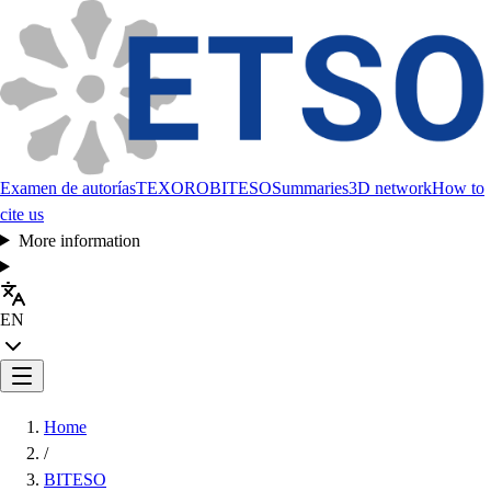
Examen de autorías
TEXORO
BITESO
Summaries
3D network
How to
cite us
More information
EN
Home
/
BITESO