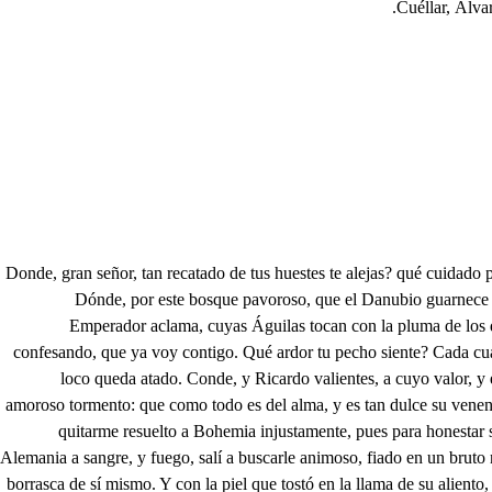
Cuéllar, Álv
Donde, gran señor, tan recatado de tus huestes te alejas? qué cuidado puede obligarte a tanta demasía, cuando cercada ya tienes a Ungría, y esta noche el asalto procuramos de tu invencible diestra? a dónde vamos? Dónde, por este bosque pavoroso, que el Danubio guarnece cuidadoso, cuando sus verdes márgenes quebranta, nos conduces, señor, con prisa tanta? No eres tu Federico, a quien la fama de todo el Norte Emperador aclama, cuyas Águilas tocan con la pluma de los dos Mares la erizada espuma? Dinos tu pena. . Dinos tu cuidado. De un enemigo ardor vivo abrasado. Si condena a arrastrarte ese enemigo, ve confesando, que ya voy contigo. Qué ardor tu pecho siente? Cada cual de tu voz está pendiente. Catarro. . Gran señor. A este olmo puedes los caballos atar. Ya, porque quedes libre de ese cuidado, cada cual como loco queda atado. Conde, y Ricardo valientes, a cuyo valor, y esfuerzo deben el aplauso y fama las Águilas del Imperio: no os admire, que hasta ahora, con torpe, y mudo silencio, os recatase la causa de mi amoroso tormento: que como todo es del alma, y es tan dulce su veneno, de él no quiso daros parte, solo por lograrle entero. Ya sabéis, que el Rey de Ungria, contra mis armas opuesto, tomó animoso las suyas para quitarme resuelto a Bohemia injustamente, pues para honestar su intento, pública, que ha sido siempre sujeta al Ungaro Cetro. Pero yo en defensa mía, viendo que osado y resuelto iba talando los campos de Alemania a sangre, y fuego, salí a buscarle animoso, fiado en un bruto negro, turbado asombro del aire, noble exhalación del viento, en cuyo bajel con alma, haciendo sus manos remos, en torbellinos de espuma fue borrasca de sí mismo. Y con la piel que tostó en la llama de su aliento, envolviéndose en abismos de polvo, que hacía inquieto, con el ardiente coraje, parecía desde lejos nube preñada de horrores, de quien era a un mismo tiempo lluvia la crin esparcida, furioso relincho el trueno, relámpago la herradura, y rayo el mismo corriendo. Trabose en fin la batalla de uno y otro campo y ciegos de furor los embestimos, de cuyo bizarro encuentro, de cuyo choque furioso (que aún de referirlo tiemblo) fueron tantas las astillas, que de las picas salieron a ese móvil estrellado, que el Sol desde su Emisferio pudo ver por celosías todo el teatro funesto. Por mi quedó la campaña, y su Ejército siguiendo, ayudado de vosotros, sitio a la Ciudad he puesto de Ungria, que a no servirle de foso el Danubro, pienso, que ya sería su orgullo de la violencia trofeo. Hoy supe como el de Ungria pidió, afligido del cerco, socorro al Inglés su amigo, temeroso de mi empeño. El Príncipe Feduardo, de Inglaterra heredero, con veinte mil hombres bruma del mar los hombros soberbios. La causa porque en persona viene el Príncipe, estoy cierto, que es por estar inclinado al soberano sujeto de la Princesa Matilde, que hereda de Ungria el Cetro. El Rey su padre, con él hecho tiene este concierto, que en paga de este socorro le da a Matilde por premio, y él para lograr su mano, se ofrece al heroico empeño. Que se oponga contra mí nada importa, solo siento, que Feduardo se case con Matilde, pues suspenso desde que vi su hermosura, cifrada en un breve lienzo, copia que el pincel dispuso para admiración del tiempo, fue el amor tan poderoso, y tan extraño el afecto, que 