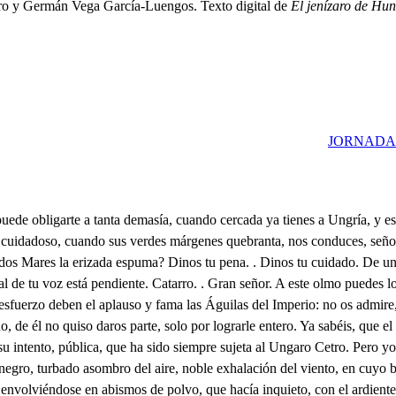
aro y Germán Vega García-Luengos. Texto digital de
El jenízaro de Hun
JORNADA
en el pecho se introdujo, que desde entonces confieso no tuve más gloria, que vivir de mirar su cielo, morir de ver su belleza, que en accidentes diversos, cuando la olvido, me abraso, cuando la adoro, me hielo. Precepto injusto de Amor, de diferencias compuesto, pues neutral en dos pasiones, fin que muera, a tener llego la congoja en la alegría, y el alivio en el tormento. Amigos, yo estoy sin mí, que esta pasión, este incendio me condena la memoria a eterno desasosiego. A la margen de este río, de cristal líquido espejo, tiene Matilde una casa de placer, a donde el tiempo, que dura la guerra asiste, y a donde (ay de mí!) sospecho, que espera alegre a su amante para matarme de celos. Con dos Soldados no más sé que esta noche en secreto con Matilde a desposarse viene el Príncipe, y que luego se vuelve a la guerra a dar fin a sus nobles intentos, para lograr posesiones después de acabado el cerco. Matilde jamás le ha visto, con que para lo que emprendo, es el motivo mayor, que pudo pensar mi ingenio. Esta es la causa porque en las sombras del silencio del Real os he traído por entre este bosque espeso. Tres vienen con Feduardo, tres somos también, que atento a no reñir con ventaja, así la acción he dispuesto. Al Príncipe he de dar muerte, por ver si puedo con esto de mi amorosa esperanza lograr el fin que pretendo. Cuerpo a cuerpo he de matarle, que como vive en mi pecho Matilde, a su vista nunca puede ser traidor mi aliento. Y si acaso la fortuna hoy me concede el acierto de que muera mi enemigo al rencor de mi ardimiento, con sus armas, y las cartas que lleva, fingirme pienso ser él mismo, y desposarme con Matilde y dando luego la vuelta a mis Escuadrones, descubrirase el secreto, con que la paz aseguro de Alemania, y de estos Reinos; porque una vez ya casado, a pesar de sus intentos, claro está, que el Rey de Ungría tendrá por dicha el empleo. Esta es, amigos, la acción, que con vuestro lado intento: este es el norte que sigo, este el triunfo que apetezco, esta la empresa a que aspiro, para cuyo fin no quiero más disculpa que mi amor, ni más luz, que vuestro aliento. Con eso, señor, consigues la paz de todo el Imperio. Y entrambos de tu elección la fineza agradecemos. Yo no, porqué si venimos a matar a un hombre, es cierto, que gusto ninguno me hace quien me convida a un entierro. Tú no supones aquí. Pues para qué me trajeron? Para tener los caballos. Yo aquí no juego a los cientos. Para cuidar de ellos digo. Yo no me entiendo con ellos. Pues por qué? Porque a relinchos conociéndome en el eco, como se ven con catarro, cebadilla están pidiendo. Gran señor:: . Tened la voz, que me parece que siento hacia esta parte ruido. Por junto de ese repecho bajan, señor, tres caballos. Hacia dónde van? . Yo pienso, que van a ganar la sota. Salgámosles al encuentro. Sin duda este es Feduardo: muera al furor de mis celos. Importa, para no errarlo, reconocerle primero. Eso por mi cuenta corre, el camino le atajemos, porque con su muerte, amigos, consigo el mayor trofeo. Tú no vayas con nosotros, y aguarda en aqueste puesto. De mil amores. . Mi espao será de lealtad ejemplo, pues todo el poder del mundo, yendo a tu lado, no temo. . Los tres la llevan armada con el Inglés: plegue al Cielo no le hallen fallado, pues con solo un triunfo pequeño puede fallarnos el Rey, con que los dos compañeros es fáci