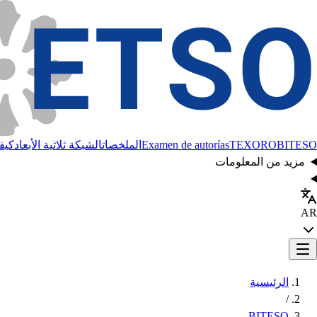
BITESO
TEXORO
Examen de autorías
الملخصات
الشبكة ثلاثية الأبعاد
كيفي
مزيد من المعلومات
AR
الرئيسية
/
BITESO