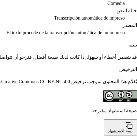
Comedia
حالة النص
Transcripción automática de impreso
المصدر
El texto procede de la transcripción automática de un impreso.
تنبيه
قد يتضمن أخطاء أو سهوًا. إذا كانت لديك طبعة أفضل، فنرجو أن تتواصل م
الترخيص
يُقدَّم هذا المحتوى بموجب ترخيص Creative Commons CC BY-NC 4.0. يُسمح بإعادة استخدامه مع الاستشهاد؛ ولا يُسمح بالاستخدامات التجارية.
صيغة استشهاد مقترحة
نسخ الاستشهاد