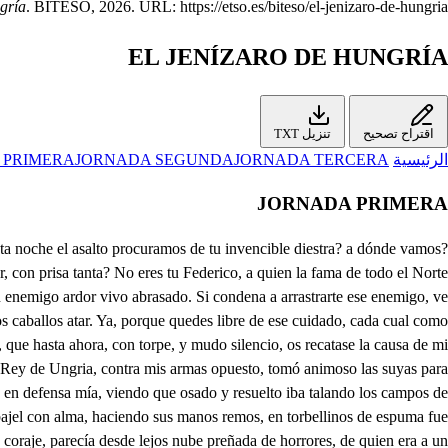
gría
. BITESO, 2026. URL: https://etso.es/biteso/el-jenizaro-de-hungria.
EL JENÍZARO DE HUNGRÍA
اقتراح تصحيح
تنزيل TXT
الرئيسية
JORNADA TERCERA
JORNADA SEGUNDA
 PRIMERA
JORNADA PRIMERA
l perder la polla, y llevar con la de Rengo. Qué buena ocasión aquesta para un soliloquio! pero está mi temor muy cerca, y el Emperador muy lejos Válgame Dios lo que tardan! Mas Cielos, qué es lo que veo! igual valor tienen todos: Que alentados, y ligeros de los caballos se apean los Ingleses! con qué esfuerzo sacan la espada bizarros, y se envisten cuerpo a cuerpo! Tres contra otros tres combaten con valor mas ya los nuestros parece que se publican vencedores. De mi aliento será tu vida despojo. Muerto soy! válgame el Cielo! Dios te perdone: a Dios uno. Ay de mí! rabiando muero. Que te lleven mil demonios: por Dios, que los tres cayeron. Dente sepulcro esas peñas, ilustre infeliz mancebo, que aunque la muerte te he dado, no es menor la que padezco, de ver en mí la piedad, arrastrada del deseo a la razón, que antepuso la injuria de lo severo. Ya quedan muertos los tres. Fuerte ha sido el vencimiento, pues cuando al campo dos salen a pelear cuerpo a cuerpo, en el brío son iguales; que en este lance el trofeo no es ventaja del valor, sino dicha del acero. Aquestas cartas hallé al uno. . Ayuden mi intento: ahora nuestros vestidos por los suyos trocaremos, y antes de partir importa, que con prudente silencio queden los tres sepultados, porque de aqueste suceso no quede rastro, o señal, con que aseguro mi intento. Ya con el Sol desde aquí se mira el dístrito ameno de la Quinta. Pues, amigos, hagamos lo que os advierto. De nuestra lealtad lo fía. En eso estriba el acierto. Digo, y habrá en esa boda pabos? . Ea, vamos presto. Tus pasos, señor, seguimos. Lo que importa es el secreto. . En esta estancia florida, que humilde el Danubio besa, podéis cantar, mientras sale del peinador la Princesa, a hacer de ese cristal puro noble espejo a la belleza. Para ser hermosa envidia de Abriles, y Primaveras, Matilde a su frente añade las rosas de Inglaterra. El tono es de gusto, Laura, De tu alabanza es la letra, que celebra la ventura del nuevo esposo que esperas. De mi padre tengo aviso; que a darme la mano hoy llega Feduardo, con pretexto de que al instante se vuelva, la posesión dilatando, hasta dar fin a la guerra. Esto han dispuesto los dos; si bien, Laura, no me pesa, pues son los triunfos de Amor mayores cuando se esperan. Al Príncipe nunca he visto, y estoy con duda, o con pena, si ha de parecerme mal, o bien. Oh tirana fuerza de la política humana! O pensión de la grandeza, que al fuero de ajeno gusto mi mano ha de estar sujeta! Que la Corona de un Rey se ha de labrar de mi pena y que ha de ser mía el alma, y suya la conveniencia! Ley sin razón, pues no es justo, que a quien solamente hereda por indulto una elección, haga la elección violencia. Y si esto es costumbre antigua de los Príncipes, hicieran menos libre el albedrío, o más suaves las penas. A no perderse el retrato de Feduardo en la tormenta con que naufragó el Navio, presto, señora, salieras de ese cuidado. . Galán dicen que es sobre manera. Como él me parezca bien, no importa que no lo sea; mas al fin, sea el que fuere, el obedecer es fuerza. Hoy tendrás el desengaño. Di que prosigan la letra. De un fino amor obligado, hoy ganar su esposo intenta a fuerza de armas, el cielo de su divina belleza. Dice bien, que si el trofeo consigue de aquesta empresa, para que le quiera yo, de mi cuidado es ya deuda. La gala de las hazañas es la que