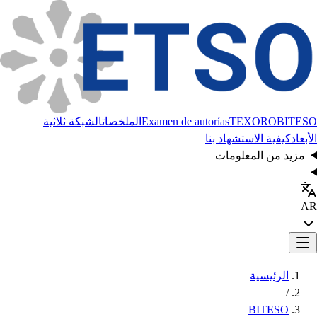
BITESO
TEXORO
Examen de autorías
الملخصات
الشبكة ثلاثية
الأبعاد
كيفية الاستشهاد بنا
مزيد من المعلومات
AR
الرئيسية
/
BITESO