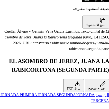
صيغة استشهاد مقترحة
نسخ الاستشهاد
Cuéllar, Álvaro y Germán Vega García-Luengos. Texto digital de
El
asombro de Jerez, Juana la Rabicortona (segunda parte)
. BITESO,
2026. URL: https://etso.es/biteso/el-asombro-de-jerez-juana-la-
rabicortona-segunda-parte.
EL ASOMBRO DE JEREZ, JUANA LA
RABICORTONA (SEGUNDA PARTE)
اقتراح تصحيح
تنزيل TXT
الرئيسية
JORNADA
JORNADA SEGUNDA
JORNADA PRIMERA
TERCERA