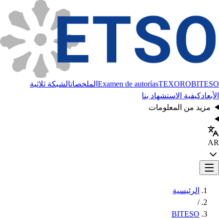
BITESO
TEXORO
Examen de autorías
الملخصات
الشبكة ثلاثية
الأبعاد
كيفية الاستشهاد بنا
مزيد من المعلومات
AR
الرئيسية
/
BITESO