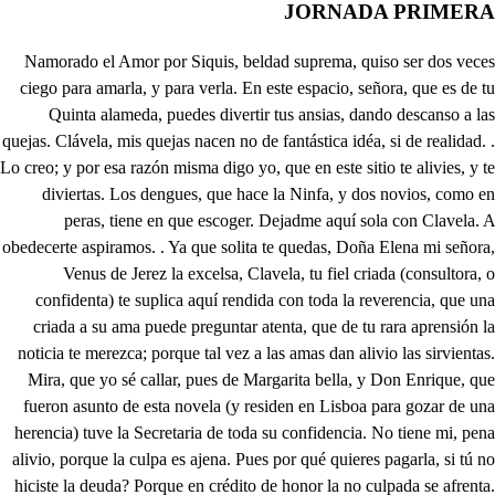
JORNADA PRIMERA
Namorado el Amor por Siquis, beldad suprema, quiso ser dos veces ciego para amarla, y para verla. En este espacio, señora, que es de tu Quinta alameda, puedes divertir tus ansias, dando descanso a las quejas. Clávela, mis quejas nacen no de fantástica idéa, si de realidad. . Lo creo; y por esa razón misma digo yo, que en este sitio te alivies, y te diviertas. Los dengues, que hace la Ninfa, y dos novios, como en peras, tiene en que escoger. Dejadme aquí sola con Clavela. A obedecerte aspiramos. . Ya que solita te quedas, Doña Elena mi señora, Venus de Jerez la excelsa, Clavela, tu fiel criada (consultora, o confidenta) te suplica aquí rendida con toda la reverencia, que una criada a su ama puede preguntar atenta, que de tu rara aprensión la noticia te merezca; porque tal vez a las amas dan alivio las sirvientas. Mira, que yo sé callar, pues de Margarita bella, y Don Enrique, que fueron asunto de esta novela (y residen en Lisboa para gozar de una herencia) tuve la Secretaria de toda su confidencia. No tiene mi, pena alivio, porque la culpa es ajena. Pues por qué quieres pagarla, si tú no hiciste la deuda? Porque en crédito de honor la no culpada se afrenta. Habla claro y sin embozos, que yo romperé la nema. Tu hermano el señor Don Juan de Alvarado no desea por su casa tan ilustre, por su gusto, y conveniencia, y te ha propuesto te cases, di, con Don Sancho de Herrera, hijo de Don Cosme, que es Soldado, de Marte afrenta, que se ha criado en Italia Adonis en gentileza? Es verdad; pero no nace de esa pretensión mi queja, que aunque Don Sancho es galán, no confronta con mi estrella. Pues nuestro Corregidor, Montañés de casco, y letras, con Don Luis su sobrino no trae la pretensión misma, y al canto un genio sencillo, que es doblado por su renta? Clavela, mi libertad no está a interés sujeta. Pues qué es tu queja, señora, si amor, ni interés la lleva? Tener un hermano ciego, que su menosprecio ostenta, queriendo ser en Jerez el vilipendio, y la besa del Pueblo. . Ya caigo en ello: ello es, porque galantea a Juana, aquella solemne invaidora y hechicera, que a Enrique, y a Margarita::- No prosigas, cesa, cesa; no prosigas, calla, calla, que el corazón me penetra el imaginarlo solo: tan ciego se ve por ella, que sin atender respetos de su sangre, y de sus prendas, ha llegado varias veces a despreciarme. . Eso es tema: si ella vive retirada, qué importa, que la pretenda? será diversión no más. Y aquella nota primera con que el Pueblo la conoce, le eximirá de la afrenta? En llegando a estos asuntos, todo mi pecho es un etna contra Juana, es un vesubio el alma. Que le despeña el caballo. . Detenedle. Al ribazo. . A la ladera. Ay señora! que a un airoso joven, allí con violencia un caballo precipita. . . Indomito bruto, sea mi valor quien de este modo pare tu infiel obediencia. Ya mi hermano, con su espada le cortó todas las fuerzas. Pero el galán Faetón casi muerto está en la tierra. Aquí se acercan con él. Ay qué lástima! Clavela, hermana. . Don Juan, qué es esto? Qué ha de ser? que la violencia de aquel caballo a este joven (que ignoro hermana, quien sea) del modo, que ya advertiste, le ha puesto en la contingencia de que déspida el aliento: Mas pues quieren las estrellas, que a las puertas de mi Quinta haya sido su tragedia, haz, que (llevándole a dentro) algún alivio se ofrezca, que le redima la vida. Airosa, y noble presencia. Ay qué bonito es, señora! lástima es, que se nos muera. Venid conmigo. Caidita, y galáncito de prendas se entra por casa? Jú, jú, maula lleva aquesta idéa. . Cielos, quién será este joven! Vaya fuera la hechicera. A ella. . Qué escucho, ansias? a Juana allí la atropella el vulgo infiel, sin respeto: qué hace mi atenta nobleza, que (además de que la estimo por sus naturales prendas) siendo mujer, no se expone a ampararla, y defenderla? . A la hechicera. . A la bruja. Muera apedreada muera. Válgame todo el infierno, pues no hallo amparo en la tierra. Ah bárbaro vulgo infiel, así con viles afrentas me ultrajas? vive mi ardor, que una, y mil veces me pesa de no ejercitar mis Artes para vengar mis ofensas. Yo herida? yo despreciada? Si tu libertad deseas, en tu albedrío consiste el vengar tanta violencia. Si el oído no me engaña, la voz presumo, que es esta de la Coneja, que un tiempo fue mi tutora, y maestra: será ilusión? . No lo es. Voz, que me animas, y esfuerzas, redimiré mi opinión? Sí, como tú lo consientas, dando rienda a tu albedrío. Si consiento: ánimo, alienta, vea el ingrato Pueblo de Jerez, que él me despeña a proseguir mis asombros por sus bárbaras violencias. Por allí va. Juana hermosa, en tu amparo, y tu defensa Don Sancho de Hérrera altivo, que adora tus luces bellas, contra ese furioso monstruo te defiende. . Tu fineza espero pagar, Don Sancho. Juana, en mi Quinta te entra, mientras, que mi fuerte acero a defenderte se arriesga. Cielos si disculpa cabe, disculpa mi arrojo tenga. . Don Sancho? . Don Juan? A ellos. Muera la hechicera, muera. Villanos, el ser mujer nos os contiene? . Una hechicera no merece esa atención. A ellos, Don Sancho. . Lluevan rayos de nuestro valor contra bárbaras fierezas. La justicia, Caballeros. Todo el mundo aquí se tenga. Hijo, Don Juan? Vamos claros; quien causa estas insolencias, sin advertir, sin mirar, que aquesta Vara maneja Don Melitón de Guevara, hombre de capricho y letras, iguales a la hidalguía, que el ser Montañés ostenta? Señor, con aquel respeto, que se debe a vuestra ciencia, vuestra autoridad, y canas, no podemos más respuesta daros, de que aquesa gente (sin que la causa se advierta) a Juana, a quien en Jerez::- A dónde está esta embustera? que la voy a revanar no menos, que las orejas. Bruto, a qué vienes aquí? A lo mismo, que estas bestias: vaya, que mi tío me honra de los pies a la cabeza. Proseguid, señor Don Sancho, y sin mucha arenga sea. Digo, que a Juana, señor, a quien por sus raras prendas la Rabicortona llaman, persiguieron con fiereza esas gentes, y a este tiempo (porque el ser mujer es deuda en cualquiera Caballero) Don Juan con su gentileza, y yo con mi bizarría ostentamos su defensa. Y qué casual incidente ha producido la inepta horrisona confusión de vuestra impulsante scena? Señor, por el testimonio que se tomó (aunque de priesa) consta, que yendo a la plaza por cosas, que allí se ferian, uno bruja la llamó. Si señor; y ella con flema entre dimes, y diretes armó una fuerte pelea: tomó un cuchillo, y a uno le hizo una cruz, y muy buena; a otro le rasgó la boca, y a otro le cortó las yemas: alborotose la gente, y dieron al fin tras ella. Hay efusión sanguinaria? Pues si hay herida, no es fuerza? la bilís, y pituita rebañó, como manteca. Criminaliza es la causa, esto ya queda a mi cuenta. Sosiéguese el popular, y prosígase con recta averiguación, donde yace la agresora. Ay Juana bella! vuelve al cántaro las nueces, pues perder la tuya es fuerza. Mi tío si empieza a hablar, el demonio, que le entienda. Sabéis vos, y vos a donde hizo aufugio esta traviesa? , . No señor. Pues al momento se inserten las diligencias, y los Autos a mi estudio, que no la valdrán sus tretas de antes, porque ya (ay mi Juana!) está de prestigio excepta. Don Cosme, besoos las manos, señores, a la obediencia. Digo, tío, y de mi boda no habláis nada? A Doña Elena decidla, señor Don Juan, que se tenga tiesa, tiesa, que yo y mis seis mil ducados no son podríditas peras. Servidor, señor Don Cosme, Monfieures, a la obediencia. . Habrá mayor mentecato? Sancho vamos y modera esos impulsos, advierte, que nada se me reserva: no me des más, que sentir con travesuras como esta. . Señor en los Militares las bizarrías son prendas naturales. Bella Juana, mi amor adorarte intenta, aunque mi padre, y el mundo se opongan a mi fineza. Entro a ver si aquel airoso galán su alivio concierta, y también por si es que Juana, libre de su susto, premia las amantes expresiones de una alma, que en ella alienta. . Seor Farfulla, pues se halla de Portero en la prevenda, después, que Enrique su amo, y Margárita se ausentan a gozar las posesiones, que allá en Portugal heredan, mire que este nuevo oficio quiere manos, y no huecas. Yo con conciencia obraré. Sí, hijo mío, con conciencia; pero las uñas también con conciencia se manejan: y así, señor Don Farfulla, pues ya no tendremos muecas con la Rabicortoncilla, en viéndola, echar la presa, que como caiga en mis garras, yo haré le sueñe la penca. Hablar bien, siempre es mejor. Friólera, friolera: los valientes y el buen vino caen siempre en la ratonera. Adiós, que voy a evacuar todas estas diligencias. Yo también voy a lo mismo: ay Juana, lo que te espera! y como pagarás junto lo de esta, y la otra Comedia: si yo la agarro en un burro hará a todos reverencia. . De mi fortuna me admiro, aún más que de mi caída: que de Don Juan de Alvarado, bella Dama, esta es la Quinta? Sí señor: qué airoso, qué es! . Y una hermana peregrina, que ha de tener? . Es mi ama, la que por mi solicita saber ya cómo os halláis? Decidla (ay amor!) decidla me siento restablecido; pues quien a este templo arriva, no puede tener más riesgo por la Deidad, que le habita. Qué meloso, y qué rendido . tal señorito g Venis de Italia, según las cartas, que en la balija del Caballo se encontraron, y está en casa recogida? Sí, hermosa. Vaya, que yo toda me hago un almibar. Y un tal Don Sancho de Herrera? En Jerez también habita: conoceisle? . Fue mi amigo en Milán, cuando lucian en la palestra de Marte Espáñolas bizarrías. Con que sabréis de la Italia la primorosa delicia? Cantar diréis? no es así? Sí señor. . Algo me inclina (por afición) esa ciencia, porque allá mucho se estima. Y acá también: como soy, . que es el huésped una mina. Y el señor Don Juan? Discurro no tardará. . Pues querida, luego que venga, avisadme, que tengo cosa precisa que comunicar, pues vengo recomendado a su misma persona en ciertos asuntos; y ahora sea esta sortija, no paga, si solo filis de quien a esta casa estima. Señor ved: sobre galán, . empieza con dadivitas? Obedeceros en todo . es en mi