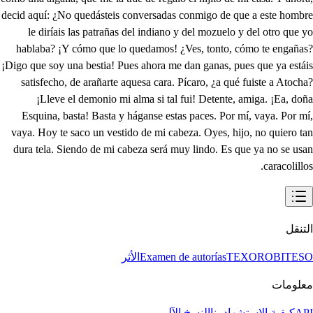
decid aquí: ¿No quedásteis conversadas conmigo de que a este hombre
le diríais las patrañas del indiano y del mozuelo y del otro que yo
hablaba? ¡Y cómo que lo quedamos! ¿Ves, tonto, cómo te engañas?
¡Digo que soy una bestia! Pues ahora me dan ganas, pues que ya estáis
satisfecho, de arañarte aquesa cara. Pícaro, ¿a qué fuiste a Atocha?
¡Lleve el demonio mi alma si tal fui! Detente, amiga. ¡Ea, doña
Esquina, basta! Basta y háganse estas paces. Por mí, vaya. Por mí,
vaya. Hoy te saco un vestido de mi cabeza. Oyes, hijo, no quiero tan
dura tela. Siendo de mi cabeza será muy lindo. Es que ya no se usan
caracolillos.
التنقل
BITESO
TEXORO
Examen de autorías
الأثر
معلومات
API
كيفية الاستشهاد بنا
النسخ الآلي