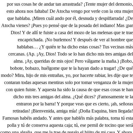
por sus cosas he de andar tan arrastrada? ¡Tente mujer del demonio,
esto ahora nos faltaba! De Atocha vengo por verle con la otra mujer
que hablaba. ¡Miren cuál ando por él, desnuda y despilfarrada! ¿De
Atocha vienes? ¡Pues yo pensé que de la posada del indiano! Mas ¡par
Dios! Y de allí te fuiste a casa del mozo de las melenas que te trae
encaprichada. ¡No burlemos! Y después de ver al hombre que
hablabas… ¿Y quién te ha dicho estas cosas? Tus vecinas más
cercanas. (Ap. ¡Ay, Dios! Todo se lo han dicho mis tres amigas del
alma. ¡Ay, queridas de mis ojos! Pero válgame la maña.) ¡Bobo,
bobote, bobazo, huélgome que te la hayan dado a tragar! ¿De qué
modo? Mira, hijo de mis entrañas, yo, por hacerte rabiar, les dije que te
contaran todas aquesas mentiras solo por tomar venganza de la mujer
con quien fuiste. Y aquesta ha sido la causa de que esas cosas te han
dicho mis tres amigas del alma. ¿Qué dices? ¡Famosamente te la
entraron por la barra! Y porque veas que es cierto, ¡ah, señoras
retiradas! ¡Bienvenida, amiga mía! ¡Doña Esquina, bien llegada!
Famosas habéis andado. Y antes que habléis más palabra, toma tú esta
polla y tú de conserva aquesta caja; tú, ese pernil de tocino que será
como una algalia, que me la trae de regalo el hijito de mi casa. Y ahora,