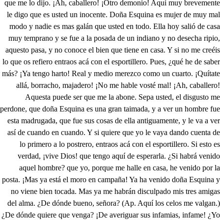
que me lo dijo. ¡Ah, caballero! ¡Otro demonio! Aquí muy brevemente
le digo que es usted un inocente. Doña Esquina es mujer de muy mal
modo y nadie es mas galán que usted en todo. Ella hoy salió de casa
muy temprano y se fue a la posada de un indiano y no desecha ripio,
aquesto pasa, y no conoce el bien que tiene en casa. Y si no me creéis
lo que os refiero entraos acá con el esportillero. Pues, ¿qué he de saber
más? ¡Ya tengo harto! Real y medio merezco como un cuarto. ¡Quítate
allá, borracho, majadero! ¡No me hable vosté mal! ¡Ah, caballero!
Aquesta puede ser que me la abone. Sepa usted, el disgusto me
perdone, que doña Esquina es una gran taimada, y a ver un hombre fue
esta madrugada, que fue sus cosas de ella antiguamente, y le va a ver
así de cuando en cuando. Y si quiere que yo le vaya dando cuenta de
lo primero a lo postrero, entraos acá con el esportillero. Si esto es
verdad, ¡vive Dios! que tengo aquí de esperarla. ¿Si habrá venido
aquel hombre? que yo, porque me halle en casa, he venido por la
posta. ¡Mas ya está el moro en campaña! Ya ha venido doña Esquina y
no viene bien tocada. Mas ya me habrán disculpado mis tres amigas
del alma. ¿De dónde bueno, señora? (Ap. Aquí los celos me valgan.)
¿De dónde quiere que venga? ¡De averiguar sus infamias, infame! ¿Yo