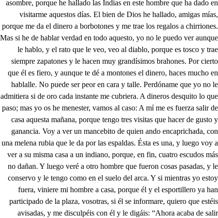
asombre, porque he hallado las Indias en este hombre que ha dado en
visitarme aquestos días. El bien de Dios he hallado, amigas mías,
porque me da el dinero a borbotones y me trae los regalos a chirriones.
Mas si he de hablar verdad en todo aquesto, yo no le puedo ver aunque
le hablo, y el rato que le veo, veo al diablo, porque es tosco y trae
siempre zapatones y le hacen muy grandísimos brahones. Por cierto
que él es fiero, y aunque te dé a montones el dinero, haces mucho en
hablalle. No puede ser peor en cara y talle. Perdóname que yo no le
admitiera si de oro cada instante me cubriera. A dineros desquito lo que
paso; mas yo os he menester, vamos al caso: A mí me es fuerza salir de
casa aquesta mañana, porque tengo tres visitas que hacer de gusto y
ganancia. Voy a ver un mancebito de quien ando encaprichada, con
una melena rubia que le da por las espaldas. Ésta es una, y luego voy a
ver a su misma casa a un indiano, porque, en fin, cuatro escudos más
no dañan. Y luego veré a otro hombre que fueron cosas pasadas, y le
conservo y le tengo como en el suelo del arca. Y si mientras yo estoy
fuera, viniere mi hombre a casa, porque él y el esportillero ya han
participado de la plaza, vosotras, si él se informare, quiero que estéis
avisadas, y me disculpéis con él y le digáis: “Ahora acaba de salir