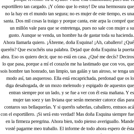
esportillero tan cargado. ¡Y cómo que lo estoy! De una hermosura que
no la hay en el mundo tan segura; no es mujer de este tiempo, es una
santa. Dos mil cosas la traigo y porque canta, este arpa la compré que
un millón vale para que se entretenga, pues no sale con mujer a su
gusto. Aunque se venda, un hombre ha de gastar toda su hacienda.
Ahora llamarla quiero. ¡Ábreme, doña Esquina! ¡Ah, caballero! ¿Qué
queréis? Que escuchéis una palabra. Dejad que doña Esquina la puerta
abra. Eso os quiero decir, que no está en casa. ¿Qué me decís? Deciros
lo que pasa, porque a mí el corazón me ha lastimado que con vos, que
sois hombre tan honrado, tan limpio, tan galán y tan airoso, se tenga un
modo así, tan asqueroso. Ella está encaprichada, perdonad que os lo
diga desahogada, de un mozo melenudo y espigado de aquestos que
entran siempre por un lado, y se fue a ver con él esta mañana. Y es
mujer tan soez y tan liviana que serán menester catorce días para
contaros sus bellaquerías. Y si queréis saberlas, caballero, entraos acá
con el esportillero. ¡Si será esto verdad! Mas doña Esquina siempre fue
en la firmeza peregrina. Ahora bien, todo pienso averiguallo. Mande
vosté pagarme meo traballo. El informe de todo ahora espero de ésta