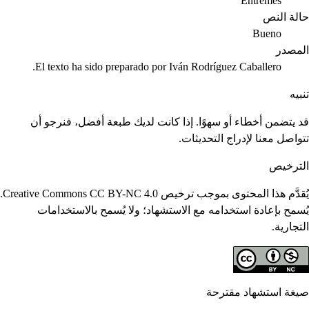
Entremés
حالة النص
Bueno
المصدر
El texto ha sido preparado por Iván Rodríguez Caballero.
تنبيه
قد يتضمن أخطاء أو سهوًا. إذا كانت لديك طبعة أفضل، فنرجو أن
تتواصل معنا لإدراج التحديثات.
الترخيص
يُقدَّم هذا المحتوى بموجب ترخيص Creative Commons CC BY-NC 4.0.
يُسمح بإعادة استخدامه مع الاستشهاد؛ ولا يُسمح بالاستخدامات
التجارية.
صيغة استشهاد مقترحة