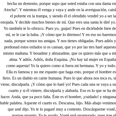
hecha un demonio, porque supo que usted estaba con una dama en
Atocha”. Y mientras él venga y vaya y ande en la averiguación, cairá
el pobrete en la trampa, y siendo él el ofendido vendré yo a ser la
enojada. Y decilde muchos bienes de mí. Que eres una santa le diré yo.
Yo también te lo ofrezco. Pues yo, ¡pajas! Pues en diciéndole bien de
mí, se le cae la baba. ¡Y cómo que lo diremos! Y en eso no haremos
nada, porque somos tus amigas. Y nos tienes obligadas. Pues adiós y
perdonad estos enfados si os cansan, que yo por las tres haré aquesto
mismo mañana. Y besadme y abrazadme, que os quiero más que a mi
alma. Y adiós. Adiós, doña Esquina. ¡No hay tal mujer en España
como aquesta! Yo la quiero como si fuera mi hermana. Y yo y todo.
Ella es famosa y no me espanto que haga esto, porque el hombre es
fiero. Es un diablo en carne humana. Pues lo que ahora nos toca es, si
viene, disculparla. ¡Y cómo que lo haré yo! Pues cada una se vaya a su
cuarto y si él viniere, disculparla y alabarla. Eso es lo que se ha de
hacer. Anda, que ya poco falta. Éste es el hombre, ¡cuidado! y ninguna
hable palabra. Aqueste el cuarto es. Descansa, hijo. Más abajo venimos
que usté dijo. Yo te lo pagaré muy a contento. Descárgueme vosté,
porque revento. Ya te ayudo. Vusté está enamorado, pues trae el