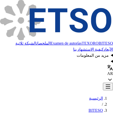
BITESO
TEXORO
Examen de autorías
الملخصات
الشبكة ثلاثية
الأبعاد
كيفية الاستشهاد بنا
مزيد من المعلومات
AR
الرئيسية
/
BITESO