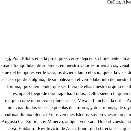
Cuéllar, Álv
á̱ú̱. Pon, Piloto, en a la proa, pues ver se deja en su floreciente cima el Gran Templo de Minerva. Vira a Estribón. Iza, iza. Isleños, a la Ribera. Y por sí de guerra viene esa Armada, que proeja a tomar puerto en la amada tranquilidad de su arena, en nuestro valor estorben arcos, venablos, y flechas el que a nuestra Isla arribe. Arma, arma, aquel cabo A tierra, a tierra. Seguidme, Ninfas, y no en la apacible floresta de este pensil, que del tiempo es verde vasa, os divierta tanto el ocio, que a la vista de esa población de velas se arriesgue vuestro seguro. Ya, Telamón, de tus huellas repitiendo las estampas van el susto, y la obediencia. Pues por si acaso perdida alguna, de su maleza en el verde laberinto de nuestra tropa se aleja, repetid, al Templo: Al Templo. Iza, iza. Guerra, guerra. Guerra; y no porque en la inculta aspereza de estas breñas nos esconda la fortuna, quizá temiendo, que sea fuera de ellas nuestro orgullo el árbitro de su rueda, jactanciosa de que no hay esfuerzo, que nos defienda, en cada nave ese vago Paladión de Abeto, y Brea; en nuestro Dominio escupa el fuego de otra tragedia. Todos, Delfo, siendo tú quien nuestro brazo gobierna, moriremos, antes que saltando a tierra, nos quieran imponer leyes. Pues ya, que con viento en popa vuelan; coronado el margen copie un nuevo espínde saetas, Vaya la Lancha a la orilla. Arma, arma. Todos mueran. Suspenda la saña, el enojo suspenda la cólera al brazo, la voz a la trompa, el arpón a la cuerda. Canora Ninfa, que al aire, cuando dos veces le pueblas de ardores, y de armonías, de rayos, y de cadencias, confusamente le hieres con lo que le lisonjeas, quien eres, y qué motivo te estí mula a que pretenda embargar una venganza, apadrinando una ofensa? Yo, reverentes Isleños, soy en vuestro amparo, aquella, que hija del poder nació a ser madre de la ciencia; y así lo confiesan, herida, y sangrienta en Jove, Vulcano (bez la aguda cuchilla, la Augusta Ca- En fin, soy Minerva, antigua venerada Deidad vuestra, cuya piedad os disuade el temor, que os amedrenta, en fe de que sean, (puma, los que enemigos creéis en la es- sin riesgo parciales después en la selva. Epidauro, Rey Invicto de Atica, honor de la Grecia es el que de paz el golfo de las Dovadas navega; (aras, y pues a la nuestra, mas viene a dejar aplaudidas mis que a ver su valor las Campaña sangrientas; suspenda la saña, el enojo suspenda la cólera albrazo, la voz a la trompa, el arpón a cuerda. Soberana Deidad, oye. Propicio Numen, espera. En vano la llamáis, pues desvaneciendo la inmensa pompa de luz, vuela hermosa exhalación de sí misma; y pues de su voz sabemos quien es quien tomar intenta tierra en nuestra Isla, y más viene a somentar en ella su aplauso, que nuestra ruina, recibámosle depuestas las armas, tan al contrario de lo que pensé, que sea teatro al festín, el que hacía yo para la lid palestra; y para que el fugitivo vulgo, que de su violencia temeroso, las Cabañas desamparó, a unirse vuelva, venid diciendo conmigo:: Echad la blanca Vandera, Soldados, y de la salva los haga la voz que crean, que no de guerra a su Isla nos trae el rencor. Por sendas varias, pues nos asegura aquella cándida seña, que tremolada en la proa se rebuja a que se meza, convoquemos 