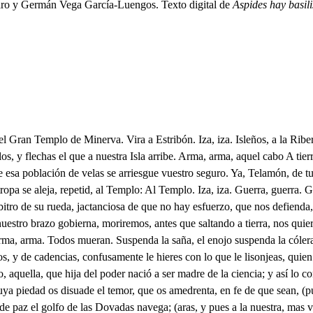
aro y Germán Vega García-Luengos. Texto digital de
Áspides hay basil
mil festivas Tropas, de cuyas cadencias la bien venida reciba. Bien dices, para que vea Minerva cuan presto hace el amor, que la obedezca, obr Ninfas, Zagales, al margen, la arena pisad, y en ella, obedeciendo a la Diosa, con música, baile, y fiesta, aplaudid de tanto huésped el arribo. o A la Ribera. Dale fuego. Echa el esquise, Delfo llama. A tierra, a tierra. Suelta, Euriala. Que en vano, infelice hermana, piensas, que has de transcender osada la no hollada línea impuesta a mi precepto, y tu vida! Mas en vano es, que tú quieras tener a raya la antigua van idad de mi soberbia; y si hasta aquí mi ignorancia te obedeció, no pretendas, que ya desde aquí el olvido de mi genio se envilezca, tanto, que oyendo esas voces; que ya en armas, ya en faenas, si en los peñascos se doblan, en mis oídos se estrenan; a no salir de esa gruta me reduzca la pereza con qué inútilmente vivo? Mira, Medusa, que ciega tu obstinación, al previsto escarmiento te despeña de tu amagada hermosura. Cuantas veces en la adversa sana de los hados, mienten las voces de las Estrellas! Y caso, que nunca engañen, quien me asegura el que sea cierta la esperada ruina de mi hermosura? Mi ciencia, de cuya verdadtestigo puedes ser para creerla, tú misma, si a los avisos te fías de tu experiencia; si bien al ver cuan altiva, solo en fe de que hoy más cerca de ti confusos sonaron tiros, cajas, y trompetas, mi Ley rompes, y al sagrado arenoso de esa cueva el mudo silencio turbas, el impuesto coto quiebras; creer debo, que de mi aviso olvidándote, desprecias Hijas somos, Euriala infelice, de tan bastardo amor, unión tan fea, como la que en extremos tan distantes, aún fue monstruosidad de la fineza. Indigno seno de Marino monstruo, conceptos vivos nos vertió a la tierra, siendo cada sollozo de tres vidas suspirado pregón de mil tragedias. Desde que de Foreo, nuestro padre, desamparada ya nuestra inocencia, nos trato el odio de su mismo yerro, como prisiones, mas que como prendas, En el oscuro centro de esa gruta, común madre la gran naturaleza, nos albergó, en nosotras añadiendo otra especie de fieras a sus fieras. En ellas; pues, alumnos infelices del venenoso jugo de sus hierbas, hemos crecido, y con nosotras mismas la ojetiza fatal de las Estrellas. Dígalo, que en la rubia crencha riza del oro undoso, que mi mano peina, el hado amague, cuando en su tocado cada cabello entosque una culebra, Y dígalo también:: la prevenida amenaza. Pues para que no lo creas, acordando en nuestro origen tu riesgo, y mi riesgo, intentan mi dulzura suavizar con la armonía la queja. Qué mucho que no te olvides de la voz, si compañera de tu beldad, es también tu enemiga! Escucha. Empieza. Calla, pues al mirar que te atrevas a referir el castigo, que amenazado te espera, no es fácil, que yo lo escuche, si lo es, que tú lo refieras. Y pues con ese presagio no es bien, ya acierten, ya mien- tan los hados (mas previniendo desdichas, cuando no aciertan!) que a facilitar la ruina amante, que se te acerca, salgas del tosco retiro en que estuviste, a él te vuelvan, o mi fuerza, o tu discurso. Ni mi discurso, o tu fuerza bastan. Teme tu peligro. No, Euriala, me detengas, que fallecer de cobarde, mas es miedo, que prudencia. Y pues resuelta en salir a pisar de la floresta el verde coto estoy, mira, que no es excusar, que muera querer, que desesperada me mate yo, si te empeñas en embarazarlo. Ya