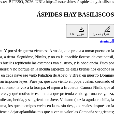
iscos
. BITESO, 2026. URL: https://etso.es/biteso/aspides-hay-basiliscos.
ÁSPIDES HAY BASILISCOS
اقتراح تصحيح
تنزيل TXT
الرئيسية
, que mi consejo desprecias, vete, y o! no quiera el Cielo, que a ver de mi gruta vuelvas el pardo dintel; mas teme:: Qué es lo que quieres que tema? Que si el cabello el instable pensamiento representa, algún pensamiento amante, tu último peligro sea. Yo pensamientos amantes? Puede acaso la fiereza de mi condición rendirse a las débiles saetas, que en el mismo aire, que cor- tan, se rompen cuando se flechan? Qué engaño! Pero! pues ya de aquella noticia ciega, que a la voz de mis hermanas debí en las obras inmensas, del Orbe, me restituyo a la luz de la experiencia; vamos repasando, dudas, los objetos por las señas. Qué será, qué será, admiración, aquella brillante antorcha, que errante enciende del Mar el undoso eslabón: Qué será, qué será, admiración. Mas si es su sosiego esfera de fuego, y centro de ardor, este es el Sol, este es el Sol. Qué será, qué será en el confin aquel argentado granizo cuajado, cuyo ambar la selva tradujo a jardín: Qué será, que será en el con fín. Mas si en cada hoja mil perlas arroja su cándido Abril, este es jazmín, este es jazmín. Qué será, qué será en el Vergel aquel verde hermoso penacho frondoso, del Cielo embarazo, y del Campo dosel: qué será, qué será en el Vergel. Mas si lisonjero este es el laurel; este es el laurel: qué será. Quién llama? Pues ya del esquise la quilla costeando viene la orilla, y es de Minerva interés, su aplauso alternen, Zagales, músicas, enorabuenas. Ya pisando sus arenas, dicen en ecos iguales: , . Pues nuestra Islalogra tan alta dicha, su Monarca la juren las demás Islas; y en su alegría voces sean álbogues, trompas, y liras, Qué he oído, Cielos! jurara, si el aire no me engañó, que aquella voz, que se oyó fue del Zagal, cuya rara osadía, en seguimiento mío, una vez sola, que salí de mi gruta, fue; pero qué importa, que el viento me le recuerde, si hoy yo propia aún no sé de mí, confundiendo en lo que fui las señas de lo que soy. Mas Tropa allí lisonjera de libres alborozados Zagales, da matizados . adornos a la Ribera; y allí cuando el golfo bruma, vatel, que al margen arriba, rechaza la fugitiva indignación de la espuma: Qué será esto! Mas si airado el hado me ha de guiar, qué aventuro yo en fiar, o yerre, o acierte el hado, mi gobierno de su influjo, que él en confusión tan nueva me dirá donde me lleva, pues ya sé donde me trujo. Pues nuestra Isla logra tan alta dicha, su Monarca la juren las demás Islas; y en su alegría sean voces albogues, trompas, litas. Pues en ella se hóspeda quien si la pisa; si cortés la saluda, fiel la domina. En su alegría sean voces albogues, trompas, liras. Invicto Heroe. Augusto Joven:: Cuyo Cetro:: Cuya Silla:: Reverenciado del tiempo:? Venerado de la envidia:: La fama orla de laureles:: El Sol ciñe de conquistas:: No el que a vista de esa fuerte vaga Armada:: No el que a vista del rumbo con que a las Costas de nuestro Dominio arriba: Maneje el valor las arnm Récele el susto las ruinas. A nuestra atención estorba: A nuestro alborozo quita:: Que en voces de nuestra Diosa, una vez reconocida persona, y intención:: Que asegurado a su vista el recelo, que nos mueve del eco, que nos avisa:: Vuelto en aplauso el enojo:: Trocada en solaz la ira:: Con músicas os aplauda:: Con júbilos os reciba:: En cuya fe, yo de parte de cuantas hermosas Ninfas guarda el Templo de Minerva:: Y yo de cuantos abrigan rústicos Zagales tantas derramadas al