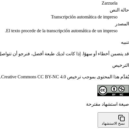
Zarzuela
حالة النص
Transcripción automática de impreso
المصدر
El texto procede de la transcripción automática de un impreso.
تنبيه
قد يتضمن أخطاء أو سهوًا. إذا كانت لديك طبعة أفضل، فنرجو أن تتواصل م
الترخيص
يُقدَّم هذا المحتوى بموجب ترخيص Creative Commons CC BY-NC 4.0. يُسمح بإعادة استخدامه مع الاستشهاد؛ ولا يُسمح بالاستخدامات التجارية.
صيغة استشهاد مقترحة
نسخ الاستشهاد