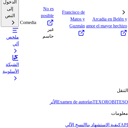
الدخول
No es
إلى
Francisco de
posible
النص
Matos y
Arcadia en Belén y
Comedia
Guzmán
amor el mayor hechizo
غير
حاسم
ملخص
آلي
الشبكة
الأسلوبية
التنقل
BITESO
TEXORO
Examen de autorías
الأثر
معلومات
API
كيفية الاستشهاد بنا
النسخ الآلي