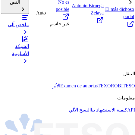
No es
النص
Antonio Biruega
posible
El más dichoso
Auto
Zelaya
portal
غير حاسم
ملخص آلي
الشبكة
الأسلوبية
التنقل
BITESO
TEXORO
Examen de autorías
الأثر
معلومات
API
كيفية الاستشهاد بنا
النسخ الآلي