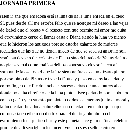
JORNADA PRIMERA
salen ir ane que enfadosa está la luna de lis la luna enfada en el cielo Sí, pues desde allí me estorba felio que se acerque mi deseo a las vejas de Isabel que el recato y el respeto con que permite mi amor me quita el atrevimiento cargo el llamar casta a Diana siendo la luna yo pienso que lo hicieron los antiguos porque estorba galanteos de mujeres recatadas que las que no tienen miedo de que se sepa su amor no son según su despejo del colepio de Diana sino del trado de Venus de liro no piensas mal como mal los delitos asonestos todos se hacen a la sombra de la oscuridad que la luz siempre fue casta un diestro pintor por eso pinto de Píramo y tisbe la fábula y puso en celos la ciudad y como fingen que fue de noche el suceso detrás de unos muros altos donde no daba el reflejo de la luna pinto atisve parlando por su abujero con su galán y en su estoque pinte pasados los cuerpos junto al moral y la fuente dando la luna sobre ellos con quedar a entender quiso que como casta en efecto no dio luz para el delito y alumbraba el escarmiento bien pinto seliro. y este planeta hace gran daño al celebro porque de allí seoriginan los incentivos no es esa selir. cierto en la filosofía así lo siente galeno Mucho te debe la luna es que en los cascos la tengo bien lo creo de su juicio de ser. mas una dama, sabiendo que yo la tenía llena cuando me veo sin dinero me quito de ella tres cuartos yéndose con un mozuelo y mela dejo en creciente retírate aquí cangrejo selor. que ya esta baja la luna deto d y presto llegar padremos que ahora tiene este recato Jabel con más extremo porque está ausente su hermano es muy cuerda y con exceso pundono rosa, mas yo esta parte no agradezco que no han de saber las damas tanto de leyes del duelo porque es doctrina del diablo pero su observancia vemos que tiene empie las noblezas Pues es el diablo tan necio que había de introducir sus setas sin fundamento en cuantas leyes el diablo introduro en sus derechos dio interés a su observancia para engañarnos con ello y así no se verá nadie que quebrante sus preceptos siendo así que en los de Dios somos frágiles y ciegos y verás esta verdad ponderada en un ejemplo Dique con eso la pena de la esperanza divierto Mira debe un hombre a otro dede l cien ducados y le ha hecho escritura cuarentigia y para cobrarlos siendo ley de Dios pagar las deudas es necesario primero execubiono citaciones días de ta ley mandamientos y sentencia de remate con que un pobre en el proceso yeq yhasta más de lo que cobra y sin nada de todo esto ponen dos sobre un sufete toda su hacienda en dinero y allí con una baraja sin más sentencia ni pleito que seresta ley del diablo porque vino sin encuentro la sota sobre el caballo o el tres sobre el cuatro luego sin replica el uno al otro le entrega todo el dinero porque sentencio la sota que es alcalde del infierno tú hasponderado muy bien mas y a la reja han abierto sin duda es el sol que adore aparta que llegar quiero siempre tú tevas al sol y yo a la luna me quedas Si está en la calle on Felix sabel de Como el relor será cierto Ahora, señora, reparo selira la poca fe que te debo Pues dudas si estoy aquí más abuscarme en tu pecho es cierto que conocieras que de ti faltar no puedo como de la recindad dbel murmura con extremo abre tan tarde don Félix que puede tener recelo de que no esperases tanto donde hay la fe que yo tengo puede faltar la esperanza, si hay fe la esperanza creo Pues no la ves en mi amor delir no está bien a tu deseo Delo que yo la ve por qe porque mi agradecimiento si la seo será deuda y no viendo tus afectos y creyéndolos mi amor esfe con la que agradezco como tuya es la verdad como de honor el miedo Pues de que ahora le tienes de que se sepa en el pueblo detala que estando ausente mi hermano dando a su fama trofeos si veno racon en la guerra de Sevilla que ya se rinde a la sedio en que nuestro rey Fernando Ya tiene, aunque tan honesto Éste yo dando en Baeza permisión a un galanteo justo es el temormatiene la disculpa de que espero que honre tu mano la mía y habiendo de ser tan presto Bien pudieras dar supar a que yo te hablase dentro de tu casa honestamente para excusarte el recelo Si hiciera a no ser mayor mi peligro en ese intento Pues no has defiar de mí que te hable con el respeto de imaginarte mi esposa no hay cordura en el deseo y poniendo la ocasión ¿Quién piensa que ha de ser cuerdo está muy cerca de loco Por la fe de caballero y la que tengo a tu amor que nunca mi pensamiento se atrevió a la lipereza de pensar, aunque allá dentro me viera a solas contigo que pasará mi deseo de la línea del decoro que tu honestidad le ha puesto si en eso me aseguraras para excusar este riespo conveniencia era que entrara fálteme, señora, el cielo y devil y aleve mano Muera yo a impulso violento si fáltaré a esta atención Pues sobre ese juramento voy ha hacer que te abraines Yyo esa entura espero cangrejo yo soy dichoso lomo de entrar allá dentro ha dado Isabel lisencia cuerpo de Dios vengo en ello cang y pues licencia te da se licenciado allá dentro No haré más que ver y hablar Todos empiezan por eso porque el hablar es el grado de pensar si ven racona de tun de bachiller que es primero tras elva el de licenciado y el de doctor viene luego con que saldremos comborca Lindamente lo has dispuesto porque con eso excusamos mil peligros que tenemos Tú no has de entrar como do Yo solo licencia tengo yo no no me la han dado Pues, señor, viyen los cielos que haces muy mal en entrar en casa de un caballero que está ausente a disfamalle y vas a notable riesgo Pues no me decías ahora que escuso peligro o en esto Si más vuelvo la tortilla como yo no me caliento Ya han abierto aquí me espera abre mestina d deelor puerta que esta l junto a la ventar seliso prmero como entrando en fortaleza pues a mi alcaide me han hecho de este castillo de honor estoy obligada a haceros dejarlas armas. selare que deja dejo el deseo y el apento libiano. Ahora entrar puedo Bien podéis entrar que vos hacéis como caballero Si hará, pues entra sin arma pues ya entró la puerta cierro Oye Inés espera un poco quien e no conoces eso quien es e no habrá un poco de lugar para un cangrejo No eres carne ni pescado pues sino soy nada de eso Déjame entrar por legumbre que segumbres saber quiero seré navo o calabaza Ya no vienes a buen tiempo pos que es ahora derano y los navos en adviento si ven racional metida conos pues entraré por pepino que me has picado con eso No hay licencia untala tu Eso es vino y yo no puedo dejarlo entrar sin repistro Pues no ves lo que te quiero Para el vino eso que importa que en dejarme entrar no hay riesgo porque no soy me tedor sino pana Yo no envuelvo porque no crió alma mía que de criada me precio Blanca es la Inescomo tinta Señores el juicio pierdo ¿Qué he de hacer yo aquí esperando para divertir el tiempo Fabaco yo no le traigo que sirve de compañero Pasearéme hace calor dormir no podré de miedo irme es faltar a mi amo estarme es perder el seso pues yo me he de alvertir su pongo, pues que a quien cuentro una gorrona y la envisto fingiéndome caballero a Reina mía que manda Espere usted bien se ha hecho no me escuchara ya aguardo donde bausted saber quiero donde me llevan los pies quiere compañía no entiendo oypa soy sorda de un diente por el hábito que tengo que es usted muy lindamosa, pues con eso cenaremos Delondase dale la pues no se ha de ir suelte presto Tente no se a usted cansado han visto el hombre que reció le da no me has conocido linda comida por cierto pues no ves que soy lacayo ¿Qué dices no lo estás viendo en la líbrea anda boba y en esa taberna entremos con un cuarto de Castañas que me perdones te ruego que no te había conocido toca y a lever entremos y para con estas damas si en a cona de la si ven racional metida sabrán o te des con esto la diferencia que hay de un lacayo a un caballero mas esto es peor divertido con mi negro galante no he reparado en dos hombres que hacia aquí se han viniendo ¿Quién será ¡Válgame Dios i es justicia no la temo siendo del correjidor hijo mi amo mas yo quiero retirarme en el umbra de alen dee de aquesta puerta me enbebe de de marten dg Ya el infante dn Enrique queda en el alcazar Ver que handado muy bien su alteza en entrarse de secreto envacga, pues así Podemos venirnos luego a costar sin embarazo aunque yo a mi casa vengo no es Martín jara acostarme pues es fuerza salir luego siquiera a poner los ojos donde toigo el pensamiento después del ver a mi hermana Ahora sales con eso después de correr la posta Eso fue por llegar presto llama a esa puerta Martín yirgen que terible aprieto Éste es un Lope el hermano de Isabel fiesta tenemos o llamas ya Busco un canto allar porque si no voy muy reció ¿Cómo no hemos avisado sldo no oirán que estarán durmiendo cuanto va que a llamar viene en mi frente Aquesto es bueno para llamar tenga este que yo a ese canto dispierto ¿ue es eso quienes n quidan que es quidan es regodeo No sabe este aquidan quedam Pecid quien sois al momento mi espada tenga ete que soy un pobre extranjero de que nación sedale no sé lo que hablo de miedo Aquí me matan a palos nda luz sois y extranjero mi padre era anda luz cargo Mas yo, señor soy tu deseo natural de la membrilla ¿Que decís estáis sin fleso Mire uste estando mi madre en la bodega reviendo me parió al pie de una cuba Paladearonme luego con vino y yo levo tanto que en el beber soy judesco Bien se os conoce ahora el vino yauste el vinagre Este pienso que es lacayo de un Joplir y en la líbiea lo adbierto que es la del correjidor Aguarda no eres cangrejo No, señor, no soy tan plico aunque fácilmente peco Pues tú, que haces a mi puerta ttiene mi amo un galanteo a la vuelta de esta calle y como yo aquí le espero me arrime a dormir en ella Esto debe de ser cierto que es un Jeclir muys talán llama marten Esto es hecho allá dentro h an de pesalle y yo avisalle no puedo llama artín le de lale so me tene lomadio a de casa es drto den melo lopesor habre luego ¡Ay, señora, que es tu hermano Albricias ide de perno de cqe peee qe