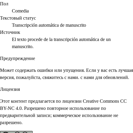
Пол
Comedia
Текстовый статус
Transcripción automática de manuscrito
Источник
El texto procede de la transcripción automática de un
manuscrito.
Предупреждение
Может содержать ошибки или упущения. Если у вас есть лучшая
версия, пожалуйста, свяжитесь с нами. с нами для обновлений.
Лицензия
Этот контент предлагается по лицензии Creative Commons CC
BY-NC 4.0. Разрешено повторное использование по
предварительной записи; коммерческое использование не
разрешено.