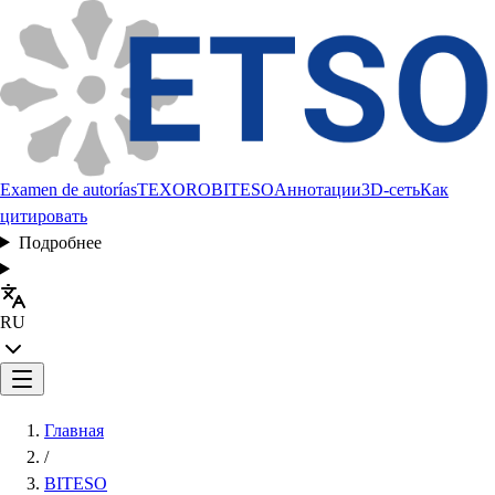
Examen de autorías
TEXORO
BITESO
Аннотации
3D-сеть
Как
цитировать
Подробнее
RU
Главная
/
BITESO