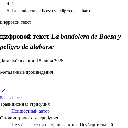
/
La bandolera de Baeza y peligro de alabarse
цифровой текст
цифровой текст
La bandolera de Baeza y
peligro de alabarse
Дата публикации: 18 июня 2026 г.
Метаданные произведения
Рабочий лист
Традиционная атрибуция
Неизвестный автор
Стилометрическая атрибуция
Не указывает ни на одного автора
Неубедительный