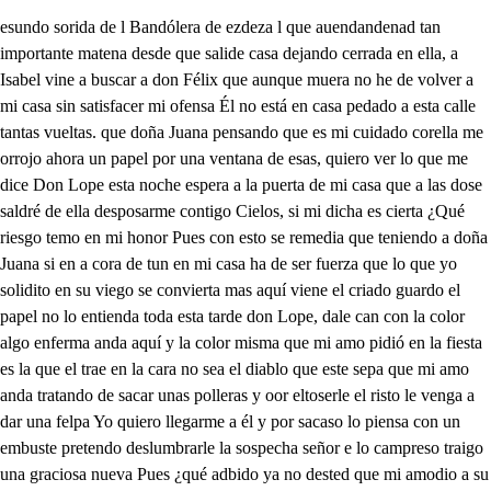
esundo sorida de l Bandólera de ezdeza l que auendandenad tan importante matena desde que salide casa dejando cerrada en ella, a Isabel vine a buscar a don Félix que aunque muera no he de volver a mi casa sin satisfacer mi ofensa Él no está en casa pedado a esta calle tantas vueltas. que doña Juana pensando que es mi cuidado corella me orrojo ahora un papel por una ventana de esas, quiero ver lo que me dice Don Lope esta noche espera a la puerta de mi casa que a las dose saldré de ella desposarme contigo Cielos, si mi dicha es cierta ¿Qué riesgo temo en mi honor Pues con esto se remedia que teniendo a doña Juana si en a cora de tun en mi casa ha de ser fuerza que lo que yo solidito en su viego se convierta mas aquí viene el criado guardo el papel no lo entienda toda esta tarde don Lope, dale can con la color algo enferma anda aquí y la color misma que mi amo pidió en la fiesta es la que el trae en la cara no sea el diablo que este sepa que mi amo anda tratando de sacar unas polleras y oor eltoserle el risto le venga a dar una felpa Yo quiero llegarme a él y por sacaso lo piensa con un embuste pretendo deslumbrarle la sospecha señor e lo campreso traigo una graciosa nueva Pues ¿qué adbido ya no dested que mi amodio a su librea el color de la vitoria pues según lo que se oraena el color era de rosa mas ya saca rosa seca Porque aquella dama que anoche le abrió la puerta hoy se le ha ído con otro que a malaga se la lleva pues a malapa a que van Ella es muy golosa y era muy amiga de batatal y ran aella ahartadse de ella lo pe Calla loco, pues a mí quieres burlarme sa es buena ¡Vive Dios que se le ha ido no piense esté que es quimera Válgame Dios, si esto es cierto pero qué sea o no sea lo que a mí me importa es disimular mi sospecha y volver ahora a mi casa y asegurar con cautela a Isabel que está encerrada culpando ya mi violencia que en cualquier caso en su hermana tiene mi honor buena prenda A Dios campuejo el os guarde si en aconal metin ya la hatragado la bestia que haya en el mundo estos hombres Mas ya el cielo tiene puesta su capa de lario agul toda gayada de estrelas y por si acaso hace obscuro trae la luna por linterna mas aquí vienen dos hombres que aunque los bultos se muestran no se distinguen las caras pues ya los caballos quedan en seguro y en secreto no hay sino soltar la rienda al valor y la venganza qQue mujeres de mis prendas en tales casos conviene quedar honradaso muertas terrible resolución es, señora, la que intentas nes callar y segirme oírte si el miedo te lleva no trates de aconselarme no esconsejo la advertencia que yo siempre he de ir contigo aunque por sepirte muera Pues está ines es su casa Y un criado está a la puerta Llega y pregunta jorél Y qué diré yo está en ella que un caballero le llama que quiere hablarle acá fuera Esto es hecho voy a hidaloo soilo por parte de abuela Pero lo tengo empatado por la parte de mi sueora es de esta casa ella de mía que yo no soy de ella está aquí el señor don Félix qQuién lo pregunta esa es buena Pues sive un hombre que duda entraje de hombres hay Bestías, Señora, cangreso es este Diré quién eres que esperas prepunta que quien le llama linos Vi que soy yo enhora buena Campreso no has conocido No por Dios ¿quién eres llesa des so Tú en este traje de marimacho que intentas acompaño a mi señora Luego es aquella ca mema Pues ¿dónde vais de ese modo hacéis alguna comedia No es si no traje dia presto verás el fin de ella llama a tu señor al punto Ines el alma me lleva ese brío y ese talle y pues bienes a mi puerta que es sin duda a enamorarme Dime un requiebro anda apriesa no haré sin que me le digas y irás luego Si enconciencia pues da dulce la cayo sollos dulce Inestuvoca sea confites sean tus dientes y mermelada tu lengua tu frente calabazate tú solos sean cirvelas tus merillas sean viscochos sea tú nariz Galía tus cabellos caramelos y peladillas tus cejas yentró a llamar a mi amo Señora esta diligencia Ya esta hecha entro a llamarle ese señor pues violenca poneos contra mi amor de la jarte de mi ofensa Mal caballero, villano que a una mujer noble afrenta ahora provaras las iras que amor ofendido enrendra Amor dijemiento yo que si te ame blanda y tierna ya el incendio de mi agravio dardiendo en llamas violentas con su mío toda la parte que tuvo el pecho de cera Inesponte tú a mi lado miedo me das no lo crea Digo que son ellas dos vara novedad es esa Ya está aquí mi amo, señora, también do selir yaa qQué propio es en las mujeres venirlos a buscar ellas cuando se entibian los hombres tan peligrosa fineza haces por mí puedo quedo que se engaña quien lo piensa señor don Felix untado pues velen dalos padel es de om deboza das hurtador de honras ajenas Sabéis vos quién es aquí doña Isabel de daeza sé que es en esta ciudad tu sangre de las primeras sabéis que la habéis servido con el respeto y decencia que a su sangre se le debe eso de mi amor es deuda y obligación a mí mismo sabéis que el daros licencia de entrar en su casa fue después de muchas promesas por excusar el poligro de curiosidades necias y que no excedisteis vos estando hablando con ella en acciones ni palabras el coto de la modestia ¿Cómo puede eso dudarse siendo en igual competencia mi respeto al que te hablaba y quién me oyó tu entereza Pues traidor mal caballero si es posible que lo sea quien de la sangre del pecho se desmiente con la lengua es bien alabaros dando más malicia a la sospecha de que os dio entrada en su casa quien seos recato en su reja es bien hecho publicar que os abrió libre la puerta quien tuvo en una ventana temor de hablaros en ella entrada os da quien su amor aun de un vecino recela y vos le hacéis en palacio público a toda aeza Vos sois amante mentís ymienten vuestras finezas que el que quiere hace a su dama agasajos y no ofensas si vos fuerais fino amante un favor que el alma alienta no le sacaráis del pecho. para no apartarle de ella el que quiere no publica los favores que granjea Porqué teme que al decirlos en la voz se desvanezcan ingrato y necio anduvisteis pues, siendo esto conveniencia a no callar por la mía debiáis callar por la vuestra y luego también mentisteis a mi honor una vileza Pues vecís que os estorbo quien llamó a lograr la ofensa Pues si yo en vuestro deseo un átomo percibiera que ercediera a mi recito os diera entrada a mi ofensa y cuando tuvierais vos esa osadia encubierta al entender yo un amago no en la acción sino en la lengua una pozún a palabra que no fuese muy compuesta no creeréis de mi salor que al punto que le entendiera por un balcón os hechará qQuién os abrió por la puerta Vos interpresa conmigo vos osado en mi presencia sin que os arrancara yo del pecho la intención mesma y el corazón donde estaba y más pedazos le hiciera que tiene a tomos el sol para jemlo deli an cesa que es mal me dio el que has buscado para que a querer te vuelva. Si es eso lo que pretendes Yo pretender que me quieras no vengo sino a vengarme de este agravio Bien te empeñas bienes a reñir conmigo Sí, pero de esta manera Allla Esto es hecho yen conmigo Virgen de della a los caballos e donde vamos que estoy muerta pues ya murió mi esperanza solilo a salvar lo que me queda Señor mío de mi alma amigo llama a quien pueda ayudarme que yo muero la vala el pecho me quema confesión a un caballero que los diablos se le llevan si no acuden que a diez años y más que no se confiesa Aquí tiraron, ¿qué es esto? contelo ¡Ay, señor, una trajedia que dices han muerto alguno cone le tu hijo por yerro de cuenta caiga el cielo sobre mí si tanta desdicha es cierta ¡Ay, señor, ¿¡ay padre mío! Hijo alzaale de la tierra ¿Quién ha sido el apresor la sierpe que engaño a eva pero en cupar de manzana vino con una escopeta contes ¿Quién te ha herido hijo mi suerte o mi mano mesma que, pues yo tuve la culpa Yo mesmo me herí con ella lodes ¡Ay desdichada vejes toda mi esperanza muera padre y a cuidar del alma es la mejor diligencia coresa llevalde a dentro entra a dar hilo a tu madre esa nueva porque tenga la desdicha adonde loguerar más flechas y ventu a dentro también. porque el apresor se sepa y le busque mi venganza aunque el mundo le defienda Malo la resulta es mucho peorque la cuenta si confieso y mi amo muere por mullidor de la fiesta es posible que me aforren las espaldas en vaqueta Si dana por hablador puede ser que mi amo vuelva acargarme de nogal con que que muera o no muera de Baqueta o no galando simbre con la silla acuesta. Pues ¿qué he de hacer mudar aire mi nombre me lo aconseja que el cangrejo se hace almar cuando hay peligro en la tierra sin honra y sin alma vuelvo aleramen de mi afrenta pues yendo a mi casa he hallado que falta mi hermana de ella lo que yo tenía por burla fue atrevida desverpuenza del criado que en mi cara me diro mi infamia mesma y aquí le vengo a buscar Ahora bien esto es sentencia la cuerda escosa que escurre y escurrir es cosa cuerda Esto es hecho pianpían me llegó aquí a cartajena quien va allá ¿Quién no va allá sino aculla y muy depriesa a traidor a ti te busco a mi señor, pues ¿qué intentas la pe infame ya que tuviste osadía tan resuelta que me diriste en mí cara mi deshonra sin verguenza me has de decir cuanto sabes de mi hermana Yo se de ella traidor, cuando yo sabía que la dama que festeja tu, señor, era mi hermana tú con atrevida lengua me diriste que hoy se haído y al ir con esta sospecha allo que falta en mi casa para no dudar que es ella pues tú lo sabias primero Dime, cuanto hay en mi afrenta y advierte que si del caso la menor noticia dejas te he de dar mil riñaladas Yo cristo de la paciencia que lo que por deslumbrarle le diré yo con cautela de verás le haya salido Maldita sea mi lengua ¿Qué es lo que intentas villano Dilo al instante y no quieras que te atraviese esta dapa Tenga uste, por Dios y advierta que si yo digo la suerte y en ellausted atraviesa la ha de perder hasta el codo Piérdase lo que se pierda advierta uste que es su suerte la sota v encima de ella está ya vista la mía, Dilo villano, ¿qué esperas Pues digo rapo, señor, verdad es