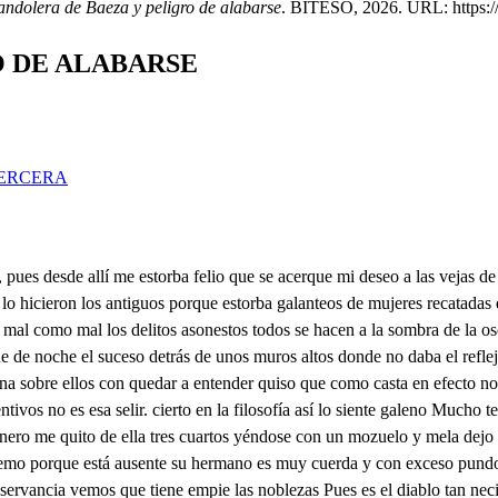
andolera de Baeza y peligro de alabarse
. BITESO, 2026. URL: https://e
O DE ALABARSE
ERCERA
tar la esperanza, si hay fe la esperanza creo Pues no la ves en mi amor delir no está bien a tu deseo Delo que yo la ve por qe porque mi agradecimiento si la seo será deuda y no viendo tus afectos y creyéndolos mi amor esfe con la que agradezco como tuya es la verdad como de honor el miedo Pues de que ahora le tienes de que se sepa en el pueblo detala que estando ausente mi hermano dando a su fama trofeos si veno racon en la guerra de Sevilla que ya se rinde a la sedio en que nuestro rey Fernando Ya tiene, aunque tan honesto Éste yo dando en Baeza permisión a un galanteo justo es el temormatiene la disculpa de que espero que honre tu mano la mía y habiendo de ser tan presto Bien pudieras dar supar a que yo te hablase dentro de tu casa honestamente para excusarte el recelo Si hiciera a no ser mayor mi peligro en ese intento Pues no has defiar de mí que te hable con el respeto de imaginarte mi esposa no hay cordura en el deseo y poniendo la ocasión ¿Quién piensa que ha de ser cuerdo está muy cerca de loco Por la fe de caballero y la que tengo a tu amor que nunca mi pensamiento se atrevió a la lipereza de pensar, aunque allá dentro me viera a solas contigo que pasará mi deseo de la línea del decoro que tu honestidad le ha puesto si en eso me aseguraras para excusar este riespo conveniencia era que entrara fálteme, señora, el cielo y devil y aleve mano Muera yo a impulso violento si fáltaré a esta atención Pues sobre ese juramento voy ha hacer que te abraines Yyo esa entura espero cangrejo yo soy dichoso lomo de entrar allá dentro ha dado Isabel lisencia cuerpo de Dios vengo en ello cang y pues licencia te da se licenciado allá dentro No haré más que ver y hablar Todos empiezan por eso porque el hablar es el grado de pensar si ven racona de tun de bachiller que es primero tras elva el de licenciado y el de doctor viene luego con que saldremos comborca Lindamente lo has dispuesto porque con eso excusamos mil peligros que tenemos Tú no has de entrar como do Yo solo licencia tengo yo no no me la han dado Pues, señor, viyen los cielos que haces muy mal en entrar en casa de un caballero que está ausente a disfamalle y vas a notable riesgo Pues no me decías ahora que escuso peligro o en esto Si más vuelvo la tortilla como yo no me caliento Ya han abierto aquí me espera abre mestina d deelor puerta que esta l junto a la ventar seliso prmero como entrando en fortaleza pues a mi alcaide me han hecho de este castillo de honor estoy obligada a haceros dejarlas armas. selare que deja dejo el deseo y el apento libiano. Ahora entrar puedo Bien podéis entrar que vos hacéis como caballero Si hará, pues entra sin arma pues ya entró la puerta cierro Oye Inés espera un poco quien e no conoces eso quien es e no habrá un poco de lugar para un cangrejo No eres carne ni pescado pues sino soy nada de eso Déjame entrar por legumbre que segumbres saber quiero seré navo o calabaza Ya no vienes a buen tiempo pos que es ahora derano y los navos en adviento si ven racional metida conos pues entraré por pepino que me has picado con eso No hay licencia untala tu Eso es vino y yo no puedo dejarlo entrar sin repistro Pues no ves lo que te quiero Para el vino eso que importa que en dejarme entrar no hay riesgo porque no soy me tedor sino pana Yo no envuelvo porque no crió alma mía que de criada me precio Blanca es la Inescomo tinta Señores el juic