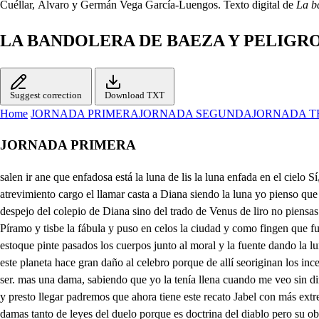
Cuéllar, Álvaro y Germán Vega García-Luengos. Texto digital de
La b
LA BANDOLERA DE BAEZA Y PELIGR
Suggest correction
Download TXT
Home
JORNADA PRIMERA
JORNADA SEGUNDA
JORNADA T
JORNADA PRIMERA
salen ir ane que enfadosa está la luna de lis la luna enfada en el cielo Sí, pues desde allí me estorba felio que se acerque mi deseo a las vejas de Isabel que el recato y el respeto con que permite mi amor me quita el atrevimiento cargo el llamar casta a Diana siendo la luna yo pienso que lo hicieron los antiguos porque estorba galanteos de mujeres recatadas que las que no tienen miedo de que se sepa su amor no son según su despejo del colepio de Diana sino del trado de Venus de liro no piensas mal como mal los delitos asonestos todos se hacen a la sombra de la oscuridad que la luz siempre fue casta un diestro pintor por eso pinto de Píramo y tisbe la fábula y puso en celos la ciudad y como fingen que fue de noche el suceso detrás de unos muros altos donde no daba el reflejo de la luna pinto atisve parlando por su abujero con su galán y en su estoque pinte pasados los cuerpos junto al moral y la fuente dando la luna sobre ellos con quedar a entender quiso que como casta en efecto no dio luz para el delito y alumbraba el escarmiento bien pinto seliro. y este planeta hace gran daño al celebro porque de allí seoriginan los incentivos no es esa selir. cierto en la filosofía así lo siente galeno Mucho te debe la luna es que en los cascos la tengo bien lo creo de su juicio de ser. mas una dama, sabiendo que yo la tenía llena cuando me veo sin dinero me quito de ella tres cuartos yéndose con un mozuelo y mela dejo en creciente retírate aquí cangrejo selor. que ya esta baja la luna deto d y presto llegar padremos que ahora tiene este recato Jabel con más extremo porque está ausente su hermano es muy cuerda y con exceso pundono rosa, mas yo esta parte no agradezco que no han de saber las damas tanto de leyes del duelo porque es doctrina del diablo pero su observancia vemos que tiene empie las noblezas Pues es el diablo tan necio que había de introducir sus setas sin fundamento en cuantas leyes el diablo introduro en sus derechos dio interés a su observancia para engañarnos con ello y así no se verá nadie que quebrante sus preceptos siendo así que en los de Dios somos frágiles y ciegos y verás esta verdad ponderada en un ejemplo Dique con eso la pena de la esperanza divierto Mira debe un hombre a otro dede l cien ducados y le ha hecho escritura cuarentigia y para cobrarlos siendo ley de Dios pagar las deudas es necesario primero execubiono citaciones días de ta ley mandamientos y sentencia de remate con que un pobre en el proceso yeq yhasta más de lo que cobra y sin nada de todo esto ponen dos sobre un sufete toda su hacienda en dinero y allí con una baraja sin más sentencia ni pleito que seresta ley del diablo porque vino sin encuentro la sota sobre el caballo o el tres sobre el cuatro luego sin replica el uno al otro le entrega todo el dinero porque sentencio la sota que es alcalde del infierno tú hasponderado muy bien mas y a la reja han abierto sin duda es el sol que adore aparta que llegar quiero siempre tú tevas al sol y yo a la luna me quedas Si está en la calle on Felix sabel de Como el relor será cierto Ahora, señora, reparo selira la poca fe que te debo Pues dudas si estoy aquí más abuscarme en tu pecho es cierto que conocieras que de ti faltar no puedo como de la recindad dbel murmura con extremo abre tan tarde don Félix que puede tener recelo de que no esperases tanto donde hay la fe que yo tengo puede fal