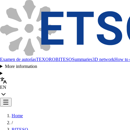
Examen de autorías
TEXORO
BITESO
Summaries
3D network
How to c
More information
EN
Home
/
BITESO