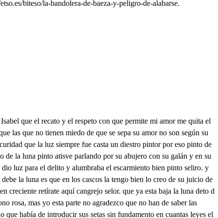
tso.es/biteso/la-bandolera-de-baeza-y-peligro-de-alabarse.
io pierdo ¿Qué he de hacer yo aquí esperando para divertir el tiempo Fabaco yo no le traigo que sirve de compañero Pasearéme hace calor dormir no podré de miedo irme es faltar a mi amo estarme es perder el seso pues yo me he de alvertir su pongo, pues que a quien cuentro una gorrona y la envisto fingiéndome caballero a Reina mía que manda Espere usted bien se ha hecho no me escuchara ya aguardo donde bausted saber quiero donde me llevan los pies quiere compañía no entiendo oypa soy sorda de un diente por el hábito que tengo que es usted muy lindamosa, pues con eso cenaremos Delondase dale la pues no se ha de ir suelte presto Tente no se a usted cansado han visto el hombre que reció le da no me has conocido linda comida por cierto pues no ves que soy lacayo ¿Qué dices no lo estás viendo en la líbrea anda boba y en esa taberna entremos con un cuarto de Castañas que me perdones te ruego que no te había conocido toca y a lever entremos y para con estas damas si en a cona de la si ven racional metida sabrán o te des con esto la diferencia que hay de un lacayo a un caballero mas esto es peor divertido con mi negro galante no he reparado en dos hombres que hacia aquí se han viniendo ¿Quién será ¡Válgame Dios i es justicia no la temo siendo del correjidor hijo mi amo mas yo quiero retirarme en el umbra de alen dee de aquesta puerta me enbebe de de marten dg Ya el infante dn Enrique queda en el alcazar Ver que handado muy bien su alteza en entrarse de secreto envacga, pues así Podemos venirnos luego a costar sin embarazo aunque yo a mi casa vengo no es Martín jara acostarme pues es fuerza salir luego siquiera a poner los ojos donde toigo el pensamiento después del ver a mi hermana Ahora sales con eso después de correr la posta Eso fue por llegar presto llama a esa puerta Martín yirgen que terible aprieto Éste es un Lope el hermano de Isabel fiesta tenemos o llamas ya Busco un canto allar porque si no voy muy reció ¿Cómo no hemos avisado sldo no oirán que estarán durmiendo cuanto va que a llamar viene en mi frente Aquesto es bueno para llamar tenga este que yo a ese canto dispierto ¿ue es eso quienes n quidan que es quidan es regodeo No sabe este aquidan quedam Pecid quien sois al momento mi espada tenga ete que soy un pobre extranjero de que nación sedale no sé lo que hablo de miedo Aquí me matan a palos nda luz sois y extranjero mi padre era anda luz cargo Mas yo, señor soy tu deseo natural de la membrilla ¿Que decís estáis sin fleso Mire uste estando mi madre en la bodega reviendo me parió al pie de una cuba Paladearonme luego con vino y yo levo tanto que en el beber soy judesco Bien se os conoce ahora el vino yauste el vinagre Este pienso que es lacayo de un Joplir y en la líbiea lo adbierto que es la del correjidor Aguarda no eres cangrejo No, señor, no soy tan plico aunque fácilmente peco Pues tú, que haces a mi puerta ttiene mi amo un galanteo a la vuelta de esta calle y como yo aquí le espero me arrime a dormir en ella Esto debe de ser cierto que es un Jeclir muys talán llama marten Esto es hecho allá dentro h an de pesalle y yo avisalle no puedo llama artín le de lale so me tene lomadio a de casa es drto den melo lopesor habre luego ¡Ay, señora, que es tu hermano Albricias ide de perno de cqe peee qe