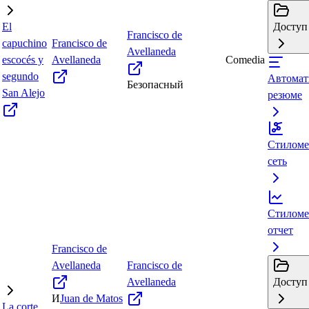
El
Доступ 
Francisco de
capuchino
Francisco de
Avellaneda
escocés y
Avellaneda
Comedia
segundo
Автомат
Безопасный
San Alejo
резюме
Стиломе
сеть
Стиломе
отчет
Francisco de
Avellaneda
Francisco de
Avellaneda
Доступ 
И
Juan de Matos
La corte