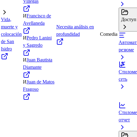
Villegas
И
Francisco de
Vida,
Доступ 
Avellaneda
muerte y
Necesita análisis en
colocación
profundidad
Comedia
И
Pedro Lanini
de San
Автомат
y Sagredo
Isidro
резюме
И
Juan Bautista
Diamante
Стиломе
сеть
И
Juan de Matos
Fragoso
Стиломе
отчет