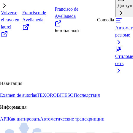
Доступ 
Francisco de
Volverse
Francisco de
Avellaneda
el rayo en
Avellaneda
Comedia
laurel
Автомат
Безопасный
резюме
Стиломе
сеть
Навигация
Examen de autorías
TEXORO
BITESO
Последствия
Информация
API
Как цитировать
Автоматические транскрипции