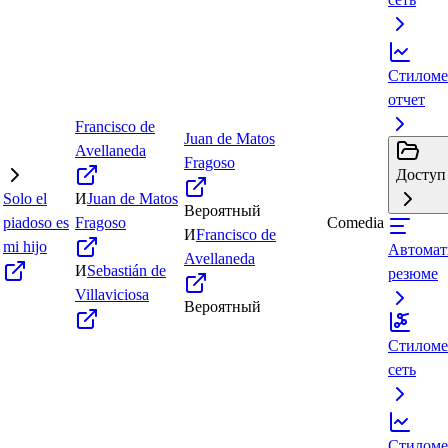
Стиломе
отчет
Francisco de
Juan de Matos
Avellaneda
Fragoso
Доступ 
Solo el
И
Juan de Matos
Вероятный
piadoso es
Fragoso
Comedia
И
Francisco de
mi hijo
Автомат
Avellaneda
И
Sebastián de
резюме
Villaviciosa
Вероятный
Стиломе
сеть
Стиломе