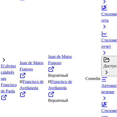
Стиломе
сеть
Стиломе
отчет
Juan de Matos
Juan de Matos
Fragoso
El divino
Доступ 
Fragoso
calabrés
Вероятный
san
Comedia
И
Francisco de
И
Francisco de
Francisco
Автомат
Avellaneda
Avellaneda
de Paula
резюме
Вероятный
Стиломе
сеть