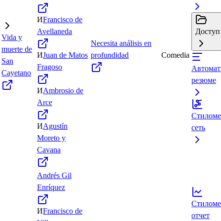
И
Francisco de
Avellaneda
Доступ 
Vida y
Necesita análisis en
muerte de
И
Juan de Matos
profundidad
Comedia
San
Fragoso
Автомат
Cayetano
резюме
И
Ambrosio de
Arce
Стиломе
И
Agustín
сеть
Moreto y
Cavana
Andrés Gil
Enríquez
Стиломе
И
Francisco de
отчет