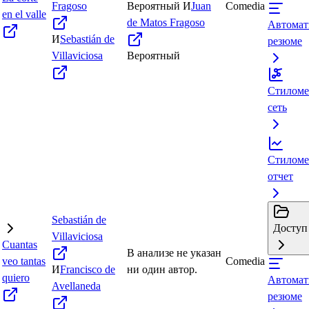
Fragoso
Вероятный
И
Juan
Comedia
en el valle
de Matos Fragoso
Автомат
И
Sebastián de
резюме
Villaviciosa
Вероятный
Стиломе
сеть
Стиломе
отчет
Sebastián de
Доступ 
Villaviciosa
Cuantas
В анализе не указан
veo tantas
Comedia
И
Francisco de
ни один автор.
quiero
Автомат
Avellaneda
резюме