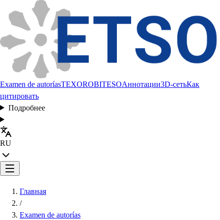
Examen de autorías
TEXORO
BITESO
Аннотации
3D-сеть
Как
цитировать
Подробнее
RU
Главная
/
Examen de autorías