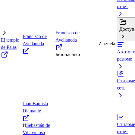
отчет
Доступ 
Francisco de
Francisco de
El templo
Avellaneda
Avellaneda
Zarzuela
de Palas
Автомат
Безопасный
резюме
Стиломе
сеть
Juan Bautista
Diamante
Стиломе
И
Sebastián de
отчет
Villaviciosa