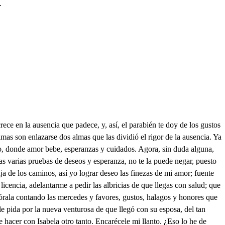
.
Llegad las carrozas. Ya Italia, hermana, se alegra con tu vista. Y se entristecen los que la mano me prestan. para que esta. Colgaré en tu presencia, como a imagen divina a quien consagro las horas desta ausencia en memoria, señora, del milagro, por gloriosos trofeos, un lienzo de esperanzas y deseos. Más lisonjero vienes? Verdadero, dirás. Luego ¿verdades. Corvino, me previenes? La ausencia, aliento da a las voluntades; y así, ignorante ha sido quien dice que la ausencia causa olvido. Su Alteza, ¿cómo viene? ¿Hermosa como el Sol? Aunque en su hermana divino puesto tiene, porque si es celestial, es soberana; que en competencias bellas con amagos del Sol burlan estrellas. Sólo decirte puedo que somos de la Reina la privanza; ¿privanza?, corto quedo: somos su corazón y su esperanza; y así, Carlos confía el polo ser de aquesta monarquía; un momento, un instante no se halla sin el Conde. Yo lo creo. Y en honra semejante, ya parece, señora, que te veo su mayor camarera, como tu amor premiar sus partes quiera; y así, a ti te suplico en su nombre, Isabela, que al Rey pidas. pues su amor te publico, que en vínculo inmortal junte dos vidas que tanto se desean, donde el mayor amor premiado vean. Esto, en albricias, pide a Su Alteza, Isabela soberana; mide su amor y mide un imposible que la ausencia allana. Corvino, el seso pierdo de ver que, siendo loco, andas tan cuerdo. Si los locos las dicen, diciendo estoy verdades. ¡Si ya viene! Luego a la guarda avisen. ¡Insignes aparatos le previene Nápoles a Su Alteza! Publica la lealtad en la riqueza, ¡Isabela! ¡Gran señor! ¡Qué hazañas! Gustos prevengo para este día. Es el día, en mí , de mayor contento; porque, como fatigada de los asombros del sueño espera la noche el Sol que en dorados pavimentos de jazmines y de rosas salga a ser vida del tiempo, así yo, en la confusión de mis gloriosos deseos, espero a la Reina. Ya, a pesar de impedimentos, la traemos. ¿Quién sois vos, que decís que la traemos? Soy... ¡Alzad! Soy, gran señor, en poblados y en desiertos, el maná del conde Carlos. ¿Maná? Maná. ¡No os entiendo! Soy criado que en su casa, sin tener oficio, tengo todos los oficios. ¿Cómo? Como en todo me entrometo, siendo hablador mentiroso y siendo enfadoso eterno, soy arrendajo del Conde, vistiéndome al modo mesmo que él se viste: si él se pone una torre por sombrero, yo torre con chapitel; si él cuatro varas de peto, yo también con cuatro varas soy el enfado del pueblo; con los que no me conocen me finjo, señor, su deudo, digo necedades, río, tercio la capa, hablo recio y enamoro a lo señor, con deidad y sin dinero, porque dinero y camisa en todo el año los veo. Y, al fin, ¿de qué le servís? Las valonas aderezo. ¡Ilustre entretenimiento! ¡Humor tenéis! Soy benigno. ¿Cómo os llamáis? Nombre tengo del pescado que con habas da en sus récipes Galeno: Corvino, señor, me llamo. ¿Viene el conde Carlos bueno? Viene culto y superior. mal contentadizo: efetos de las mercedes que goza de Su Alteza, en quien el cielo hizo un depósito hermoso de las gracias. Agradezco tu alabanza. De esos pies tierra es mi boca. ¡No es necio! Estímale en mucho el Conde, por sus donaires. Deseo por él hacerle mercedes: librarle en el tesorero mil escudos, y haced vos que se los den al momento. Id con Otav