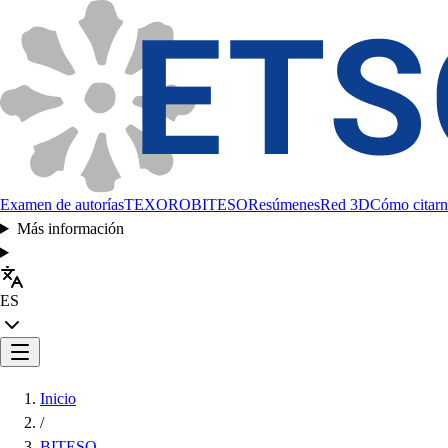
Examen de autorías
TEXORO
BITESO
Resúmenes
Red 3D
Cómo citarn
Más información
ES
Inicio
/
BITESO