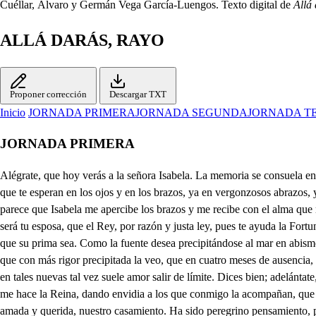
Cuéllar, Álvaro y Germán Vega García-Luengos. Texto digital de
Allá
ALLÁ DARÁS, RAYO
Proponer corrección
Descargar TXT
Inicio
JORNADA PRIMERA
JORNADA SEGUNDA
JORNADA T
JORNADA PRIMERA
Alégrate, que hoy verás a la señora Isabela. La memoria se consuela en la distancia no más, pues de Nápoles estoy dos leguas. Siempre amor crece en la ausencia que padece, y, así, el parabién te doy de los gustos que te esperan en los ojos y en los brazos, ya en vergonzosos abrazos, ya en ternezas que ponderan los quilates del amor. En él las mayores palmas son enlazarse dos almas que las dividió el rigor de la ausencia. Ya parece que Isabela me apercibe los brazos y me recibe con el alma que me ofrece por los ojos, que, anegados en la púrpura y la nieve del rostro, donde amor bebe, esperanzas y cuidados. Agora, sin duda alguna, será tu esposa, que el Rey, por razón y justa ley, pues te ayuda la Fortuna, viento en popa en la privanza de la Reina, que le llevas después de las varias pruebas de deseos y esperanza, no te la puede negar, puesto que su prima sea. Como la fuente desea precipitándose al mar en abismos cristalinos, llegue por pizarras toscas, siendo en fugitivas roscas lisonja de los caminos, así yo lograr deseo las finezas de mi amor; fuente que con más rigor precipitada la veo, que en cuatro meses de ausencia, siglos de penas han sido los que el alma ha padecido. Yo quiero, con tu licencia, adelantarme a pedir las albricias de que llegas con salud; que en tales nuevas tal vez suele amor salir de límite. Dices bien; adelántate, y procura retratarme en su hermosura y animarme en su desdén; enamórala contando las mercedes y favores, gustos, halagos y honores que me hace la Reina, dando envidia a los que conmigo la acompañan, que tal vez Amor en las almas es de las lisonjas amigo. Y dila que a el Rey le pida por la nueva venturosa de que llegó con su esposa, del tan amada y querida, nuestro casamiento. Ha sido peregrino pensamiento, pues viendo su casamiento por tu ocasión concluido, forzosamente ha de hacer con Isabela otro tanto. Encarécele mi llanto. ¿Eso lo he de encarecer, siendo barbado? ¿Qué dices? Que eres loco, y no has amado. Llorar, señor, un barbado, aunque más lo solemnices, es de vergüenza, es bajeza. Amor los defetos dora; que, al fin, cuando un hombre llora, grande amor o gran flaqueza. Flaqueza: dices muy bien. La fortaleza en amor es la flaqueza mayor; lágrimas causa un desdén, lágrimas una esperanza, lágrimas una alegría, un favor, una porfía, un rigor, una mudanza, y lágrimas unos celos, que son las nubes de Amor. Siendo así, digo, señor, que Amor es un llora-duelos; yo me voy. Si haces. Corvino, que Isabela del Rey gane la palabra y que se allane mi amoroso desatino, tuya mi vida ha de ser. ¿Tu vida, señor, me das, cuando enamorado estás, para darme en qué entender? Yo la doy por recebida, que es la vida de un amante al infierno semejante, y dicen que no hay tal vida. La Reina sale. Será tu esposa Isabela hermosa. ¡Como ella sea mi esposa, no quiero más premio ya! ¿Carlos? Señora, ¿No es hora de caminar? Sólo esperan las carrozas de caballos a que salga Vuestra Alteza. Fue ayer la jornada larga. Amor, a ver que desean, hace infinitas las horas y hace imposibles las leguas. Aunque a Enrique ver deseo, Amor no me da tal priesa, Carlos, que me descomponga cuando del estoy tan cerca. Pues yo sé que el Rey, señora, los límites de la tierra, en estas dos leguas mide, que tan prolijas y eternas las hace el deseo. Basta, que con lisonjas ajenas sabe enamora