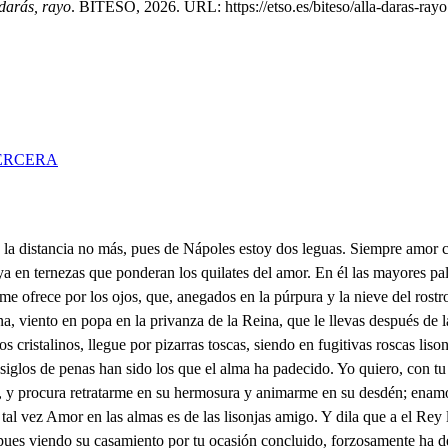
 darás, rayo
. BITESO, 2026. URL: https://etso.es/biteso/alla-daras-rayo
ERCERA
r el Rey. Todas son verdades éstas en sus deseos leídas. Del Rey estoy satisfecha en vos, porque admiro en vos su decoro y su prudencia, porque da a entender la suya en fiarse de la vuestra; muy obligada os estoy en esta jornada. Empresa y blasón mío es serviros; premio mis deseos tengan en vuestro ingenio divino. Allá en Sicilia se premia con obras, que las palabras hacen poco, y mucho pesan; y así, porque conozcáis cuan pagada y cuan contenta estoy de vuestra virtud, quiero que este premio sea conforme a vuestro valor, medido a vuestra nobleza, y así, el ducado de Fox ha de ser la recompensa de vuestros servicios. ¿Cómo, si es de Fox digna duquesa Margarita, vuestra hermana? Pues si mi hermana no fuera duquesa de Fox, ¿que hacía en daros título y renta yo del ducado? El ducado, para que mi amor se entienda, es vuestro. Pues ¿qué ha de hacer Margarita? ¿Qué? Ser vuestra; que si es el título suyo, el título os doy con ella. Mis cortos merecimientos mirad. No hay quien más merezca que la virtud vuestra, en quien reinos, imperios comienza; cuanto más que conde sois de Gaeta, y de Gaeta a Nápoles han salido, y a Francia, más de dos reinas. Es verdad; pero... ¿Dudáis? Tengo miedo no se ofenda el Rey mi señor. ¿De qué? De que su cuñado sea un pobre vasallo suyo. Amor las leyes dispensa; yo salgo al enojo, duque. ¿Hay tal rigor, hay tal fuerza? Ya, hermana, están aguardando las carrozas y literas. Pues vamos. Dale la mano a Carlos. ¿Cómo, si lleva la tuya? No te la da como escudero, que hay fuerza en ella para un ducado; puesto que Fox tanto pesa, dale la mano de esposa al duque Carlos. Celebra a un tiempo Amor, en mis glorias, mi ventura y mi obediencia. ¿Estás contenta con él? Si el rey del mundo me dieras por dueño, no lo estimara tanto. ¿Hay mayor violencia, sin pensar? ¡Cielos!, ¿qué es esto? En mi muerte se conciertan las dos; pero, si en estado, en dignidad y en grandeza me aumentan y me levantan, desatinos son mis quejas; la Isabela perdone que olvidarse una Isabela puede por tal Margarita. Para que esto efeto tenga sin disgustos, por ahora importa que no se sepa. ¿Hareislo ansí? Sí, señora; siendo en los favores piedra, en las vigilancias Argos, como en las fortunas César. Yo lo prometo también. Pues en vuestra mano bella este contrato se jure. ¿Cómo? Así. ¿Su mano besas? Firmo el contrato, y los labios sirven, señora, de letras. Pues mira lo que has firmado, porque cuando te arrepientas y lo niegues, habrá firma que te obligue y te desmienta. ¿Yo arrepentirme, señora? Vivirá esta firma eterna en el papel de la mano, donde queda el alma impresa, que es lámina de alabastro, y no ha de poder romperla el tiempo con sus edades, la Fortuna con sus vueltas. Ya los caminos y campos, dándole al Sol primaveras y emulación a las flores, que más hermosas revientan las prisiones de esmeraldas en que abril las tuvo presas, viendo que les hace el arte generosa competencia de títulos y de grandes con admiración se pueblan: tan varias son y tan ricas las colores y libreas, y sólo Tu Alteza aguardan. Pues por mí no se detengan más; dadme, Carlos, la mano. No es mía. Aunque no lo sea, que para aquesta ocasión su dueño dará licencia. Ya esto pasa de favor y sobra de desvergüenza, donde hay príncipes tan grandes. Yo hablara cuando no fuera la duquesa Margarita tirano de mis potencias. ¡Plaza! 