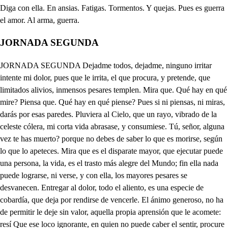
JORNADA SEGUNDA
JORNADA SEGUNDA Dejadme todos, dejadme, ninguno irritar intente mi dolor, pues que le irrita, el que procura, y pretende, que limitados alivios, inmensos pesares templen. Mira que. Qué hay en qué mire? Piensa que. Qué hay en qué piense? Pues si ni piensas, ni miras, darás por esas paredes. Pluviera al Cielo, que un rayo, vibrado de la celeste cólera, mi corta vida abrasase, y consumiese. Tú, señor, alguna vez te has muerto? porque no debes de saber lo que es morirse, según lo que lo apeteces. Mira que es el disparate mayor, que ejecutar puede una persona, la vida, es el trasto más alegre del Mundo; fin ella nada puede lograrse, ni verse, y con ella, los mayores pesares se desvanecen. Entregar al dolor, todo el aliento, es una especie de cobardía, que deja por rendirse de vencerle. El ánimo generoso, no ha de permitir le deje sin valor, aquella propia aprensión que le acomete: resí Que ese loco ignorante, en quien no puede caber el sentir, procure como quien no le comprenende, consolarme, no me admiro: que tú, Lidoro, lo intentes, admiro, sabiendo que ninguno llora, y padece mas sin alivio, si sabes, que desde el día en que alegres los Moradores de Delos, en el Solisticio ofrecen sacrificio al Sol, mis ansias, hidras nacen, hidras crecen, Si sabes, que la tirana voz del oráculo, advierte la ruina de Delos, dando por remedio, que se cierro a Leda mi injusto Dueño. Si sabes que de la plebe el número convocado por ti, y por mí, aunque defiende la libertad de la Infanta, más felice prevalece la que su prisión desea: Si sabes, que las aleves ondas del Mar arrojaron a nuestras Marinas, este Dédalo, para que todos de su primor se valiesen; obligándole a labrar aquesa Torre, que fuerte guardase a Leda: si sabes, que en tan rasados, tan breves días su edificio acaba, que en él de hoy (o si muriese antes de verlo!) a la oculta prisión conduces crueles a Leda: si también sabes, que para que no le quede a mi dolor circunstancia, que prolija no atormente; Ycaro, felice joven, que en sus desgracias merece la piedad de Leda, añade a mis males la inclemente ira de los celos: como presumes que caber puede en mi mal alivio? Cómo también sabes, que pues fieles mis parciales, te ayudaron, paraque se defendí ese la libertad de la Infanta: mas recobrados, mas fuertes en otra ocasión, sabrán asaltar, la Torre aleve, que Dedalo labro: y sabes también que ahora padece él la propia pena; pues el Rey, para que tuviese satisfacción nuestro bando, que la libertad defiende. de Leda, y para que todos, vean, que aunque condesciende, con el contrario, despica el sentirmento de verse sin la Infanta, castigando la habilidad, como especie de delito (desdichado. del tiempo en que esto sucede!) Mandó que al instante mismo, que la Torre feneciese, en otra, Dedalor pague una culpa, que no tiene: que el que nació desgraciado, aún yerrá, cuando obedece. Y labes, que si fue su hijo Ycaro, quien tus crueles. celos causó, te los templa; ya que no te los remedie, el saber que con su padre, la propia pena padece; pues también es hoy el día, en que se oye, que se alternen con los lamentos de Leda, que el propio Cielo los siente, los de los dos, que publican cuando unos, y otros se mecclen. Muera quien vive. Viva quien muere, Pues en penas tristes. Pues en males crueles. La muerte será consuelo a la vida. La vida será rigor de la miuerte. Acompañando su queja, la que igual dolor padece, diciendo en acorde ansia: . Muera quien vive. . Viva quien muere. Pues en penas tristes, Pues en males crueles, (vida. La muerte será consuelo a la La vida será rigor de la Y juntos todos repiten, (muerte, por si a los Dioses les mueven a lástima sus desdichas. Muera quien vive, viva quien muere, pues en penas tristes, pues en males crueles, la muerte será consuelo a la vida; la vida será rigor de la muerte. Llegad apri esa a la Torre, Quédate en paz, amada prenda mía, acabe ya de romperse vida, que de ver cerrada a Leda, solo depende. Injustos Dioses, injusto Pueblo, bárbaro inclemente, no hay remedio? No hay remedio. Pues si no hay remedio; ese anciano infeliz, que trujo lo tirano de su suerte, no solo a ser infelice, sino a que infelices fuesen otros por él, su desdicha pague. Pague, pues merece la desgracia mayor pena, que la culpa. Ay hado aleve, que poco sintiera yo mis pesares, sino fuese por perder la luz de Leda! Tú Libia, pues una eres de las que eligió mi hija; para que aquí la asistieses compañera de sus males, paciencia, que en ellos tienes alivio a los tuyos. Ea celos, vuestras iras pueden descansar con mi cuidado, que de día, y noche vele. Y tu desgraciada hija perdona; pero no puede el alma, la voz, el llanto, articularse, moverse, porque ha pedazos la vida se deshace. No intentes razones que a mi dolor mas que disculpan, ofenden. (Ay Ycaro!) pues no ignoro, que yo, más tampoco puede el llanto dejar, que el labio diga lo que el alma siente. Como tanto dolor suyo, hoy sufrir mi valor puede sin vengarle? Disimula, hasta que la ocasión llegue de poderlo hacer. Permite, señor, pues quedan tan breves instantes para apartarnos, que tierno los aproveche con mi hermana Libia; cuyo amor ha sido tan fuerte, tan constante, que su lazo no ha de poder disolverse, ni de los siglos la industria, ni los filos de la muerte, siendo mis acentos suaves, los que hoy a explicarla lleguen mi mal, sin que la armonía nada del tormento temple; porque con ella, del alma todas las pasiones crecen. Ay Leda, si de este modo hablar contigo pudiese! Cómo puedo yo negarme a suplica tan decente, y más cuando me dilatas, el que a mi hija me lleven. Ycaro, no tu pasión . a declararte te empeñe. Mucho haré si mi dolor no explica lo que padece, ay Libia! no hablo contigo, . ay Leda, si me entendiese. Quédate en paz, amada prenda mía, idolatrado bien de mi porfía: quédate, pues me deja de tu vista el tirano, el inclemente hado, que no consiente, que tu vista se empeñe con mi queja. Acompañete tanto dolor, como respiro, o en el ansioso envate del suspiro, o en el inmenso piélago del llanto; porque entre mi quebranto, si te miro perdida, pues vas sin mí, no vayas sin mi vida. Vencerá la distancia, que impidiere nuestro infeliz aliento, el curso alado de mi pensamientos y si tan lejos fuere, que allá no lleguen peregrinas huellas, mi fe verás escrita en las estrellas. Allá verás la que mi amor redujo; a que fuese elección antes que influjo, verás como no cesa, en lo que amor influma, y verás como yo la volví la llama, aunque de allá la recibi pavesa; pues la creció el ardor, el pecho mío entre la dulce luz del albedrío. No te olvides de mí, que si esta gloria consiguen mis pesares, cuando allá te acordares, juntos mi voluntad, y tu memoria, entenderse podrá nuestro tormento, con la luz que le da el entendimiento, Ya, pues, que mis amantes fatigas, mis constantes llamas, de quién es menor pavesa, toda la esfera ardiente. Cesa, cesa; cierre el injusto labio, que ostentando fineza, y siendo agravio, tu intención con tu acento contradices, y no me dices, lo que a mí me dices. Por qué injusto tirano, (mienta el alma una vez) aleve hermano, disfrazando tu aliento, que el engaño me deja, quieres que sea tu queja, solo motivo vil de mi tormento? Si de tu sentimiento la causa no soy yo, porqué me llamas, y con tus ayes mi fineza inflamas? Quédate, ingrato aleve, que a la prisión me entrego, donde cerrado el fuego, de mi amor ofendido, empezaré a vivir con el olvido. Y hasta que le consiga, contra la pertinaz, y la enemiga pasión, conjure penas, y desvelos, corajes, y rigores, porque en tantos dolores, se irrite más la rabia de los celos, ya que han podido tanto, que ni mi fe constante, ni mi llanto, en horror tan funesto, en tu mudanza pudo hacer. su prisión. Qué es esto? Qué furor! Qué rabia! Qué ira! Enajena. Muda. Vuelve. Tanto vuestro sentimiento? Ay de mi infeliz! déjeme . arrastrar de mi pasión. Nuevo susto el alma siente . de este afecto. otra sospecha, fortuna! A la Torre llegue la Infanta, no se dilate Hado inclemente! Cruel dolor! Fatal destino! Fiero mal! Tirana suerte! No te asuste la prisión; Ycaro, que fácilmente hemos de burlar sus iras. Abrid las puertas, y entren los prisioneros. Llegó el cruel instante rebelde de mi desdicha. No hay remedio? Ninguno tiene. Padre amado. Y que haya vida, que se resista, a tan fuerte, tan triste mal! Te vas, bello imposible? Queda aleve, injusto dueño. Llevadlos, Oigan la prisa que tienen. . Pues es el último, instante. . Pues el postrer punto es este. . Digan mis pe- sares tristes. . Repitán mis penas. crueles. Muera quien vive. Muera quien vive. Viva quien muere. Viva quien muere. Pues en penas tristes. Pues en penas tristes. Pues en males crueles, Pues en males crueles. La muerte será consuelo La muerte,. (a la vida. La vida será rigor de la La vida será, (muerte. Aunque estén sordos los Cielos, buclvan, decir mil veces. Muera quien vive, n , Por qué ha de morir en aleves prisiones, quien solo con ceños, con iras, rigores, enciende los rayos, del Dios de los Dioses? Por qué ha de estar donde niegue al Mundo sus resplandores; llegando a dudar la noche, y el día; aquella que es dueño de días, y Qué hará la tierra, si falta (noches? a sus plantas, y a sus flores, (cu aja, el suave explendor que dulce las y el bello matiz, que benigno las do- Cómo han de correr las fuentes, (re? en consonancias acordes, si perlas, que ufanas, y alegres las rien, veis que cerrada, y triste las llore? Como ha de mover la esfera, su eterno brillante orden, si ceño tirano de eclipse funesto, los Polos que mueven su círculo es- Por qué ha de morir (conde? en aleves prisiones, quien solo con ceños, con iras, rigores, enciende los rayos, del Dios de los Dioses? No morirá, pues mi amor penetrará aquella Torre; (los, de cuya altura medrosos los Cie- temiendo que lleguen sus pontas en- Y sobre este hermoso Cisne, (cogeno. que el aire puebla de albores, de cándida nube, mullida la nieve, la esfera del fuego verá que la rompe. Y así animado Bajel, tus blancas velas descoge, (guras, qu