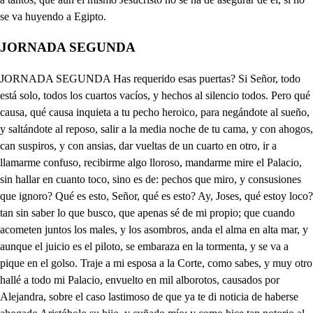
JORNADA SEGUNDA
JORNADA SEGUNDA Has requerido esas puertas? Si Señor, todo está solo, todos los cuartos vacíos, y hechos al silencio todos. Pero qué causa, qué causa inquieta a tu pecho heroico, para negándote al sueño, y saltándote al reposo, salir a la media noche de tu cama, y con ahogos, can suspiros, y con ansias, dar vueltas de un cuarto en otro, ir a llamarme confuso, recibirme algo lloroso, mandarme mire el Palacio, sin hallar en cuanto toco, sino es de: pechos que miro, y consusiones que ignoro? Qué es esto, Señor, qué es esto? Ay, Joses, qué estoy loco? tan sin saber lo que busco, que apenas sé de mi propio; que cuando acometen juntos los males, y los asombros, anda el alma en alta mar, y aunque el juicio es el piloto, se embaraza en la tormenta, y se va a pique en el golso. Traje a mi esposa a la Corte, como sabes, y muy otro hallé a todo mi Palacio, envuelto en mil alborotos, causados por Alejandra, sobre el caso lastimoso de que ya te di noticia de haberse ahogado Aristóbolo su hijo, y cuñado mío; y como hice tan notorio al mundo mi sentimiento, porque muchos maliciosos me acumulaban su muerte; yo pensaba que esto solo se quedaba, como dicen, aquí para entre nosotros; pero esta tarde al soltar las riendas de luz Apolo, despeñando sus caballos, en el Occeano undoso, siento que apriesa me llaman; salgo fuera, hallo a un propio con un despacho sellado del Príncipe Marco Antonio, en que me manda que al punto, depuestos todos estorbos, parta para Landicea donde se halla, y muy quejoso de las muertes, y crueldades, que me acusa el Reino todo, en que es forzoso el remedio, si no hay pruebas en mi abono. Piensa tú cual me hallaría leyendo tan rigoroso decreto, en que el menos mal para un Rey es el oprobrio. Pero como en estos lances es el callar mucho ahorro, disimulando la pena, y dando vado al enojo, doblo el pliego, callo el caso, y con cautela dispongo, y hecho voz, voy a otras coras; abro, pues, mis escritorios, tomo joyas, y dineros, que en los pleitos, y negocios es el dar la mejor prueba, y el mejor padrino el oro. Dispuesto así mi viaje, a mi cuarto me recojo, hallo llorosa a Mariana, y pensando (aquí me corro) que eran lágrimas por mí las que bañaban su rostro, me eché hidrópico a beber a las fuentes de sus ojos. Consuélola como amante, alágola cariñoso, hasta que el sueño hizo treguas entre amores, y coloquios. Quedó dormida; mas yo, que entre mis ansias zozobro, a hacer discursos me arrimo, y a desvelos me acomodo; que poco importa la pluma, y el descanso importa poco, si hay cuidados que atormentan hechos verdugos, y potros. Desvelado, pues, estaba, cuando con un rumor sordo siento que andan en la puerta, y de a poco rato oigo, que con secretos acentos, y mal pronunciado tono, me llaman: Ah Rey? ah Rey? y apenas, quién es? respondo, sobresaltado en el lecho; cuando dejándome solo en la mano este papel, huyó apriesa, sin ver como quien me llamaba confuso, y me avisaba piadoso. Lavántome de la cama, asustado me recobro: no digo nada a mi esposa, a tiento la espada tomo, requiero a oscuras la cuadra, abierta la puerta topo, salgo, y tuerzo la llave. busco una luz, y descojo el papel, y hallo mi muerte (luego verás lo que lloro, que si ahora me detengo podrá acabarme el ahogo.) Consulto todo el valor, mil discursos hago, y formo (si es que está para discursos quién está de penas loco.) En fin, como Rey resuelto, y atado como celoso, voy a llamarte a tu cuarto, y hago miremos curiosos pieza por pieza, la casa. hasta hallarnos aquí solos en este retrete: Ahora cierra esa puerta, y lo propio haré en esta. Vive el Cielo que estoy pasmado y absorto! Pon ahora aquí esa luz, y oye atento. Ya te oigo. Alejandra, vuestras quejas hemos visto, y las juzgamos justas. A Herodes hago llamar a Laodicea, donde asisto con mi campo. No sé co- mo librará, que aunque, aunque es mi amigo, es antes la justicia; y así por esto, como por vuestra hija Ma- riana, a quien deseo ver en estremo, por la admiración que causa su retra- to, procuraré daros gusto. Marco Antonio. ¿Que sienets, Josef, desto? Que es justísimo tu enojo, y que Alejandra te vende. Y no más? . Pues esto es poco? Ay Josel! mal discurres en mis agravios notorios, que unos tiran a la vida, y al honor ofenden otros; y cuando en las dos ofensas se halla un pecho generoso, la vida se deja a un lado, y cárgase al honor todo. Y así, aunque siento el agravio que contra mi suegra formo, (pues ya conozco que es ella la que ha escrito a Marco Antonio) aunque siento que procura quitarme por todos modos la fama, el Reino, y la vida, aunque siento mi desdoro, (que lo es grande para un Rey ir acusado a otro solio) aunque siento todo esto, todo es sentimiento poco, cuando ha heridas de la honra rabio abrasado, y celoso. Cómo? Oh de quién tienes celos? Aguarda, y sabrás el como: No ves que dice esta carta, que está Antonio deseoso de ver a mi esposa? . Sí. No sé como me reporto, y que por este respeto se holgará que tenga logro lo que Alejandra me acusa? Ya lo advierto, y ya lo noto. Luego es buena consecuencia, que enamorado, no solo querrá quitarme la vida, sino deshonrarme, y todo. No se sigue bien, Señor, te suplico, si no hay otro fundamento. . Haile tan grande, que eso es quien me tiene loco. Estando en Alejandría, donde Cleopatra, y Antonio hacen Corte los Inviernos, dados al regalo, y ocio; andando un día mirando por un salón espacioso ras, que que arrebataban los ojos, entró Marco Antonio acaso, y hablándome cariñoso, me dijo: Herodes amigo, aunque los retratos todos, que aquí de mujeres miras, son de la hermosura asombros, atiende, y repara en este, que con afecto curioso Cleopatra le estima en mucho, y yo en secreto le adoro. Dícenme que es una Hebrea, que se ha alzado con lo hermoso, tanto, que para Deidad la han de sobrar muchos votos. Amola, y no sé quién es, búscola, su patria ignoro, temo celosa a Cleopatra, callo lo propio que lloro. Y pues tú en Jerusalén, aunque es de hermosuras golfo, sabrás, claro está, quien sea la que es ídolo de todos, dime, dime si conoces esta beldad que te informo, porque yo me parta a verla, a costa de mis tesoros? Esto me estaba diciendo, mientras yo pasmado, absorto, confuso, muerto, sin alma, estaba vadeando ahogos, viendo era mi Mariana también retratada al olio, que la imaginé allí viva con dejarla entre vosotros. Como responder no pude, Antonio me miró al rostro, y viéndome demudado, y con muestras de celoso, qué sientes? (me dijo) y yo, que esta es mi esposa respondo, y sin decir más palabra, llorando a sus pies me arrojo, levántame con sus brazos, y dice con alborozo: amigo, si es prenda tuya, aquí acabó mi amor todo. Esto me pasó en Egipto, cuando fui a buscar socorros, ajusta ahora, y coteja los unos cabos con otros, y verás si es evidente cuanto temo, siento, y lloro. Válgate Dios por Mariana, y qué imperio misterioso tienes en mí, pues que siento estos celos como propios! Qué dices, Josef? . Que estoy discurriendo en tus negocios. Discurramos. Discurramos. Pascémonos un poco, y va de discurso. Temo pierda el juicio. . Si es notorio, que Antonio amaba a Mariana, y ahora escribe aquí Antonio, desea verla; no está claro, que podrá en son del negocio quitarme en Siria la vida, y alzarse con la que adoro? Bien podrá ser. Cómo es esto? vive Dios de un alevoso. Señor, reporta, qué haces? Con mi esposa vos, ni otro? Yo? Señor, qué es lo que dices? Vos a mí? . Prodigios toco: . mira que hablas con Josef. Ea, pensé que era Antonio: arrebátome la furia: no es mucho, que estoy celoso, y celos, si hacen infiernos, no es milagro que hagan locos: Pero volvamos al caso. Caso es harto lastimoso. pues, antes que le enjugue al Alba el Sol los sollozos, parto Josel, a morir, porque ir al pleito es lo propio con las sospechas que parto, y con los riesgos que topo. A Mariana te encomiendo, mi Reino en tus manos pongo; pero has de jurarme aquí por el Dios en quien adoro, que si yo muero o me matan (con harto dolor lo nombro!) me has de matar a Mariana, porque es la luz de mis ojos, y aún después de muerto yo, no me la han de gozar otros. Juraslo así? . Así lo juros hay caso más portentoso! Pues con eso iré contento; pero mira (aquí me ahogo) que conserves a mis hijos, pedazos del alma hermosos, el Reino. . Seré seal. Cuidarás por todos modos de mi Marlana. . Servirla tendré por mi mayor logro, pues merece su hermosura que a sus plantas. Cómo? cómo? finezas? . Señor reporta. Vive Dios, que de los hombros te he de quitar la cabeza. Mira, Señor. No me ahorro con nadie en tocando a honor. Tente, o perderé el decoro: yo soy Josef. Tú eres? baste, pensé que era Antonio. Señor, cuida de tu vida. Son los celos muy furiosos: vámonos a recoger, y en el tratado negocio, Josel, lo dicho, dicho. Serás muy servido en todo: de confusiones voy muerto. Y yo voy de celos loco. Si es que podemos ya un rato murmurar, Isabel mía, mientras tu ama, y mi ama se dan dos cardas de riñas, va de cuento, dime tú, pues ya sé lo bien que atisbas, lo que pasó en tu cuartel anoche, a la despedida. Habría por plato de ante requiebros de mantequillas, y serían las aceitunas cuatro zunvidos de abispas, porque Herodes, y Mariana son del amor una cisma, él muy diablo, ella muy Ángel, él celoso, y ella esquiva: y no dudo que haya habido una brava tropelía de celos, y remoquetes, con mil pesías, y por vidas. Ea, murmura también. Qué quieres, Lazaro, que diga? Serás la primer criada, que no sabe la cartilla. Mi Señora, esta mañana al pedirme las basquisías, la hallé tan hecha a las penas, y tan deshecha en las iras, que con ser atrevimiento me determiné a decirla, me díjese sus cuidados; y ella en llanto convertida como el Alba::- Aguardate, que aquesa pintura es mía. Viste al Alba entre las coles, que madrugándose apriesa, porque no la aceche el Sol setanda por las hortalizas; y el Sol quizás enojado, medio la noche fría salga a darle la camisa: y ella de ver que la ha visto desnuda llanto destila, porque él tenga que enjugarle llanto, y perlas todo el día? pues así Mariana: ea toma la heb