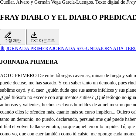
Cuéllar, Álvaro y Germán Vega García-Luengos. Texto digital de
Fray
FRAY DIABLO Y EL DIABLO PREDICA
수정 제안
TXT 다운로드
홈
JORNADA PRIMERA
JORNADA SEGUNDA
JORNADA TER
JORNADA PRIMERA
ACTO PRIMERO De entre lóbregas cavernas, minas de fuego y salitre, depósitos de alquitrán y de tormentos terribles: del Infierno, en fin, adonde no mueren los que mal viven, porque es su vida inmortal, si vida puede decirse, me has sacado. Y con saber tanto un demonio, pues rinde humanas sabidurías, secretos incomprensibles, sabe mágica engañosa, a tantos sabios difícil, los astrólogos desprecia; porque del trono sublime cayó, y al caer, ¿quién duda que sus astros infelices y sus planetas dichosos para asistir donde asisten, conocerían las causas y los secretos, pues rinden los más agudos ingenios y los más curiosos linces? ¿Qué filósofo no excede con argumentos sutiles? ¿Qué teólogo no iguala? Mas ¿qué me canso? que libres, aunque ignorantes, se saben salvar, pues vencen y oprimen tu valerosa cabeza, y nosotros, infelices, animosos y valientes, hechos esclavos humildes de aquel mesmo que nos puso estado tan infelice, le rendimos vasallaje. Mas si aquel Dios lo permite, si aquel Dios les favorece, cuando ellos menos le sirven, cuando ellos le ofenden más, cuanto más su curso impiden.., Quiero callar, a pesar del Infierno, que recibe mis roncos y tristes ecos en sus senos menos tristes. Pero volviendo a mi intento, con saber, como te dije, tanto un demonio, no puedo, declarando, persuadirme qué puede haber importado salir al mundo. Un humilde, cuando a la primer refriega que tiene llega a rendirse o salir herido, es cierto que le ha de ser muy difícil el volver hallarse en otra, porque aquel temor lo impide. Tú, que a la primera impresa, como del Cielo caíste a la tierra, estás cobarde; como lo pasado viste, eres demonio común, no eres demonio invencible como yo, que con caer también como tú caíste, me opongo cada momento, soberbio, atrevido y libre, a competir animoso lo que luego lloro humilde. Mas lo que quiero emprender escucha, que no es difícil; que, como mal comenzaste, cualquier empresa te aflige. No es tanta mi cobardía; di lo quieres decirme. Sobre mil montes de fuego donde mi fuerza infernal de las penas que padezco haciendo donaire están, me senté una noche oscura, digo noche, porque allá a cualquier tiempo es de noche, que es globo de oscuridad. Tomé el tridente en la mano y dije al cetro real, adornado de culebras que vomitan alquitrán: "¡Quién te viera en los humanos reyes!" Volví a reparar y dije: "Si veo a su lado con soberbia y vanidad tantos lisonjeros juntos y envidiosos, pues ¿qué más tormento quiero a los reyes, cuando cercados están de tantas fieras crueles que con más riguridad le ofenden y le persiguen con amoroso disfraz?" Púseme la real corona, que es sola corona real por ponerla yo en mis sienes, pero no por lo demás. Porque, en vez de los rubíes, que le dan belleza, igual sirven brasas, que es rigor y adorno de su frialdad. Por las verdes esmeraldas la culebra, el alacrán, el animal ponzoñoso que atormenta a otro animal; el luminoso diamante, que tanta luz le da allá, se vuelven bolas de fuego, que ni lucen ni arden más: quédeme solo en la silla, que yo le diera a gozar a todos cuantos diviso en el globo universal^. Tendí los ojos al mundo y comencé a reparar en aquellos que me sirven y en aquellos que le dan obediencia a Dios. Miré una casa principal y vía que un gran señor se condenaba por dar riqueza a los lisonjeros y al pobre riguridad. Mirando a partes dive