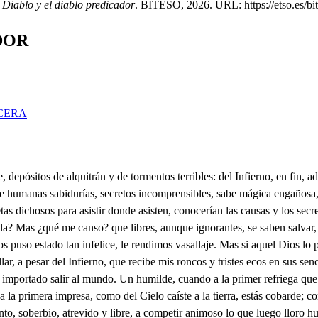
 Diablo y el diablo predicador
. BITESO, 2026. URL: https://etso.es/bit
DOR
CERA
rsas vi a otro señor matar, herir, forzar las mujeres, pero a aqueste no le dan castigo. Por otra parte, a un hombre vi castigar con crueldad y con malicia, porque era pobre no más. Vi al otro religioso hacer donaire galán del hábito que traía y viviendo a lo seglar. Vi a jueces sobornados, pero viles, castigar; aunque no es castigo humano de tal delito la paz. Vi a señores derribados y a pique de castigar a quien mató confianza, símbolo de necedad. Vi hipócritas que engañaban con capa de santidad al mundo, y mujeres vi cebadas en murmurar. Vi mercaderes metidos en el mundo, que es el mar suyo; mas no castigados, aunque les vieron hurtar. Vi logreros que sembraban el dinero acá y allá; mas era abundante el año, porque el más mínimo real vi que doblaban tres veces. Vi al sacerdote llegar indignamente a su oficio, torpe delito y maldad; pero al cabo de algún tiempo vieras que llamando están a las puertas del Infierno, que se abren de par en par, a recibillos a todos; llega el señor principal, el humilde, el caballero, el juez que sobornar se dejó; el que nunca dijo bien y siempre dijo mal; llega el hipócrita vil, el sacerdote incapaz de su oficio y el señor que fue a su rey desleal. Diles tormentos a todos en pago de su maldad, vengué en ellos mi impaciencia y mi rigor inmortal. Díjele a Dios, riguroso: "Señor: Aunque hagas más por el pecador, advierte, mira los que entrando van en mi poder; mira aquí cuan pocos llevas allá; si tres partes arrojaste de ángeles del celestial asiento al oscuro abismo, bien ves que se vienen ya; de cuatro partes que mueren las tres partes llevo, y más. Yo poblaré los Infiernos de tal suerte, a tu pesar, que me quite yo las penas para podérselas dar." Mas volví, y advertí luego que estaban de par en par las puertas del Cielo y vi que apriesa entraban allá muchas almas, y que todos entraban por la bondad y intercesión de Francisco, aquel del pardo sayal, aquel soldado animoso que contra el Infierno va tremolando vitorioso las armas de la humildad; soldados suyos también entraban tantos, que ya pensé que quedaba el mundo disierto. "i Oh, gran capitán! ¡Oh, serafín animoso! ¡Oh, centro de la humildad! ¡Nunca salieras al mundo o nunca en su alcázar real me criaras, Dios, a mí, para pasar tanto mal!", dije entonces, y atrevido dejé la silla infernal. Por horizontes de fuego trepé con riguridad sobre un dragón escamoso, harto ya de vomitar fuego, batiendo las alas, que ayudaban a avivar el fuego por donde iba. Llegué a la puerta infernal del Infierno, con tu ayuda, la mucha de mi crueldad. Rompí los fuertes cerrojos y los candados que están en las puertas que acompaña nuestro triunfante voraz. Salimos al mundo, adonde solo es mi intento estragar esta religión, que hace al Infierno tanto mal. En Italia estamos. Luca se llama aquesta ciudad; esta goza un enemigo, el más fuerte y más mortal mío de esta religión. Tú a este persiguirás, porque en Castilla también 'hay una grande ciudad, que es Toledo; aquesta es centro de la Santidad. En aquestas dos ciudades habemos de comenzar a perseguir a Francisco pretendiendo derribar su gente. Parte a Toledo, que, por la pena inmortal que padezco, por el fuego que dentro en mi pecho está, que si alcanzo esta vitoria con tu ayuda, he de formar una corona adornada de resina y alquitrán, para ponerla yo mesmo en tu cabeza real. Tu inten