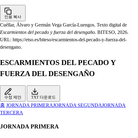
인용 복사
Cuéllar, Álvaro y Germán Vega García-Luengos. Texto digital de
Escarmientos del pecado y fuerza del desengaño
. BITESO, 2026.
URL: https://etso.es/biteso/escarmientos-del-pecado-y-fuerza-del-
desengano.
ESCARMIENTOS DEL PECADO Y
FUERZA DEL DESENGAÑO
수정 제안
TXT 다운로드
홈
JORNADA PRIMERA
JORNADA SEGUNDA
JORNADA
TERCERA
JORNADA PRIMERA