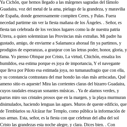
Ya Cichón, que hemos llegado a las márgenes sagradas del fámolo Guadaira, voz del metal de la ama, pielago de la grandeza, y maravilia de España, donde generosamente compiten Ceres, y Palas. Fuera necedad partirme sin ver la fiesta mañana de los Ángeles. . Señor, es fiesta tan celebrada de los vecinos lugares como la de nuestra patria Utrera, a quien solemnizan las Provincias más extrañas. Mi padre ha gustado, amigo, de enviarme a Salamanca ahoraal fin ya partimos, y prodigios de esperanzas, a granjear con las letras poder, honor, gloria, y fama. Yo pienso Obispar por Cristo, La virtud, Chichón, ensalza los humildos, esa estima porque es joya de importancia, Y el navegante que lleva por Piloto esa estimada joya, no tumanaufragio que con ella, y su constancia contrastara del mar hondo las olas más arriscadas, Qué ameno sitio es aqueste! Mira las corrientes claras del bizarro Guadaira, cuyos raudales ensayan sonantes músicas. . Ya de alamos verdes, y parras miro sus cristales prosos que en la margen, y la playa murmuran disimulados, haciendo lenguas las agues. Muros de queste edificio, que de Temblarios su Alcázar fue Templo, como pública la información de sus armas. Esta, señor, es la fiesta con que celebran del alba del sol Cristo las grandezas esta noche alegre, y clara. Dices bien. . Con alegría toca al arma, en vez de cajas, A dando al viento acentos dulces una tropa de campañas, Estandartes de la torre son las banderas del arma, pífanos, las chirimias, y los cobetes, las valas, y con regocigo empiezan a dar todos la baralla, quieres que a rezar entremos? Sí, Chichón aunque mañana volveremos más de espacio; vámonos ahora. . Aguarda, que vienen aquí dos soles, dos auroras, dos muchachas, dos diamantes, dos estrellas dos cometas dos rapazas, cuya pompa, cuyo brío, rumbo, armosura, y gala, están brindando al deseo. s. Margarita. . Prima Laura. Qué te parece la fiesta? Muy bien. hermosura extraña; vive el Cielo que es un Ángel. Las forasteras me agradan. Quereisme por forastero escucharme dos palabrar? A qué proposito? . Ay. Cielos! a que os tengo dada el alma con razón, señora mía, con razón dama bizarra, A esta fiesta de Alcala, fiesta de Ángeles la llaman, pues estando vos en ella Ángeles hay. . Ay que gracias es más que eso? . Ingrata sois: no merece mi turbada alma desdén semegante. Advertid que si sois alba, mis ojos serán las nuves que vertirán perlas tantas, que os excusarán el dar bello aljófar a las plantas. Si sol, yo seré la Luna que os seguiré . Mal compara; que la Luna tiene cuernos, y esto de cuernos no agrada. Muerto estoy, aunque os parace que estoy vivo. como habla si esta muerto, Caballero? Quién lo mete en eso? . Laura vámonos de aquí al instante. . Recelo alguna desgracia. Quién puede lo ha preguntado, y quien sabrá a cuchilladas, castigar atrevimientos, y atropellar arrogancias. Pues sea lengua el acero que obra más quien menos habla. Hemos de reñir los dos? Natural soy de Vizcaya, adonde el hierro se cría; pero le temo con tanta vehemencia, que me voy por no verlo. . Dónde? . A casa. Sois un Lacayo gallina. El decir Lacayo basta, que el gallina se le suple. Adiós valiente. . Adiós mandria; por Dios que ha andado discreto, porque yo no tenía gana de reñir, de ningún modo. Re lámpago? . Qué me mandas? Relámpago? . Tronar quiere pues los relámpagos llama. Diste muerte a tu contrario? No amigo; porque en la plaza, como había tanta gente me evitaron la venganza. y lo que más he sentido es no conocerle; ay, Laura, tus sin razones son muchas: muerto estoy. . Pues cómo hablas si estás muerto, y te espantaste que el otro muerto hablara? Cielos, esto consentís? Estás, herido? . No, Laura me ha muerto, amigo, de celos, Es una grande bellaca. Vamos a verla, y a ver los fines de mi esperanza, que ya se acabó el amor, ya para mi acabó Laura. E la se burla, y me aflije; ella me aflige, y me engaña; ella me engaña, y da celos, me da celos, y me mata, Me mata, y me dele pera, me desespera, y a caba con traiciones, y desprecios; y así entre desdichas tantas saldré al monte, saldré al campo, a la selva, a la montaña, y con quejas con suspiros, con pelares, y con ancias, oirán los brutos mi afrenta, y los Cielos mi desgracia. Vámonos presto de aquí a tomar justa venganza del agravio más injusto, y la traición más tirana. Ya voy delante, pues eres trueno, señor, contra Laura. . Qué os pareció la fiesta? Para mí, ay Carlos mío, fue molesta; pues dan por ti mis ojos lugar al llanto, rienda a los enojos. Buena estuvo a fe mía, Es común alegría, en la Villa, señor, todos los años. Quién le pudiera dar los desengaños de sus celos (ay, Cielos!) notengas, Carlos mío, injustos celos, Quéntame, Laura, todo lo que viste. Ya te obedezco (ay, triste!) Fuimos mi prima, y yo, esta noche, que ausente el rojo coche por la muerte del día en cerúleos alcázares dormía a recer a la Reina soberana de los Ángeles, luz de la mañana, Aurora refulgente, y Madre del Criador Omnipotente, Las calles adornaban luces, que a las estrellas imitaban: estrellas (dije bien) pues toda era la Villa ilustre una luciente esfera, sino fue que cortés el firmamento a Alcala le prestó su lucimieto; y es cierto, pues entonces no huía, que es señal que prestado le tenía. En la plaza sonoros Ministriles con acentos sutiles armonía en los aires esparciendo de clarines responden al estruendo, tan del Cielo retrato fue la plaza aquel rato, que muchos flaqueando en la memoria presumieron que estaban en la gloria, La torre, Cielo hacían luminarias, o estrellas que lucian con pompa tan brillante que afrentan de Faero rojo el turbante rayos, coheres, o cometas fueron los que escalar el viento pretendieron, canoros instrumentos suspendían los vientos. solicitarán vulgares alegrías, y sin mirar del rojo Apolo el coche diafue luminoso aquesta noche. Entramos, y el Convento elegraba, señor, con un contento, la Iglesia parecía despojo de Ceilán, prisión del día, Las capillas hermosas, Palestras se miraron primorosas de riqueza, y desvelos, y en breves globos mucho de los cielos En la mayor capilla se miraba no el Mauseolo, o maravilla Gelaba de apocrifas historias, sino un Euina de luces, y de glorias, un promontorio excelso, un obelisco de rayos, o de luz ardiente, un risco de soles rodeado, de exa aciones saeras ilustrado. El solio de María dando soberanía en un caro triunfante, vestida de pirogo, y de diamante, tan grande es la hermosura que en la evidencia pura es ciego, y vengando a tiento (aún el más animado entendimiento) que cree, viendo allí tan tos primores, y del arte agudezas superiores, lucimiento grandeza, disposición, riqueza que fueron excedidos de este Mayo, flor a flor, luz a luz, y rayo a rayo. La forastera gente con aplauso, si bien no suficiente mil cantos entonaban y mezclados andaban las damas, y galanes, participando airosos adamanes, que en este alegre día el deleite venció a la cortecía, en la excella capilla Le du caía del sol, o Octava maravilla, fabrican dulces ecos; y en los concabos huecos con acento suspenden alternante al que con él Tridente fulminante el mar escandaliza, y uinas de nieve con zafiros frisa. Referir los adornos, los bordados de sonumerables cifras recamados, las libreas galantes, las repetidas copias de diamantes, el confuso tropel, la bizaría, la ostentación, estruendo, y gallardía, no me atrevo, que es mucho para escrito, a mejor Coranista lo remito; y aún no podrá sumar grandeza tanta el que más se adelanta ingenio presumido, estudio prevenido, estilo levantado, que es fuerza en tanta mar salir a nado, Y así yo absorta, dudosa, en mudecida, cobarde, suspendida, temo, recelo, dudo, con voz inútil, con ingenio rudo, con desmayado acento, llena de admiración, falta de aliento; porque a tan grande gozo a ta gran hecho todo el campo del orbe es campo estrecho Dios te guarde Laura mía, que con esta relación a mi triste corazón Saa le has dado mucha alegría. Guárdete padre, y señor el Cielo como desea tu esclava. A las dos os vea (raros prodigios de amor) esta cansada vejoz en el estado que aguardo: yo me voy, hijas, que tardo, as, El mío tu gusto es. Ya se fue tu padre. . Ay, Cielos yo estoy muerta, Margarita. Qué me dices? qué me quieres? que sientes? . Ay, prima mía, cual estará Carlos, di, si celoso solicita su venganza por dejarme. Jesus! pues eso imaginas? amor ver dadero es roca en el mar de amor metido; que aunque la contrasten olas; de celos, penas, o envidias, nunca se deja vencer, que al fin, Prima, se averigua la verdad. . Temo su enojo. No temas, tu pena alivia: rabiosos celos, qué es esto, que me abrasan vuestras imás? adorando estoy a Carlos, y dando cotra mí misma con sejos. . Amado dueño, sino mienten tus caricias, perdona que sabe amor, que no ha sido culpa mía. Gallardo era el forastero. No le mientes por tu vida; mal haya el laroz caballo que le trujo a nuestra Villa. Pluguiera a Dios, que la sierra, muro de aquesas orillas, midiera al venir, y fuera su sepulcro Guadaira. Mal haya la hora en que vino. Mal haya. . Detente, prima, adondo vas tan furiosa? qué culpa tiene? . I finita, pues ha causado mi enojo. La hermosura convida a cualquiera atrevimiento. Por tu vida que me digas qué importa que un furastero con hálagos, con caricias, sabrolas quejas de amor verdaderas, o fingidas. Llegara a hablarnos a caso si viera Carlos por dicha que le respondieras, fuera justa queja. . Ay, Margarita, que es mi Carlos muy celoso. Calla Laura, no te aflijas. No sabes lo que es querer, y así mi pena te admira. A quién adoras adoro, a quien quieres, quiero, prima; mas que tú sé querer bien: canta un romance Belisa para divertir su pena, su cuidado, y su fatiga. Yo lo hiciera; pero viene Carlos. . Qué dices, amiga? Que él, y Relámpago están en el jardín. . Adiós, primas desenójalo tú sola, que yo me voy por espía por si viniere tu padre. Si acaso viniere, avisa. Calos míos; decid cuando castarán vuestras fatigas, (. Belisa apártare aquí, que quiero ver escondida sus extremos. . Este es el jardín de Laura, mira l