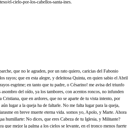
eso/el-cielo-por-los-cabellos-santa-ines.
usas a musarañas. Cabales hago, y enteros los versos, bien los me di: mi dieran ojalá así, su vino los taberneros, So Poeta singulan, tanto que a oír oreja, di por consonante oveja, que sé consonantear: Y aún ayer tuve un arrojo, con tan raro desconcierto, que al cielo le llame tuerto, porque el Sol no es más que un lojo: Y aunque la Luna retrata otro, no me satisfizo, que al fin es ojo postizo la Luna, todo de prata. Haciendo mil liras ando, con vena tan singular, que sé muy bien deliriar, donde quiera, como, y cuando. Mas ya dice está señal, que ha llegado su hermosura, dejo agora la pintura, pues viene el original. Aunque pobre, esta fineza estime tu Majestad, que es esmalte la humildad del oro de la grandeza. Notable confusión! posible es que estos villanos a los Césares tiranos den solo la adoración! , , . De nosotras no hace caso: Sea bien venido nuestro Emperador, la la gloria de Roma, del Cristiano horror. De palmas, y olivas le ofrezcamos hoy coronas, que afrenten los ruyos del Sol. Sea bien venido, En nombre de los zagales de estas Aldeas vecinas, cuyos pies, piadoso el Tiber; besa con labios de risa: Coronadas de amarantes, de laureles guarnecidas, queremos, señor Angusto, que os sirvan de alfombras ricas, u doseles, donde os demos por todas la bien venida: porque los miunfos de un pobre, solo en afectos se libran. Cielos, no es aquesta Inés! ya se comienzan mis dichas! Corto anduvo el labrador, bella mujer. . Peregrina. Ay de mí! si es ilusión de la ciega fantasía! Pues que ya sé tu nombre, en quien del cielo se cifran tienes tanto de divina, mucho la acción agradezco; levanta del suelo, y mira, que a una deidad como tú, se agravia cuando se humilla. Mire, señor, que so Libia, y es estotra Emerenciana. A las dos mi afecto estima también, levantad del suelo. Nadie con Ines compita. Posible es que soy Cristiana! posiblé es que tengo vida! El que alli rendido yace, si no mienten mis noticias, es Cabeza de la Iglesia: esto veo! hay tal desdicha! Así, ay de mí! la Cabeza de la Iglesia se autoriza! Así el Sagrado Piloto de su barca; estoy perdida! Nacar parece que vierten sus dos rosadas mejillas. Él no responderte ahora, su honestidad acredita. Ha, Linarco, no quiesiera que el César. . Ya desvarías. Es hermosa Ines. Tan presto te hacen los celos cosquillas? necedad. . Hermosa, Ines, que te suspendes? qué miras? Pide, que por mi Corona, y aunque el Imperio mi pidas será tuyo. . Gran, señor, advierte, si bien lo miras, que es mucha voz me silencio, y si no le significan los labios, viendo mi afecto, sin explicarte te explica. las partes, pues siendo humana, . Es como hermosa discreta. Ya Febo la frente inclina, porque pretende bañar en el mar sus trenzas rizas, triunfante carro te espera, y Roma glorias festivas te apercibe. . Vamos luego: y este Anacleto, que aspira a ser más que nuestros Dioses, pues que no les sacrifica, y porque también fue causa de que Decio, a quien quería tanto, despeñado fuese en los montes de Sicilia: Decio, que era de Cristianos la más sangrienta cuchilla; es bien que uncido en el carro, adonde los brutos ligan, sea el Cristiano escarmiento. Quien tuviera tanta dicha, q