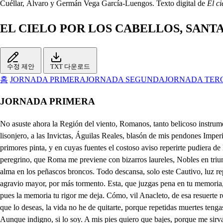
Cuéllar, Álvaro y Germán Vega García-Luengos. Texto digital de
El ci
EL CIELO POR LOS CABELLOS, SANTA
수정 제안
TXT 다운로드
홈
JORNADA PRIMERA
JORNADA SEGUNDA
JORNADA TER
JORNADA PRIMERA
No asuste ahora la Región del viento, Romanos, tanto belicoso instrumento; mi vencedor Ejército no marche, no retumbe el clarín, no gima el parche, que no le agraden, por un rato quiero, caricias del Fabonio lisonjero, a las Invictas, Águilas Reales, blasón de mis pendones Imperiales. Y pues hacen de luz tantos ensayos, solo al sol de mi ardor beban los rayos; que en esta alegre, y deleitosa Quinta, en quien sabio el Abril primores pinta, y en cuyas fuentes el costoso aviso reperirte pudiera de Narciso, pretendo descansar, porque me oprime el Sol, que de su ardor rayos esgrime; en tanto que tu padre, o Césarino! me avisa del triunfo peregrino, que Roma me previene con bizarros laureles, Nobles en triunfantes carros. Ya el paso tu Escuadrón ha suspendido, ya el clarín no es asombro del oído, ya los tambores, con acentos roncos, no infunden alma en los peñascos broncos. Todo descansa, solo este Cautivo, luz repetida de gastada vela, que en parasismos a más vida anhela; salamandra Cristiana, que en ardores, que no se aparte de tu vista intento, por agravio mayor, por más tormento. Esta, que juzgas pena en tu memoria, tengo yo, Cesarino, por más gloria: De mi vista no dejes apartarle, que aún lugar a la queja ha de faltarle. No me falta lugar para la queja, pues la memoria tu rigor me deja. Cómo, vil Anacleto, de esa resuerte respondes? . Porque no temo la muerte; acaba de ser ya de mi omicida, darasme en breve muerte eterna vida. somos yo, Apolo, y Marte. Ahora que lo deseas, la vida no he de quitarte, porque repetidas muertes tengas no más con mirarme: Llega, Cristiano, a mis pies. qué crueldad! . Llegaa humillarte: No dices, que eres Cabeza de tu Iglesia, y Militante? Aunque indigno, si lo soy. A mis pies quiero que bajes, porque me sirvas de alfombras, y porque te desengañes, que del mundo las Cabezas Para que mejor la palma a los cielos se levante, en el tronco menos fuerte le ponen un peso grave; mas al paso que la humillan, suele también levantarse, llegando a tocar sus puntas la misma Región del aire. Débil palma soy, cargada del peso de mis pesares, y cuando abatirme quieres con repetidos ultrajes, mas llegas a sublimarme, porque más glorias así de tus sinrazones salen. Eso de las tiernas palmas escriben los Naturales; pero en ti, tronco caduco, no te parezca muy fácil. Aunque Anacleto me ofende, . porque ya llega tu padre. también quisiera excusarle. el rigor, y esta piedad no sé de que causa nace en mí, mas es desvarío. Escucha, Linarco, aparte. Invicto Diocleciano, asombro siel del bárbaro Cristiano, por quien la ilustre Roma tantas Naciones invencibles doma, sellen mi boca iguales Declara tu pensamiento, mas me engrandeces entonces, di lo que quieres. . No sabes, que está de Ines es la Quinta, donde es entre flores áspid, y que soy de su hermosura seis años ha fiel amante? Sé muy bien que te aborrece, olvida virginidades. Vamos a verla. . No puedes, Yo le perdonara ahora el contento de mirarle, por el gusto que me quita en ver la beldad de un Ángel. ogrion las huellas de tus plantas Imperiales. Oh Perfecto, de Roma siel columna; p en quien carga, y no pesa mi fortuna, llega a ceñir mis brazos, serán de la amistad eternos lazos. Cómo vienes, señor? . Con mil despojos, ganados a los míseros enojos del pertinaz. Cristiano. El Orbe es corto a tu Cesarea mano; perdonadme, señor, que son prolijos en los padres, afectos de los hijos: Llega, hijo, que a