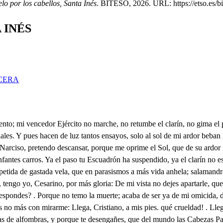
elo por los cabellos, Santa Inés
. BITESO, 2026. URL: https://etso.es/bit
 INÉS
CERA
guardas? ya, Cesarino, en abrazarme tardas. Bésar tu mano espero. Con los brazos la mano darte quiero. Qué galán! qué alentado! con verle mi vejez se ha remozado; no me acuséis ahora de prolijo, hasta que como yo tengáis un hijo. L. A risa me proboco, el viejo de esta vez se vuelve loco, obe Ay, soberana Ines! desdicha fuerte! que esté en tu Quinta, y no pueda verte! Por los dos, que en la gloria que conquisto, arruinada he de ver la Ley de Cristo: el Cielo no lo quiera! entrañas tiene de silvestre fiera, Y porque veas que esta gloria empieza, este esclavo que ves es su Cabeza, este Anaclero es. . Da claro juicio, que ya se desmorona el edificio de la Iglesia Cristiana, pues tiene tan caduca barba cana. . Un festivo rumor suspende el viento. Parece de rústico instrumento; los Serranos serán de estas Aldeas, porque su amor en sus afectos veas. Cuál es el Emperador me digan luego, que quiero habrarle agora el primero? Yo soy. . Llegad, labrador. Pardiez, no sé si lo crea, aunque ya me diz que es él esa cresta de laurel, que la frente le todea: Yo soy. . qué extraña simpleza! Creí que hombres semejantes eran de prata, y diamantes, y a la he que de una pieza a entrambos mos hizo Dios; solo me lleváis ventajas en aquesas zarandajas, que os dio la fortuna a vos. Aparta, necio. . Dejalde, que de esta simpleza gusto. No intentes darme disgusto, que so Batín el Alcalde. A qué venís? . Su Insolencia, mal dije, Paternidad; su merced, su Jamestad, subes, su perlinuitencia. Como digo de mi cuento, ya sabe que so Batín, vino a la noticia en fin del rústico Parlamento, ca qui descansar quería, y las mozas de lugar la vienen a festejar. Mas diga, por vida mía, porque mata a los hermanos Cristianos, no tien razón, porque al sin hermanos son suyos también los Cristianos? Cómo tienes sufrimiento para oírle? . Si sopiera, que so Cristiano, que hiciera? Como digo de mi cuento, con muchas palmas ramor. el suelo le han de entamar, cual si hueran a adornar el de Chisle; y el Deus Amor. De Chiple, y samos dirás ya está, señor, importuno, para con Dios todo es uno, aunque me remiembre más. Desde aquí se escocha el son, y aunque palmas muchas, de ellas caen, traen, por parecer doncellas, perjeno que no lo son: Mas viene entre todas una, que la fror del Abril es, su propio nombre es Ines, que no hay como ella ninguna. Vive retirada aquí, dempués que el padre murió, y aunque más la chero yo, ella no me chere a mí. Acompañala su hermana, que también hermosa es, mas con la beldad de que es toda hermosura espabana. Descalza la vi en la huente, y al pie breve, por mi mal, cuatro puntos de crista! la calzaba la corriente. Ardían en mi mil fraguas, al tiempo que de envidiosas, unas a otras furiosas, se rempujaban las aguas. Yo admirado la miré, y dije con desvarío, o quien fuera huente, o río, para besalla aquel pie! Vídome, y de adonde estaba corrida al punto salio; pero quien más se corrió fue el agua, pues la dejaba. Escapose como un potro, las frores blancas ajando, y al huir iba pisando. un branco jazmín con otro. Y yo en la arena que toca su huella vi, y la bese, porque adorde puso el pie, fue gloria poner mi boca; pero miento, que su pie era tan breve, que allí, aunque más lo pretendí, huella que besar no hallé. Si mi frema no le inquieta, pintarla quijera yo, porque ha de saber que fo un rediculo Poera, hago seguras extrañas cuando quiero enquillotar a Apolo, y todo es llamar mis M