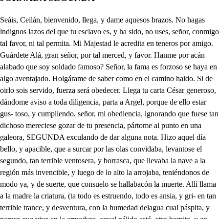
Seáis, Ceilán, bienvenido, llega, y dame aquesos brazos. No hagas indignos lazos del que tu esclavo es, y ha sido, no uses, señor, conmigo tal favor, ni tal permita. Mi Majestad le acredita en teneros por amigo. Guárdete Alá, gran señor, por tal merced, y favor. Hanme por acán alabado que soy soldado famoso? Señor, la fama es forzoso se haya en algo aventajado. Holgárame de saber como en el camino haido. Si de oirlo sois servido, fuerza será obedecer. Llega tu carta César generoso, dándome aviso a toda diligencia, parta a Argel, porque de ello estar gus- toso, y cumpliendo, señor, mi obediencia, ignorando que fuese tan dichoso mereciese gozar de tu presencia, pártome al punto en una galeora, SEGUNDA exculando de dar alguna nota. Hizo aquel día bello, y apacible, que a surcar por las olas convidaba, levantose el segundo, tan terrible ventosera, y borrasca, que llevaba la nave a la región más invencible, y luego de lo alto la arrojaba, teniéndonos de modo ya, y de suerte, que consuelo se hallabacón la muerte. Allí llama a la madre la criatura, (ta todo es estruendo, todo es ansia, y gri- en tan terrible trance, y desventura, con la humedad delagua cual páspita, y parece que vive en la armadura, aquel pálido está, otro bomita, y en tempestad tan peligrosa, y brava, a todos solo yo los consolaba. Árbol no queda, jarcía, ni trinquete, flámula, cuerda, vela, ni matoma, que no se corta todo cual promete, a Meca irá a donde está Mahoma, no hay Piloto, temero, ni grumete, que de izar, y botar no se desloma, que en lance tan terrible, y tan furioso, mucho más que esto llega aser forzoso, no hay quien se entienda con la bata- hola, y griteria desde proa a popa, múdase el aire, y otra vez se arbola el lo que a tes se quitó con tanta tropa de cuerdas, de carruchas, era sola causa bastante, y luego tanta ropa, a turbar al más sabio marinero en tal tormenta, y huracan tan fiero. Pasa la noche, y cuando el Alba borda d escarcha el agua, y dicristal vistoso en una isla nuestra nave aborda, en un brazo de mar todo espumoso, la más gente del agua sale sorda, de aquel tan fuerte trance riguroso, tal compasión a todos le causaba, que apenas uno a otro se miraba. Pasada ya del todo la borrasca, viendo bonanza ya, el Piloto bota la nave, y de la tierra desatasca, y con velocidad el agua azota, con uno, y otro remo, ya no hay basca, suspiro de ninguno, porque agota el bien presente al hombre la memoria, como afirma el adagió con la gloria. Llego pues a tu playa cristalina, e le guarnece un margen tan hermoso, de verdes ramos toda la marina, llega a ser cada uno tan vistoso, que mirarlos es cosa peregrina, según cada uno es de presuncioso, mas con decir que son de tu regalo, basta echarse dver si es bueno; o malo Acompáñale allí a lalgulondrina. la tortola viuda, el estornino, canta allí la chicharra campesina, el Ruiseñor de canto peregrino, ya al sirgüero, la alondra repentina, el grillo canta; el gorrión malino, en saliendo que sales te hacen salva, tarde de noche, o al reir de salva. Azucena no queda, ni junquillo, así rocandial como amarilla, violetas, apio, ruda, ni tomillo, el narciso, el jazmín, la maravilla, o ya cardeno lirio, o ya amarillo, y toda campesina florecirla, que no crie Amaltea la excelente, para tejer guirnaldas a tu frente. No queda en él, ni fiera camposina, comó llegue a pacer a este apenino, o doméstica sea, o serpentina, ya el conejo que vive en el espino, ya el jabalí, la liebre montesina, todos los animales que contino nacen en este prado luminoso, te rinden parias como a poderoso. Mas perdona señor, que me he salido de la materia, solo la ha causado la voluntad tan grande, que he adquirido de servirte, de ser tu esclavo errado, preguntasme del modo que he venido, y a soar, y ensalzarte me he exaltado, no lo tengas a mal, pues que se advierte que mi culpa no fue, si no tu suerte. Digo pues, que te traigo a tu servicio docientos Moros, que a lo que imagino, el que es más fuerte, aquese más propicio vienen Ganzules, vienen Sarracino, ilustrando valor, y de ejercicio Mostafa, es linaje Granadino, soldados valerosos en la guerra, (ra. así en la mar, señor, como en la tier- Diez adargas famosas Granadinas, diezcabarlos, entre ellos un morcillo fuerte Andaluz, tres cotas acerinas, un capellar bordado en amarillo, de perlas, y oro, piedras diamantinas, acerado Afrícano un buen cuchillo, que ha segado más cuellos dCristianos. que llega a haber bonetes Africanos. Perdón pido, señor, a vuestra Alteza, de llegar a ofrecer tal beneficio, con tan pequeño don, con tal proeza, echase échase bien de ver, y da ello indicio, que no es como merece tal grandeza, recebirás, señor, este servicio, Dadme, señora, esa mano. como de mí, que soy pobre vasallo, y indigno, a servirte, siervo me hallo. Aqueste es mi viaje, y mi partida, honor de la Africana gente Mora aquesta llega a ser, pues mi venida, mi dicha, gran Monarca, se mejora, en servirte ya tienes prevenida mi vida, aquí en ella manda ahora, pide, ejecuta, has César Augusto tu voluntad, señor, y en fin tu gusto. Mucho gusto me habéis dado en oiros, y agradezco el presente, y así os ofrezco desde hoy andéis a mi lado; mi Camareto mayor seréis, Ceilan valeroso, que en tal soldado es forzoso premiar persona, y valor: . en una Cristiana bella tuve este bizarro Marte, de que fue su muerte parte no goce mi Reino hoy ella. Indigno me honráis, tanto favor no merezco. Bueno está, yo gusto de ello. Callo pues que lo mandáis. Habla, Alfimira, a Ceilán, Yo no llevo cosa alguna, no te parece galán? si no es que también lo excusas, y de los desdenes usas de aquel tiempo ya pasado, que de ti fui despreciado, su talle, y cuerpo le abona; no tiene baena persona? Puédeso en mis ejos ver, . si es que lo dan a entender, guardando todo decoro, es el más bizarro Moro que Argel hoy llega a tener. Dadme, señora, esa mano. Seáis, Ceilan, bien venido. y indigno, a servirte, siervo me hallo. Humilde, perdón le pido a tu admirable beldad, hablando a su Majestad, no reparé divertido: . si acaso discreta eres, trocarlo, Alsimira, puedes; el perdón me conceded, si es, señora, que gustáis; . ojuelos, que me matáis, amor el arco tened. Vamos, porque a descansar vaya Ceilan, que es forzoso. El cautivo venturoso desde hoy me puedo llamar. Hay hijo del alma mía; . ahora callar conviene, que gran persona que tiene, aquesto ausente tenía. Llevo el corazón de suerte, que no sé si voy en mí, después que a ese Moro vi, yo voy, Celima, de muerte. Yo no llevo cosa alguna, que en todo suy desgraciada, quién vio tan feliz jornada? sin lacayo es mi fortuna. Sus hazañas arrime el gran Plutónico, haga lo mismo pues el fuerte Hermo- crates, arrimelas también Virgilio Hipocrates, Cicerón le acompañe con Ironico. No hable palabra Homero ni Platonico, Galeno Masarias calle Enocrates, Ovidio Quidio quede mudo con Hipocrates. todohasta ahora ha sido macarronico. Yo empiezo ahora a ser el Astrólogo; pues que vengo a hacer tal bizarría: aquesta hazaña escriba Crisologo, Pues por mi amo vengo a Berbería, más para que razones epilogo, más gente sueña aquí de Moreria. Moro, y Cristo habéis jurado. Que descanse Celín dile es forzoso, presúmese de aquí que en mí no mira, que más que muerto estoy por Alfimira, clavel, sazmín, narciso, cielo hermoso Mas que Elena en beldad, o venturoso el que a gazantal don, o bien aspira, mas de tal pensamiento te retira, amor, amor, que es caso peligroso, No importa más mi fe? caso es bienlla yel hacer otra cosa es gran vileza, (no, abrasome por ti, sol Africano. Basta Cupido, basta, que es bajeza, porque ella Mora es, y yo Cristiano, y es primero mi ley que su belleza. Hay desdichado de mí, quien fue quien me metió aquí hoy como si fuera burra, de palos llevo una zurra, de las más lindas que vi. Cierto está, y averiguado, si me llegan a hallar, que a salir, a buen librar, he de salir empalado. Mal haya quien me parió, que si parido, no fuera, muy cierto es que no viniera a buscar a mi amo yo. Bien lo dijo mi viejo amo, y no lo quise creer, luego me han de conocer, es cierto, por el reclamo. Quién es quién hablaba aí? no me responde quién es? Es un Moro Ginonés. Esa, es linda necedad. Voto a Cristo que es verdad, que se puede echar de ver. Moro, y Cristo habéis jurado. Juro a Dios que yo lo he echado muy lindamente a perder. Acabad ya, que me voy notablemente enfadando. El que se va, y oliscando, está ya eseto, y yo. Acabad, no respondéis? Muy grande priesa tenéis; en Griego le hablaré, porque él no me entenderá; y de esta suerte será, cierto que me libraré, bululubirlie birlos, quirlinquipas balutraque, yo soy el Griego suma que, san Herman, san que se yo. Aquesa es lengua Africana? No es si no sangarriana engerta en Grieto, y Latino; por lo menos no dirán que estos bocables están calificados con vino. Si no me engaña el deseo, es Morinillo el que veo, y con lo que más lo entabla, los disparates que habla, Mi amo es, no hay que dudar, mas quiero disimular. Marinillo. Qué modo es ese de hablar? queréis que os mánde empalar? Deja quimeras borracho. Dando me vas mucho empacho, mas aunque empacho me des, dame a besar esos pies. Levanta, dame un abrazo. Uno no más, lindo paso, no me contento con dos. Fue una carta mía allá? Pues por ella vengo yo, y un arráez nos la llevó. Y mi padre cómo queda? Mira como quedar puede, sin ti, y con tal soledad. Y qué hay de aquel tirano? que don Pedro no es tu hermano, ya en la otra vida está, no hay si no dejarlo allá. Cómo no? de qué manera? Sabrás, señor, que hijo era del capataz del cortijo, porque de señor el hijo el capataz lo ahogó, y de miedo el suyo dio, que don Pedro llega a ser: Llegó el viejo a fenecer, y así escrito lo dejó, yendo luego en un caballo, en el suelo lo arrojó, y del golpe feneció. No me deja de pesar, que con él me había criado, aunque me quita el cuidado de llegarnos a afrentar. Dónde ese vestido hallaste? Fuy a Tremecen a buscarte, y viendo un galgó nadando, y a lo zaino preguntando, por ti raspé al espartillo el presente vestidillo. Nota