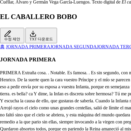
Cuéllar, Álvaro y Germán Vega García-Luengos. Texto digital de
El c
EL CABALLERO BOBO
수정 제안
TXT 다운로드
홈
JORNADA PRIMERA
JORNADA SEGUNDA
JORNADA TER
JORNADA PRIMERA
PRIMERA Extraña cosa. . Notable. Es famosa. . Es sin segundo, con mil razones el mundo la tiene por admirable. Mirad bien, que os certifico ques milagro extraordinario, ver el rostro de Lotario en el retrato de Henrico. De la suerte quen la cara vuestro Príncipe y el mío se parecen en el brío, y en el talle. . Cosa rara. Y en la boz. . Váleme Dios. Para mostrar su grandeza, los formó naturaleza en una estampa a los dos. Por eso a pedir envía por su esposa a vuestra Infanta, porque en semejanza tanta haya ermandad. Y honre a Ungría. Hónrase Ingalaterra, su Rey, y sus gentes todas. Ruego al cielo, quen sus bodas se alegre el cielo, y la tierra. es bella? ca Y dime, la Infan es discreta sobre hermosa? Tú me preguntaste cosa que nadie puede saberla. Luego es verdad que lo ohí, y la fama ha pregonado, de que ninguno ha llegado a verle la cara? . Sí. Y escucha la causa de ello, que gustaras de saberla. Cuando la Infanta nacio tuvo mal parto la Reina: Y fue una noche tan triste que orror daban sus tinieblas: sus vientos, miedo, y asombro, y sus relámpagos pena. Arrojó rayos el cielo como unas grandes centellas, salió de límite el mar, estremeciose la tierra. Los aires desenfrenados llevaron casas enteras, echaron piedras los montes, las nuves granizo, y piedras. Y en efecto no faltó sino que el cielo se abriera, y esta máquina del mundo quedara rota y deshecha. La Reina que estaba entonces con el dolor casi muerta. sin valor para mostrarle, y sin fuerzas para hacerlas: Acudió a pedir remedio a la que pario sin ellas, siempre invocando a la virgen con pregarías, y promesas. Con un milagro patente mostró sus entranas tiernas, salió al mundo nuestra Infanta como un Sol, hermosa, y bella. Quedaron absortos todos, porque en pariendo la Reina amaneció al mismo instante; y como si nunca hubiera toruellinos, truenos, rayos, confusión, asombro, y penas, salió el sol alegre, y claro. Grande maravilla. . Inmensa. Pusiéronle nombre Aurora, viendo que fue mensajera de la venida del Sol, y desterró las tinieblas. Su padre maravillado de maravillas tan nuevas, mando juntar muchos sabios en la Judiciaria ciencia: Codicioso de saber en que Signo, o en que Planeta nace al mundo la que al mundo con causa admirado deja. Díjole entre todos uno de más opinión, y letras, que hasta que casase a Aurora importaba que estuviera sin que le viesen la cara hombre humano, que por bella renacerían al mundo calamidades eternas. Admirado de esto el Rey como el Sabio le aconseja, entre unos montes mandó fundar una fortaleza. Allí ha criado la Infanta sin que estuviesen con ella, sino sola una hija mía de su edad, y dos doncellas que acuden a su servicio en la cámara, y en la mesa. Tienen tasado un districto del monte, por la aspereza: guardado con muchas guardas, vedado con muchas penas. Salen a cazar por él: y aún la vez que salen, llevan para cubrirse las caras sendos volantes por ellas. Guárdase con tanto extremo la estrechura de esta regla que a ninguna de las dos, ni el Rey ha llegado a bellas. Mas si tu Príncipe Hénrico viene a casarse con ella, dará luz la nueva Aurora a Ungría, y a Ingalaterra. Cosa extraña, no crehía hasta aquí lo que has contado: sobrado crédito ha dado el Rey a la Astrología. Siendo en alguna opinión mentira, locura, y engaño. Los que previenen al daño cuerdos, y discretos son. Pues el supremo Juez tiene escritas con estrellas nuestras v