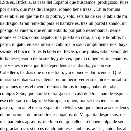
LSta es, Brócula. la casa del Español que buscamos, prodigioso. Pues, por cierro, que más de Hospital robado tiene traza. . En la fortuna miserable, en que me hallo pobre, y solo, esta ha de ser la tabla de mi naufragio. Gran remedio para el hambre es, tras un portal tiznado, un postigo salvadera: que en un enbudo por patio desembarca, desde donde se calza, como zapato, una puerta en cifra, sin que hombre, ni perro, ni gato, en esta infernal zahurda, a solo cumplimentarnos, haya sacado el hocico. Si es la tabla del fracaso, que pintas, estar, señor, del todo desesperado de tu suerte, y de ver, que ni comemos, ni cenamos, y le vienes a encargar tus dependencias al diablo; yo con ese Caballero, ha días que no me trato; y me puedes dar licencia. Qué durísimo embarazo es intentar en un necio verter sus juicios un sabio! pero pues no es el menor de mis ultimos trabajos, haber de lidiar contigo. Sabe, que donde re traigo es en casa de Don Juan de Espina, ese celebrado mi lagro de Europa, a quien; por ser de ciencias un pasmo, llaman el decto Español en Milán, sin que a buscario desdenes de mi fortuna. de mi suerte desengaños, de Margarita desprecios, de mis parientes agravios, me fuercen; que ellos no tienen culpa de ser desgraciado yo, si no es dando intereses, anhelos, ansias, cuidados al olvido, emplear mi vida en los ultimos descansos de las ciencias en su estudio, poniendo gusto, conato, y felicidad, ya que debo tan poco a mis hados. Con que esto en suma es venir a meternos Ermitaños. Es a que oigas, veas, y calles; llama a esa puerta. El borracho, que tal hiciera. Qué temes? Que me abra algún ahorcado, algún alma condenada, alguna bruja, algún trasgo, a otra alimaña que dé paras arriba, de espanto conmigo; pues en Milán tienen a este hombre por Mago, como sabes. Y no hay Magia, sin todo aquese aparato de miedos, que finge el Vulgo? Quita, verás como llamo yo: ha de casa. Quién inquieta mi sosiego? Quién buscando viene vuestra heroica fama, docto Español. Con los brazos os reciba, aunque os ignore, que basta para estimaros, ver, que la fama busquéis de un sujeto despreciado; que hombre, que sin reparar en el mundo, y en su fausto, busca fama en un retiro, goza espíritu bizarro. Quién sois, y qué me queréis? Hola, yo estaba borracho sin duda, está no es fantasma, cara tiene de Cristiano. Quién soy os dirá mi voz, ya que no puede el ornato, que se debe a mi nobleza, por haber nacido escaso de bienes de la fortuna, Yo soy del linaje claro de los Esforcias, mi nombre es Don César. Este Estado de Milán, que es de mi prima Margárita, está hoy mandando Arnesto Esforcia, mi tío, enemigo, mas que hermano, de mi padre; pues sabiendo, que en un mismo grado estamos yo, y Filiberto su hijo, para pretender la mano de Margárita, y con ella el Dominio soberano de Milán, en confianza de haber la suerte, al contrarro que a nosotros, de riquezas, y de fortuna colmado, su ambición, en perseguirnos, abatirnos, y ultrajarnos se ha empleado, con tan ciego resón, con tan inhumano odio, que después de haber esta rama destroncado con la muerte de mi padre, pretende arrancar del árbol en mí el postrero pimpollo, infeliz, y desmedrado. Su poder, su tiranía, y autoridad, han logrado, que todos de parte de él (al que más puede adulando me hayan hecho de sus iras objeto, de sus agravios norte, azar de sus contentos, de sus gustos embarazo; y en fin, tropiezo fatal de la nobleza, y del vario vulgo, mosa trreverente. Pero por qué culpo, cuando me desatienden los propiios, que me injurién los extraños? Aún el pecho femenil de Margárita, arrastrado del comon ejemplo, en vez de ser compasivo, y blando, como lo mostro al principio, que me vio menospreciado, se ha transformado de suerte, que la entrada en su Palacio me ha coartado; y si tal vez en su presencia, de paso, me pongo, por no poner los dulces amables rayos de sus ojos en mi pobre persona, mira a otro lado. Yo, dlome sin honor, sin esperanza, ni aplauso, y desengañado, al fin, darles de mano pret a la codicia, al ar y quitarles el trabajo me, cuando vean, de al que me escondo, que me aparto, contento con la fortuna, ro de mí me labro. que Darme quiero a los estudios, que profesas, penetrando los escondidos misterios a los hombres reservados de la gran naturaleza, en cuyo oculto teatro halle otro mundo, mejor que el que tan mal me ha pagado. Tu discípulo he de ser, sabio Don Juan, y aunque me hallo sin caudal para pagarte, cuando el corazón te traigo, y una amistan verdadera de mi pecho, resignado al justo agradecimiento de lo que te deba, es llano, que ni hay tesoro mayor, ni premio, que valga tanto. Atento os he estado oyendo, y cuanto es dado al engaño el corazón de los hombres, en vos he estado notando, pues miente contra su dueño cauteloso, y temerario. Él a vos os persuade, y vos a mí, que el dejaros de pretensiones, y amores, de desvelos, y cuidados, es amor a la virtud de la ciencia, y que ha llegado del desengaño la luz de vuestro error a alumbraros; y es tan al revés, que no es, sino aquel desesperado impulso, que al ver frustrada una idea, barajando los pensamientos, los hace, en virtud de su desmayo, abándonar sus intentos, no porque le sean más gratos los más fáciles, si no es porque no pudo lograrlos, siendo más dificultosos; y esta no la llama el Sabio elección, si no es despecho de un corazón indignado. Si os dieran en paz tranquila riquezas, con que mostraros, de Margarira a los ojos, muy galán, muy adornado, posible es que no admitierais este bien? . En ese caso no sé qué hiciera. . Admitirlas, Don César, a veinte manos. Y si después consiguierais, a pesar de los contrarios, veros sentado en el Trono? Tardara en hacerlos cuartos un momento. . Quizá fuera mi obrar, según mi heredado esplendor. . . Aún no lo veis, y ya os estáis con emplando dichoso? Y si coronara de Margarita la mano estos bienes? . Hu Don Juan! que es ese tan sublimado gozo, tan gigante dicha, que no es posible que el labio explique lo que causara en mi vida ese milagro. A todos me resistiera, amigo; pero no alcanzo a ese impulso. En cuanto a eso, tiesos los dos como un ajo. Pues veis, Don César, la prueba, cuan claramente he sacado, de que es el vuestro un arrojo mal discurrido, y no un sano deseo de inquirir ciencias? Volveos, y conformaos con vuestra suerte; mirad bien, que para retrataros, y arrepentiros después, mejor es no comenzarlo. Yo nací en España, en donde desde mis primeros años estudié la Majia Blanca, que es un último, y un alto conocimiento, en extremo, de los secretos más raros de la gran Pilosopiía, udes penetrando la intrinsecas de las cosas s, donde hallamos ex así os, que cada día vemos, y experimentamos. Y aún por eso la llamó Plotino esclava, que al lado ve de la naturaleza sus efectos estudiando, y sus hechos inquiriendo; y una vez que de su mano la tiene, obra los portentos, que consiguió Alberto Magno; haciendo hmiblar la cabeza, que había de hierbas formado; Architas, con las palomas, que iban los aires cortando, siendo de madera, el fuego fingido, el mar imitado, el aire solido, el día nocturno, el monte volando: De Rogerio, a quien la Italia venero, no ha siglos tantos. Todo esto lo ejecutaba yo, sin haber deslizado de la Magia natural el abominable trato de superstición, perstigio, nigromancia, ni encanto, pues esa es la Magia Negra, cuyo estudio esta vedado. Muchos estudiar quisieron conmigo, viendo los raros efectos de mis fatigas, y los exquisitos casos, que en la Corte se encontraban; y aún el Gran Felipe, Hispaño Monarca, gusto de ver de mis invenciones algo, hasta que de una quedo satisfecho, y asombrado: y a nadie quise enseñar, porque es un gastar en vano la preciosidad de tiempo, y entaquecer a un ingrato. Con que no habiendo podido nadie en mi Patria lograrlo, ved quien puede pretenderlo en la ajena? . Quién postrado os lo suplica, y con quien no se entienden los villanos fueros de la ingratitud, pues en noble pecho hidalgo, queda a ganancia cualquiera beneficio vinculado. Con que a que no se os olvide la fineza de enseñaros os atrevéis? . Y lo juro a los Cielos Soberanos. Y que si os vierais en puesto generoso, y elevado, premiaráis mi buena ley? En oro, en bronce, y en marmo! hiciera esculpir el nombre de quien el ser me había dado. Ved, que de la obligación al olvido, hay poco espacio. También agradecimientos hubo, que se eternizarán. Qué va, que nuestra por fía, a un suceso extraordinario, y jamás visto en el mundo, da ocasión? . Cómo? Logrando, que os enseñe: Ea, Don César, ved cuando tengo de daros la primera lección. . Ahora. Mi amo es de golpe, y porrazo. Ahora? no veis, que las once son, y es hora de que vamos mas a comer, que a estudiar? Es tal el ansia que traigo de tu doctrina, que como no pusieses tú el reparo de mi molestía; un instante no perdiera. . . Pues en algo os tengo de complacer: Ah Juanere. Señor Amo. Dile al Ama, que no saque la comida por un rato, hasta que yo se la pida. Vos, amigo, retiraos hacia allí; y vos aquel libro me alcanzad. Si va de espacio, a escoger la fruta voy, y traer la nieve. Har regalo más endemoniado, que cuando están refunfuñando las tripas de hambre, intentar desvanecerse los cascos. Yo lograré mi intención: . este es Hérmete, el más claro, y el más docto Author, que tiene la Magía: pero llamaron? . Sí. . . Cuidado desde aquí, . yo veré quien es. otro asno como mi amo será, que en lugar de leer un plato, vendrá a manducarse un libro. Este pliego trae un Soldado de Guardía de Arnesto Esforcia. De mi tío? desde cuando se acuerda de mí? licencia me dad. . . Leed. Qué aspectazo tiene el Mago propiamente de coroza de a diez palmos! Apenas mi dicha creo! Qué es eso? . Que ya los hados me empiezan a ser propicios. Arnesto, con agasajo, que nunca de él esperé, me escribe apacible, y blanoo, que ahora en Palacio me espera. Ya veis cuanto deseado habre esta ocasión, y así, dadme licencia. Aguardaos: con que aprender no queréis desde hoy? . Cómo no, volando vuelvo a veros; y si es que mereciera interesaros en mi dicha, y consig