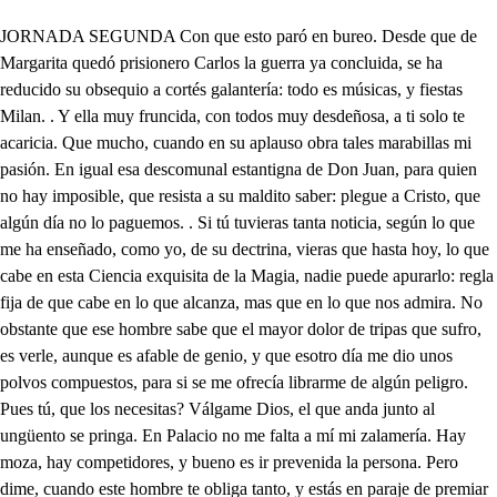
JORNADA SEGUNDA Con que esto paró en bureo. Desde que de Margarita quedó prisionero Carlos la guerra ya concluida, se ha reducido su obsequio a cortés galantería: todo es músicas, y fiestas Milan. . Y ella muy fruncida, con todos muy desdeñosa, a ti solo te acaricia. Que mucho, cuando en su aplauso obra tales marabillas mi pasión. En igual esa descomunal estantigna de Don Juan, para quien no hay imposible, que resista a su maldito saber: plegue a Cristo, que algún día no lo paguemos. . Si tú tuvieras tanta noticia, según lo que me ha enseñado, como yo, de su dectrina, vieras que hasta hoy, lo que cabe en esta Ciencia exquisita de la Magia, nadie puede apurarlo: regla fija de que cabe en lo que alcanza, mas que en lo que nos admira. No obstante que ese hombre sabe que el mayor dolor de tripas que sufro, es verle, aunque es afable de genio, y que esotro día me dio unos polvos compuestos, para si se me ofrecía librarme de algún peligro. Pues tú, que los necesitas? Válgame Dios, el que anda junto al ungüento se pringa. En Palacio no me falta a mí mi zalamería. Hay moza, hay competidores, y bueno es ir prevenida la persona. Pero dime, cuando este hombre te obliga tanto, y estás en paraje de premiar el que te asista, por que por él no haces algo? Ah puesto siempre la mira en cosas dificultolas. Pero esas se facilitan por quien puede, y tiene gana de hacerlas. . Ahora querías, que mi amoroso cuidado, y mi ocupación continua en eso solo pensase? Hombre, cualquiera que sirva, escarmienta en que no hay amo, que este parecer no siga: servirse a sí es lo mejor, lo demás es bobería. Huélgome, César, de hallaros. Qué hay, Don Juan? Que la divina Margárita, pretendiendo vencer su melancolía, los jardines ha mandado disponer, que fertilizan a Milán, y noticiosos los Príncipes de esta dicha, se ha encargado cada uno del suyo, en que prevenidas danzas, músicas regalos, con los de Menfis compitan. Hoy ha visto dos y quiere salir esta tarde misma al campo: ved lo que os toca. Si tanto el tiempo limita, qué puedo yo hacer, Don Juan Pónmela una mañánica en Madrid, que con llevarla, en tiempo de uvas, o guindas a la Plaza mayor, vitra el jardín de más delicias, que pueda ver en Italia. No son esas cobardías, César, para quien aprende la Ciencia más peregrina? Al más inculto retiro, que el Po siempre cristalina, con lengua de plata lame, con ondas de aljofar riza, la llevad a su elección, donde gustare, y por mía la empresa dejad. Sobrino? Tío, y señor? No querría, que alguien nos escuche. Nadie nos oye. Pues que te diga es tiempo a qué fin, estando olvidada, y abatida tu persona, te he llamado; mira que te va la vida, y el ser Duque de Milan, en lo que de ti confía mi cariño. . Adónde iran a parar estos enigmas Ya sabes como tu padre, el padre de Margarita, y yo, fuimos tres hermanos, y el mayor de la familia fue Federico, quien dueño de su Estado hizo a su hija en su testamento, y para que de esterbo no la sirva, ordenó, que el padre tuyo, árguido de una indigna sospecha, de que se le hizo causa, acabase sus días en prisión, por cuyo caso su hacienda se la confisca, que fueron Lodí, y Cremona, Ciudades que él posría. Todo eso es cierto. Pues hoy, que con más piedad te mira la fortuna, llegó el caso de vengar una ignominia, y de no poner a riesgo este Estado, de que sirva de premio a otro rendimiento, de cuantos hoy solicitan de Margarita la mano. Sabiendo yo, que mi ruina . ha sido este aleve, y que no esta contenta su invidia, que artificio me traera prevenido esta caricia? Qué Lodí, y Cremona a ti te serán restituidas, César, es fuerza, volviendo a ver la causa en justicia. Eso espero, si es que no lo impide la tiranía. Pues estas dos Plazas, siendo las más fuertes, prevenidas, e importantes de este Estado, de que sirven sin vestirlas de una buena guarnición, tal, que en la ocasión te asista y defienda? Claro está, que para que guarnecidas estén, ni poder, ni gente tengo. . Luego el adquirirla consiste en que haya quien haga contigo amistad, y liga? No hay duda. Pues quién mejor, que quién es tu sangre misma? Yo te ayudare, Don César: las Tropas, que hay esparcidas por Milan, a quien gobierno, se mueven con esta insignia. Si tu perto estás Plazs en mi pqne, y Pavia, que es de mi gobernación, qué fuerza habrá que resista nuestra intención? Y con eso ha de ser acción precisa, que si Margárita elige, te elija a ti reducida por necesidad, a no atender a las porfías de Príncipes Extranjeros. A esto la razón me insta, el cariño de mi Patria, y el amor que me concilias. Qué te parece, sobrino? Aay traición más exquisita. . que me tengan por tan necio que no vea a lo que aspira, que es a que desposeído yo, y sin defensa mi prima, dé a Filiberto la mano, si él el Catro no la quita antes, pero por saber hasta donde su injusticia se estiende, he de hacerme al lado de su infamia. En qué vacilas, que no respondes? Señor, en dar lugar a mis iras con la memoria que me haces de mis pasadas desdichas. Si me acuerdo, que esa aleve mujer, rama es fementida de quien dio muerte a mi padre, qué es quererla! qué es servirla; qué es casarme? Mas pedazos la hiciera, que tiene el día átomos, la noche Estrellas, y arenas del Mar la orilla. Y así, valido de ti, pues después de ella, la línea viene a mí, como mayor pariente, sin tan prevista máquina, sin prevención tanta habrá mejor salida. Pues qué medio habrá mejor? Dar la muerte a Margarita. Darle a Margarita muerte? César, pues que te motiva a tanto rencor? Señora: Disimulemos, malicia: . Lo mismo iba a pregunterle yo aunque no con tan benigna tolerancia; y pues llegáis a tan buen tiempo, sobrina, vos lo inquiriréis mejor; pero quedad advertida, que no está olvidado César de sus ofensas antiguas. . Sin la prevención de Arnesto, en cuidado me pondría lo que a César escuché; pero con ella corrida la máscara a su intención, conozco adonde camina. Nise. . Qué quieres? Pues tienes elección tan peregrina, haz que canten unos tonos? y si viene alguien, avisa. Ay de mí! que se me ordena ser de mi dolor espía, de mi pesar centinela, festejando mis fatigas. Si vendrá Broculí a hacerme terrero, según la cita que le hice: Hacia la ventana voy a esparcir esta vista. César; en este papel os traigo ya concedida la posesión de la hacienda, de que mi Fisco tenía la administración, en tanto que los pleitos se litigan. Demás de esto, aquí tenéis el Título, con mi firma; de Chanciller del Estado: puedo obrar con vos más fina? Quién, señora, con la voz, y el alma no lo pública? Pues al mismo paso vos, con amenazar mi vida, podéis obrar más aleve? No hay acción, que más os sirva de confusión, que advertir, cuanto por opuestas líneas de la voz de una traición, es eco una bizarría. Ay, señora, cuanto engañan voces, que no se averiguan. Ay, amor! yo no entiendo. tus tiranías. Eso si: prima, querrás que esta tonada se siga? La que tu gustares, Nise. Qué guste hay en quien suspira tan en vano? Pues qué engaño hay en lo que tu decías a Arnesto? Ser él, señora, quien contra ti se conspira. Si mandas, si ordenas, si quieres, si intimas, en tiernas lisonjas, en blandas delicias. Cómo? Haciéndome él esfuerzos a que su dictamen siga, y a que me alce con Milán. Habrá igual alevosía! Que cante la pena, que llore la risa. Querrás que ahora cante, Cloria Para qué te cansas, prima? No he dicho, que lo que erdenes? Mas me cansa a mí mi invidia. . Y el decirle tú, que darme muerte era cosa precisa, a qué salió? A qué hecho yo de parte suya, podría averiguar sus secretos, para darte la noticia. Bien, César, bien te lo creo, que otra cosa no cabia en tu pecho, ni en tu fe; y en la seberbia, en la altiva presunción de quien ha tanto, que el poder me tiraniza, con poco me persuado a intenciones más impías. No sabes, mi bien que en fe de que tú me vivificas, moriré de que tú mueras, viviré de que tu vivas En los Palacios de Siquis, donde todo fue armonía: No es este el tono, que más te agrada: Ay, Nise querida, que impertinente que estás. no vengas, haz que prosigan, que me inquietas. No es tan grande tu inquietud como la mía. . Pues, César desde hoy a Arnesto, ya que de ti se confía, y la cara no es posible sacar, en tanto que rija este Estado, a su castigo, le has de apurar sus enigmas, y darme de todo cuenta para que esté prevenida. Así te lo ofrezco En tanto, haré que cartas se escriban para que no le obedezcan mis Ciudades, y mis Villas. Claro está, que esto ha de ser con la cautela precisa, y en habiéndola logrado, yo sabré su tiranía enfrenar, y por ahora, para deslumbrarlo; a prima: Y diciendo, suspira: Ay, dulce dueño! Ay, bella idolatria! Nise. Qué quieres? Qué dejen de cantar, y que me sigan, que al campo quiero salir. Con vuestra hermosura a dar al día que vacilar. Dando con vuestro influir al Cielo que discurrir. Que con más benigno arder: Pues con mejor rosicler: Al espirar su arrebol: Vuelve a renacer el Sol. Vuelve el Alba a amanecer. Enrique, seáis bienvenido; Carlos, como os ha tratado la prisión? Tan obligado estoy, tan agradecido a la suerte, que rendido darla mil gracias espero, y de hacerme vuestro, infiero, que no hay libertad que cante. Yo no, que desde que amante vuestro fui, fui prisionero; rindiome vuestra beldad, y en tan amable prisión, perdió la fuerza su acción, pues obró la voluntad. Pero, Enrico, reparad en que dejaréis de ser esclavo con no querer; yo no, es más blasón mío el no tener albedrío, y el no poderle tener. En vos elección no ha habido, pues ha sido acción del hado. Si ay, pues la suerte me ha dado lo propio, que había escogido. Yo voluntario he venido a arder en tan dulce calma. Siendo así, mía es la palma, pues prosiguiendo su influjo el destino al cuerpo trujo tras de la elección del alma. Fue buen modo de venir, venir armado a lidiar? Yo intentaba pelear, no dejando de servir. Como es fácil distinguir, si obsequio, o venganza era Como Margárita viera, que mi afecto pretendía, que a quien yo le di la mía, sin libertad no estuviera. Pudiera haber otra acción. Esta elegí, y basta que yo la siguies