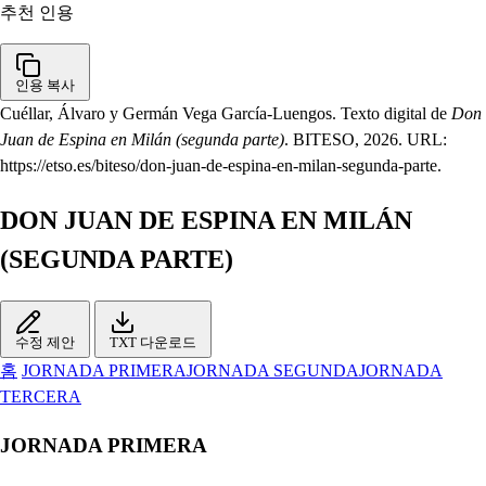
추천 인용
인용 복사
Cuéllar, Álvaro y Germán Vega García-Luengos. Texto digital de
Don
Juan de Espina en Milán (segunda parte)
. BITESO, 2026. URL:
https://etso.es/biteso/don-juan-de-espina-en-milan-segunda-parte.
DON JUAN DE ESPINA EN MILÁN
(SEGUNDA PARTE)
수정 제안
TXT 다운로드
홈
JORNADA PRIMERA
JORNADA SEGUNDA
JORNADA
TERCERA
JORNADA PRIMERA