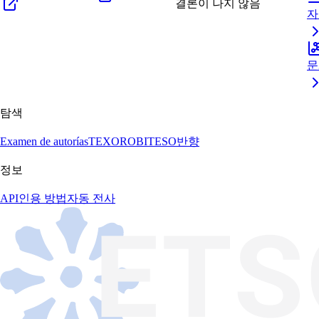
결론이 나지 않음
자
문
탐색
Examen de autorías
TEXORO
BITESO
반향
정보
API
인용 방법
자동 전사