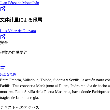
Juan Pérez de Montalbán
文体計量による帰属
Luis Vélez de Guevara
安全
作業の自動要約
完全な概要
Entre Francia, Valladolid, Toledo, Sidonia y Sevilla, la acción narra c
Padilla. Tras conocer a María junto al Duero, Pedro repudia de hecho a B
monarca. En la Sevilla de la Puerta Macarena, hacia donde Fadrique acu
trágica de la tiranía regia.
テキストへのアクセス