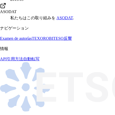
ASODAT
私たちはこの取り組みを
ASODAT
.
ナビゲーション
Examen de autorías
TEXORO
BITESO
反響
情報
API
引用方法
自動転写