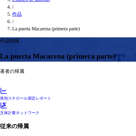
/
作品
/
La puerta Macarena (primera parte)
作品情報
La puerta Macarena (primera parte)
著者の帰属
発泡スチロール測定レポート
文体計量ネットワーク
従来の帰属