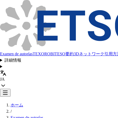
Examen de autorías
TEXORO
BITESO
要約
3Dネットワーク
引用方
詳細情報
JA
ホーム
/
Examen de autorías